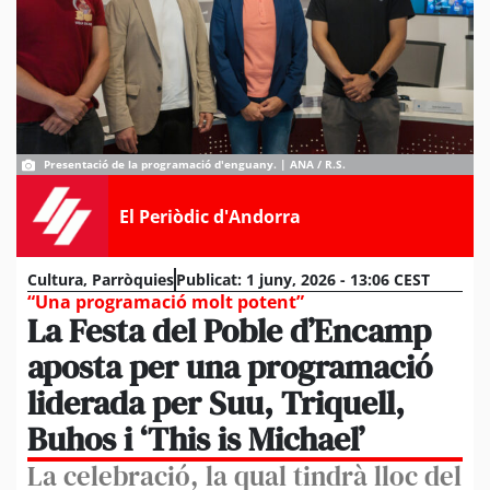
Presentació de la programació d'enguany. | ANA / R.S.
El Periòdic d'Andorra
Cultura
,
Parròquies
Publicat:
1 juny, 2026 - 13:06 CEST
“Una programació molt potent”
La Festa del Poble d’Encamp
aposta per una programació
liderada per Suu, Triquell,
Buhos i ‘This is Michael’
La celebració, la qual tindrà lloc del