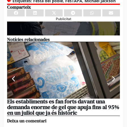
Etiquetes:
Festa del poble
,
FesTAPA
,
Michael jackson
Comparteix
Publicitat
Notícies relacionades
Els establiments es fan forts davant una
[A
demanda enorme de gel que apuja fins al 95%
de
en un juliol que ja és històric
om
Deixa un comentari