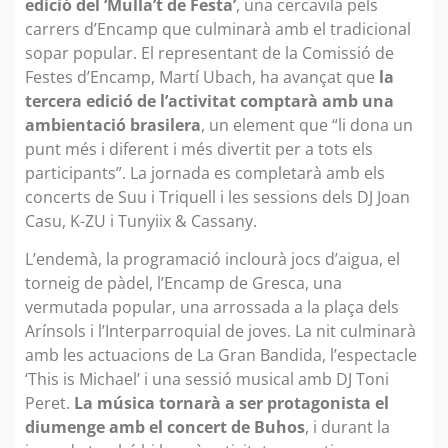
edició del ‘Mulla’t de Festa’
, una cercavila pels
carrers d’Encamp que culminarà amb el tradicional
sopar popular. El representant de la Comissió de
Festes d’Encamp, Martí Ubach, ha avançat que
la
tercera edició de l’activitat comptarà amb una
ambientació brasilera
, un element que “li dona un
punt més i diferent i més divertit per a tots els
participants”. La jornada es completarà amb els
concerts de Suu i Triquell i les sessions dels DJ Joan
Casu, K-ZU i Tunyiix & Cassany.
L’endemà, la programació inclourà jocs d’aigua, el
torneig de pàdel, l’Encamp de Gresca, una
vermutada popular, una arrossada a la plaça dels
Arínsols i l’Interparroquial de joves. La nit culminarà
amb les actuacions de La Gran Bandida, l’espectacle
‘This is Michael’ i una sessió musical amb DJ Toni
Peret.
La música tornarà a ser protagonista el
diumenge amb el concert de Buhos
, i durant la