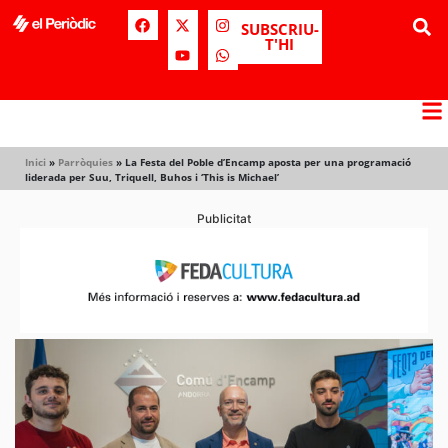
SUBSCRIU-
T'HI
Inici
»
Parròquies
»
La Festa del Poble d’Encamp aposta per una programació
liderada per Suu, Triquell, Buhos i ‘This is Michael’
Publicitat