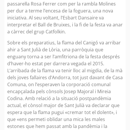
passarel·la Rosa Ferrer com per la rambla Molines
per dur a terme l’encesa de la foguera, una nova
iniciativa. Al seu voltant, l’Esbart Dansaire va
interpretar el Ball de Bruixes, i la fi de la festa va anar
a càrrec del grup Catfolkin.
Sobre els preparatius, la flama del Canigó va arribar
ahir a Sant Julià de Lòria, una parròquia que
enguany torna a ser l’amfitriona de la festa després
d’haver-ho estat per darrera vegada el 2015.
L’arribada de la flama va tenir lloc al migdia, de la mà
dels joves fallaires d’Andorra, tot just davant de Casa
Comuna, on l’esperaven la corporació comunal
encapçalada pels cònsols Josep Majoral i Mireia
Codina. Amb relació a la situació postpandèmia
actual, el cònsol major de Sant Julià va declarar que
espera que la flama pugui «cremar tot el dolent», i
que «ens permeti oblidar una mica les males
estones que hem passat amb la pandèmia i la