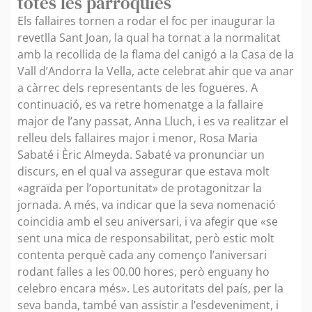
totes les parròquies
Els fallaires tornen a rodar el foc per inaugurar la
revetlla Sant Joan, la qual ha tornat a la normalitat
amb la recollida de la flama del canigó a la Casa de la
Vall d’Andorra la Vella, acte celebrat ahir que va anar
a càrrec dels representants de les fogueres. A
continuació, es va retre homenatge a la fallaire
major de l’any passat, Anna Lluch, i es va realitzar el
relleu dels fallaires major i menor, Rosa Maria
Sabaté i Èric Almeyda. Sabaté va pronunciar un
discurs, en el qual va assegurar que estava molt
«agraïda per l’oportunitat» de protagonitzar la
jornada. A més, va indicar que la seva nomenació
coincidia amb el seu aniversari, i va afegir que «se
sent una mica de responsabilitat, però estic molt
contenta perquè cada any començo l’aniversari
rodant falles a les 00.00 hores, però enguany ho
celebro encara més». Les autoritats del país, per la
seva banda, també van assistir a l’esdeveniment, i