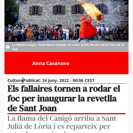
La fallaire major, Rosa Maria Sabaté, fa rodar el foc davant de la Casa de la
Vall.
Anna Casanova
Cultura
Publicat:
24 juny, 2022 - 00:06 CEST
Els fallaires tornen a rodar el
foc per inaugurar la revetlla
de Sant Joan
La flama del Canigó arriba a Sant
Julià de Lòria i es reparteix per