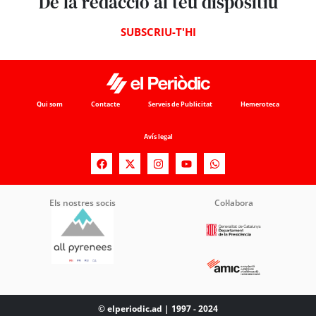
De la redacció al teu dispositiu
SUBSCRIU-T'HI
Qui som
Contacte
Serveis de Publicitat
Hemeroteca
Avís legal
Els nostres socis
Col·labora
© elperiodic.ad | 1997 - 2024