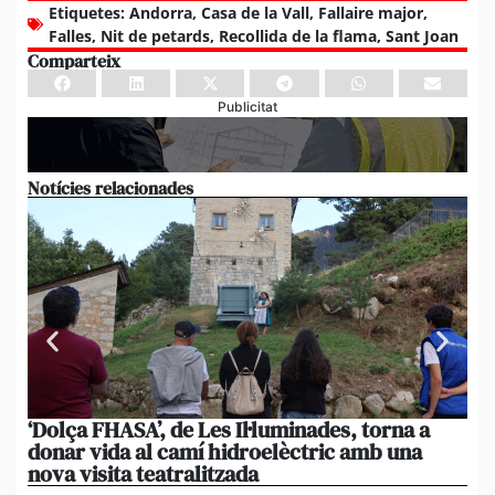
Etiquetes:
Andorra
,
Casa de la Vall
,
Fallaire major
,
Falles
,
Nit de petards
,
Recollida de la flama
,
Sant Joan
Comparteix
Publicitat
Notícies relacionades
‘Dolça FHASA’, de Les Il·luminades, torna a
La
donar vida al camí hidroelèctric amb una
am
nova visita teatralitzada
‘An