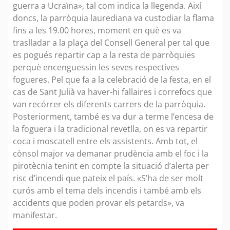
guerra a Ucraïna», tal com indica la llegenda. Així
doncs, la parròquia laurediana va custodiar la flama
fins a les 19.00 hores, moment en què es va
traslladar a la plaça del Consell General per tal que
es pogués repartir cap a la resta de parròquies
perquè encenguessin les seves respectives
fogueres. Pel que fa a la celebració de la festa, en el
cas de Sant Julià va haver-hi fallaires i correfocs que
van recórrer els diferents carrers de la parròquia.
Posteriorment, també es va dur a terme l’encesa de
la foguera i la tradicional revetlla, on es va repartir
coca i moscatell entre els assistents. Amb tot, el
cònsol major va demanar prudència amb el foc i la
pirotècnia tenint en compte la situació d’alerta per
risc d’incendi que pateix el país. «S’ha de ser molt
curós amb el tema dels incendis i també amb els
accidents que poden provar els petards», va
manifestar.