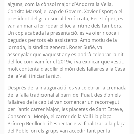
alguns, com la cònsol major d’Andorra la Vella,
Conxita Marsol; el cap de Govern, Xavier Espot; o el
president del grup socialdemòcrata, Pere López, es
van animar a fer rodar el foc al ritme dels tambors.
Un cop acabada la presentació, es va oferir coca i
begudes per tots els assistents. Amb motiu de la
jornada, la síndica general, Roser Suñé, va
assenyalar que «aquest any es podrà celebrar la nit
del foc com vam fer el 2019», i va explicar que «estic
molt contenta d’acollir el món dels fallaires a la Casa
de la Vall i iniciar la nit».
Després de la inauguració, es va celebrar la cremada
de la falla tradicional al barri del Puial, des d’on els
fallaires de la capital van començar un recorregut
per l’antic carrer Major, les placetes de Sant Esteve,
Consòrcia i Monjó, el carrer de la Vall i la plaça
Príncep Benlloch, i l’espectacle va finalitzar a la plaça
del Poble, on els grups van accedir tant per la