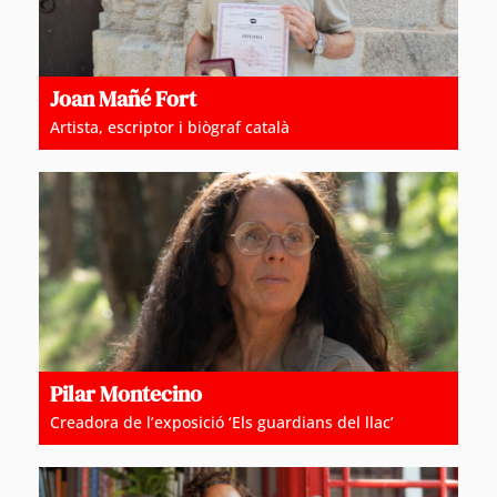
Joan Mañé Fort
Artista, escriptor i biògraf català
Pilar Montecino
Creadora de l’exposició ‘Els guardians del llac’