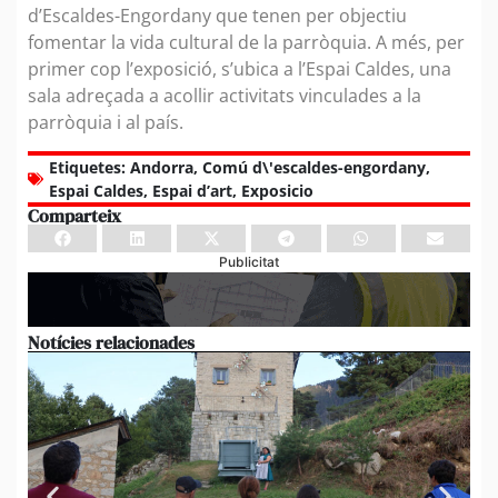
d’Escaldes-Engordany que tenen per objectiu
fomentar la vida cultural de la parròquia. A més, per
primer cop l’exposició, s’ubica a l’Espai Caldes, una
sala adreçada a acollir activitats vinculades a la
parròquia i al país.
Etiquetes:
Andorra
,
Comú d\'escaldes-engordany
,
Espai Caldes
,
Espai d’art
,
Exposicio
Comparteix
Publicitat
Notícies relacionades