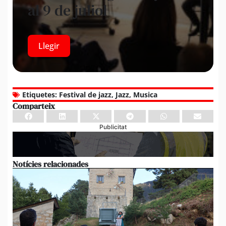
al 9 de juliol
Llegir
Etiquetes:
Festival de jazz
,
Jazz
,
Musica
Comparteix
Publicitat
Notícies relacionades