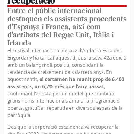
recuperació
Entre el públic internacional
destaquen els assistents procedents
d'Espanya i França, així com
d'arribats del Regne Unit, Itàlia i
Irlanda
El Festival Internacional de Jazz d’Andorra Escaldes-
Engordany ha tancat aquest dijous la seva 42a edició
amb un balanç molt positiu, consolidant la
tendència de creixement dels darrers anys. En
aquest sentit,
el certamen ha reunit prop de 6.400
assistents, un 6,7% més que l’any passat
,
confirmant l’aposta per un model que combina
grans noms internacionals amb una programació
oberta, gratuïta i repartida en diversos espais de la
parròquia.
Des que la corporació escaldenca va recuperar la
cita l’any 2022, l’esdeveniment no ha deixat de