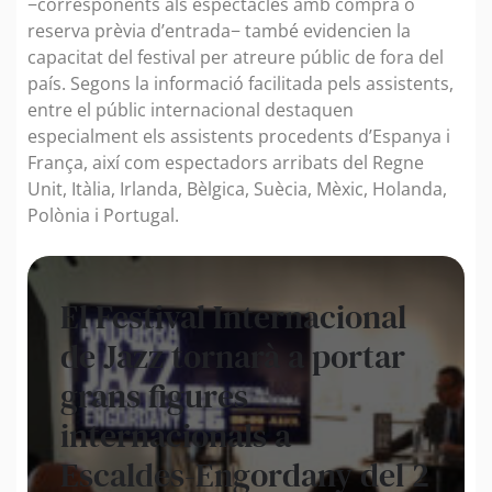
−corresponents als espectacles amb compra o
reserva prèvia d’entrada− també evidencien la
capacitat del festival per atreure públic de fora del
país. Segons la informació facilitada pels assistents,
entre el públic internacional destaquen
especialment els assistents procedents d’Espanya i
França, així com espectadors arribats del Regne
Unit, Itàlia, Irlanda, Bèlgica, Suècia, Mèxic, Holanda,
Polònia i Portugal.
El Festival Internacional
de Jazz tornarà a portar
grans figures
internacionals a
Escaldes-Engordany del 2