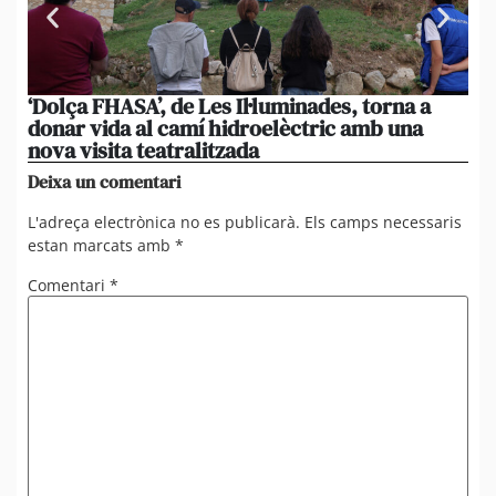
‘Dolça FHASA’, de Les Il·luminades, torna a
La
donar vida al camí hidroelèctric amb una
am
nova visita teatralitzada
‘An
Deixa un comentari
L'adreça electrònica no es publicarà.
Els camps necessaris
estan marcats amb
*
Comentari
*