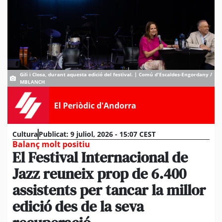
Gili i Closa, durant aquesta edició del festival. | Comú d'Escaldes-Engordany /
MBLANCH
El Periòdic d'Andorra
Cultura
Publicat:
9 juliol, 2026 - 15:07 CEST
Balanç molt positiu
El Festival Internacional de
Jazz reuneix prop de 6.400
assistents per tancar la millor
edició des de la seva