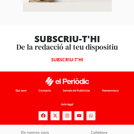
SUBSCRIU-T'HI
De la redacció al teu dispositiu
SUBSCRIU-T'HI
Qui som
Contacte
Serveis de Publicitat
Hemeroteca
Avís legal
Els nostres socis
Col·labora