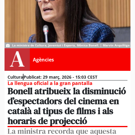
La ministra de Cultura, Joventut i Esports, Mònica Bonell. | Marvin Arquíñigo
Agències
Cultura
Publicat:
29 març, 2026 - 15:03 CEST
La llengua oficial a la gran pantalla
Bonell atribueix la disminució
d’espectadors del cinema en
català al tipus de films i als
horaris de projecció
La ministra recorda que aquesta