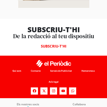
SUBSCRIU-T'HI
De la redacció al teu dispositiu
SUBSCRIU-T'HI
Qui som
Contacte
Serveis de Publicitat
Hemeroteca
Avís legal
Els nostres socis
Col·labora