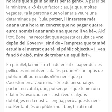
horaris que siguin adients per la gent».
A parer de
la ministra, això és un factor clau, ja que, moltes
vegades, «a la persona que vol anar a veure una
determinada pel·lícula,
potser, li interessa més
anar a una hora en concret que no pagar quatre
euros només i anar amb una que no li va bé».
Així
i tot, Bonell ha recordat que aquesta casuística
«no
depèn del Govern», sinó de «l’empresa que també
estudia el mercat que té, el públic objectiu» i, «en
funció d’això, mira de trobar un equilibri».
En paral·lel, la ministra ha defensat el paper de «les
pel·lícules infantils en català», ja que «és un tipus de
públic molt potencial». «Són nens que ja
s’acostumen a veure una sèrie de personatges
parlant en català, que, potser, pels que tenim una
edat més avançada ens costa veure alguns
doblatges en la nostra llengua, però aquests nens
no. Per tant, és un públic molt bo», ha afirmat.