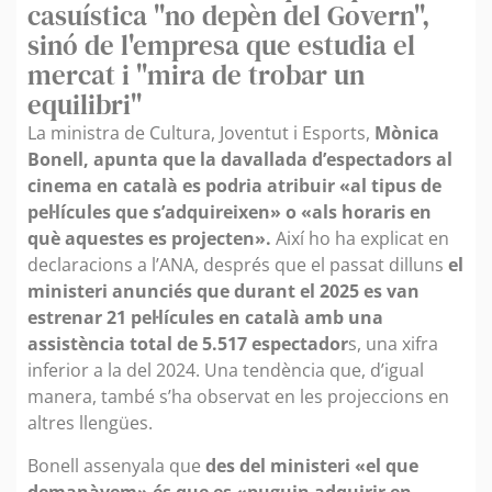
casuística "no depèn del Govern",
sinó de l'empresa que estudia el
mercat i "mira de trobar un
equilibri"
La ministra de Cultura, Joventut i Esports,
Mònica
Bonell, apunta que la davallada d’espectadors al
cinema en català es podria atribuir «al tipus de
pel·lícules que s’adquireixen» o «als horaris en
què aquestes es projecten».
Així ho ha explicat en
declaracions a l’ANA, després que el passat dilluns
el
ministeri anunciés que durant el 2025 es van
estrenar 21 pel·lícules en català amb una
assistència total de 5.517 espectador
s, una xifra
inferior a la del 2024. Una tendència que, d’igual
manera, també s’ha observat en les projeccions en
altres llengües.
Bonell assenyala que
des del ministeri «el que
demanàvem» és que es «puguin adquirir en