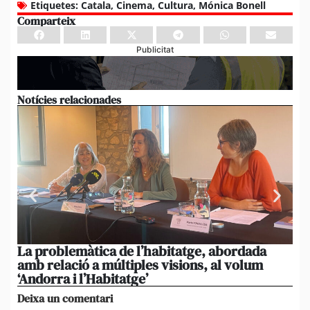
Etiquetes:
Catala
,
Cinema
,
Cultura
,
Mónica Bonell
Comparteix
Publicitat
Notícies relacionades
La problemàtica de l’habitatge, abordada
La
amb relació a múltiples visions, al volum
ad
‘Andorra i l’Habitatge’
1,1
Deixa un comentari