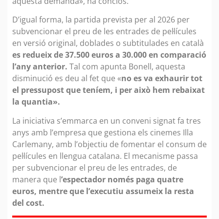
aquesta demanda», ha conclòs.
D’igual forma, la partida prevista per al 2026 per
subvencionar el preu de les entrades de pel·lícules
en versió original, doblades o subtitulades en català
es redueix de 37.500 euros a 30.000 en comparació
l’any anterior.
Tal com apunta Bonell, aquesta
disminució es deu al fet que «
no es va exhaurir tot
el pressupost que teníem, i per això hem rebaixat
la quantia».
La iniciativa s’emmarca en un conveni signat fa tres
anys amb l’empresa que gestiona els cinemes Illa
Carlemany, amb l’objectiu de fomentar el consum de
pel·lícules en llengua catalana. El mecanisme passa
per subvencionar el preu de les entrades, de
manera que l
’espectador només paga quatre
euros, mentre que l’executiu assumeix la resta
del cost.