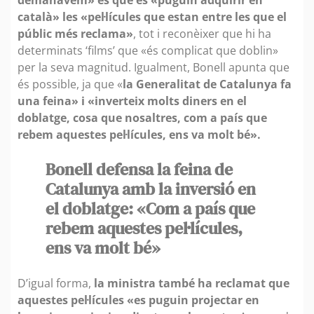
català» les «pel·lícules que estan entre les que el
públic més reclama»
, tot i reconèixer que hi ha
determinats ‘films’ que «és complicat que doblin»
per la seva magnitud. Igualment, Bonell apunta que
és possible, ja que «
la Generalitat de Catalunya fa
una feina» i «inverteix molts diners en el
doblatge, cosa que nosaltres, com a país que
rebem aquestes pel·lícules, ens va molt bé».
Bonell defensa la feina de
Catalunya amb la inversió en
el doblatge: «Com a país que
rebem aquestes pel·lícules,
ens va molt bé»
D’igual forma,
la ministra també ha reclamat que
aquestes pel·lícules «es puguin projectar en