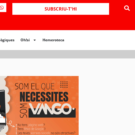
ues
Oh!si
Hemeroteca
SUBSCRIU-T'HI
lògiques
Oh!si
Hemeroteca