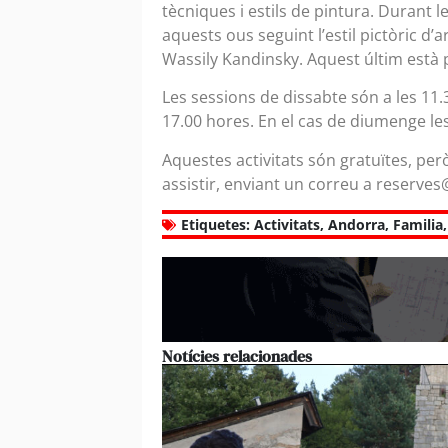
tècniques i estils de pintura. Durant 
aquests ous seguint l’estil pictòric d’
Wassily Kandinsky. Aquest últim està 
Les sessions de dissabte són a les 11.3
17.00 hores. En el cas de diumenge les
Aquestes activitats són gratuïtes, per
assistir, enviant un correu a reserve
Etiquetes:
Activitats
,
Andorra
,
Familia
Notícies relacionades