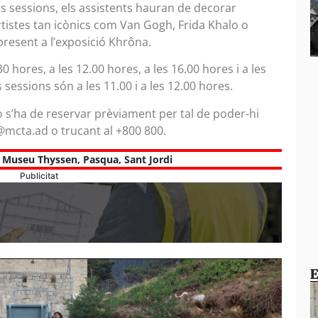
les sessions, els assistents hauran de decorar
artistes tan icònics com Van Gogh, Frida Khalo o
present a l’exposició Khrôna.
0 hores, a les 12.00 hores, a les 16.00 hores i a les
 sessions són a les 11.00 i a les 12.00 hores.
ò s’ha de reservar prèviament per tal de poder-hi
s@mcta.ad o trucant al +800 800.
,
Museu Thyssen
,
Pasqua
,
Sant Jordi
Publicitat
E