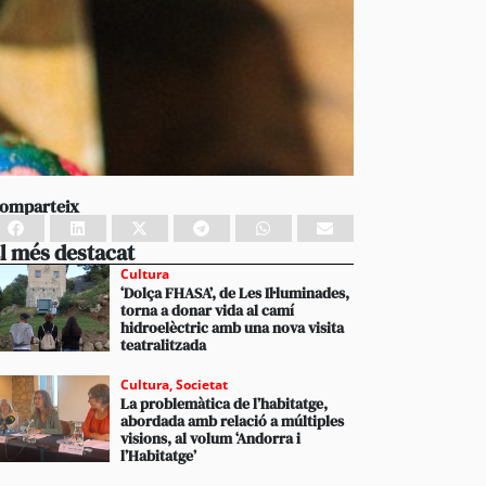
omparteix
l més destacat
Cultura
‘Dolça FHASA’, de Les Il·luminades,
torna a donar vida al camí
hidroelèctric amb una nova visita
teatralitzada
Cultura
,
Societat
La problemàtica de l’habitatge,
abordada amb relació a múltiples
visions, al volum ‘Andorra i
l’Habitatge’