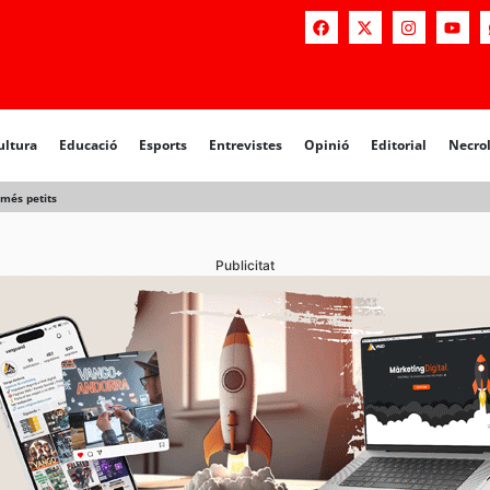
a
Educació
Esports
Entrevistes
Opinió
Editorial
Necrològiq
ultura
Educació
Esports
Entrevistes
Opinió
Editorial
Necro
 més petits
Publicitat