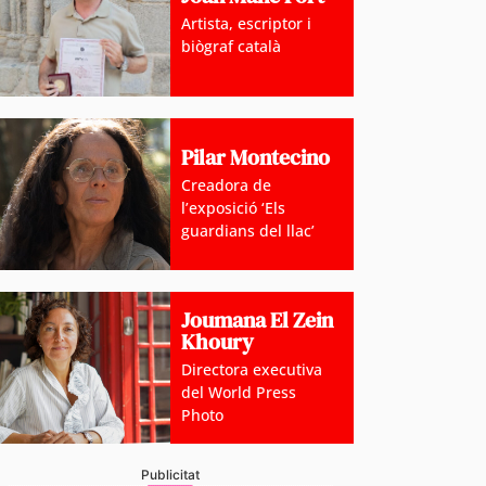
Artista, escriptor i
biògraf català
oblemàtica de l’habitatge, abordada amb relació a mú
Pilar Montecino
 ‘Andorra i l’Habitatge’
Creadora de
l’exposició ‘Els
guardians del llac’
Joumana El Zein
Khoury
Directora executiva
del World Press
Photo
Publicitat