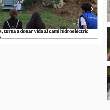
s, torna a donar vida al camí hidroelèctric
La pr
a
volum