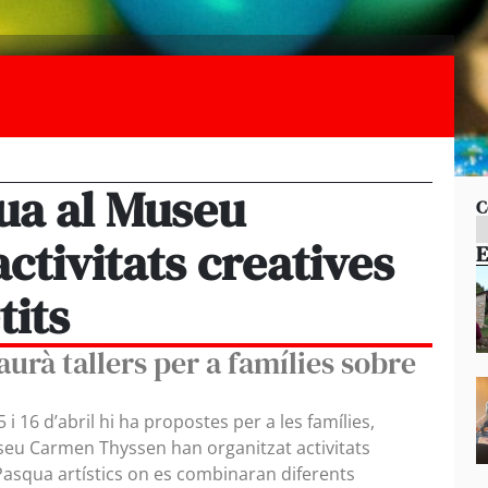
qua al Museu
C
tivitats creatives
E
tits
 haurà tallers per a famílies sobre
5 i 16 d’abril hi ha propostes per a les famílies,
seu Carmen Thyssen han organitzat activitats
Pasqua artístics on es combinaran diferents