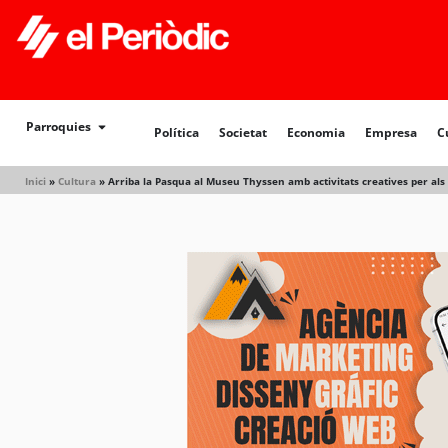
Política
Societat
Economia
Empresa
Cultur
Parroquies
Política
Societat
Economia
Empresa
C
Inici
»
Cultura
»
Arriba la Pasqua al Museu Thyssen amb activitats creatives per als