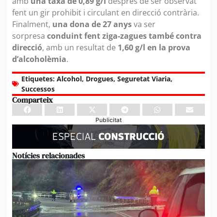
amb
una taxa de 0,89 g/l
després de ser observat
fent un gir prohibit i circulant en direcció contrària.
Finalment,
una dona de 27 anys
va ser
sorpresa
conduint fent ziga-zagues també contra
direcció
, amb un resultat de
1,60 g/l en la prova
d’alcoholèmia
.
Etiquetes:
Alcohol
,
Drogues
,
Seguretat Viaria
,
Successos
Comparteix
Publicitat
Notícies relacionades