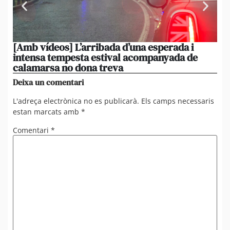
[Amb vídeos] L’arribada d’una esperada i
Con
intensa tempesta estival acompanyada de
fr
calamarsa no dona treva
bo
Deixa un comentari
L'adreça electrònica no es publicarà.
Els camps necessaris
estan marcats amb
*
Comentari
*