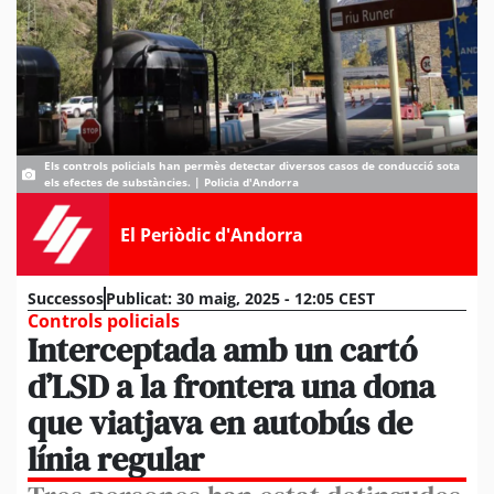
Els controls policials han permès detectar diversos casos de conducció sota
els efectes de substàncies. | Policia d'Andorra
El Periòdic d'Andorra
Successos
Publicat:
30 maig, 2025 - 12:05 CEST
Controls policials
Interceptada amb un cartó
d’LSD a la frontera una dona
que viatjava en autobús de
línia regular