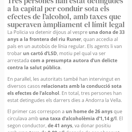
Tres persones han estat detingudes
a la capital per conduir sota els
efectes de l’alcohol, amb taxes que
superaven àmpliament el límit legal
La Policia va detenir dijous al vespre
una dona de 33
anys a la frontera del riu Runer
, quan accedia al
país en un autobús de línia regular. Els agents li van
trobar
un cartó d’LSD
, motiu pel qual va ser
arrestada
com a presumpta autora d’un delicte
contra la salut pública
.
En paral·lel, les autoritats també han intervingut en
diversos casos
relacionats amb la conducció sota
els efectes de l’alcohol
. En total, tres persones han
estat detingudes els darrers dies a Andorra la Vella.
El primer cas correspon a
un home de 26 anys
que
circulava amb
una taxa d’alcoholèmia d’1,14 g/l
. El
segon conductor,
de 41 anys
, va donar positiu