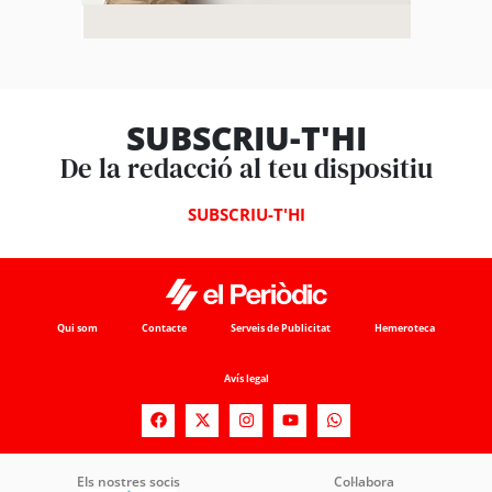
SUBSCRIU-T'HI
De la redacció al teu dispositiu
SUBSCRIU-T'HI
Qui som
Contacte
Serveis de Publicitat
Hemeroteca
Avís legal
Els nostres socis
Col·labora