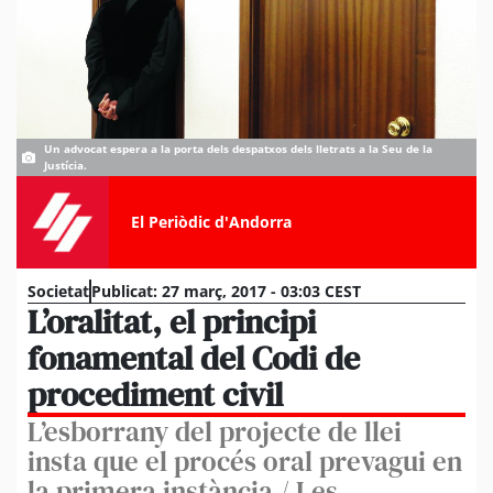
Un advocat espera a la porta dels despatxos dels lletrats a la Seu de la
Justícia.
El Periòdic d'Andorra
Societat
Publicat:
27 març, 2017 - 03:03 CEST
L’oralitat, el principi
fonamental del Codi de
procediment civil
L’esborrany del projecte de llei
insta que el procés oral prevagui en
la primera instància / Les