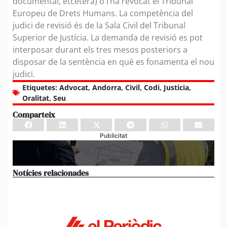
documental, etcètera) o l’ha revocat el Tribunal
Europeu de Drets Humans. La competència del
judici de revisió és de la Sala Civil del Tribunal
Superior de Justícia. La demanda de revisió es pot
interposar durant els tres mesos posteriors a
disposar de la sentència en què es fonamenta el nou
judici.
Etiquetes:
Advocat
,
Andorra
,
Civil
,
Codi
,
Justicia
,
Oralitat
,
Seu
Comparteix
Publicitat
Notícies relacionades