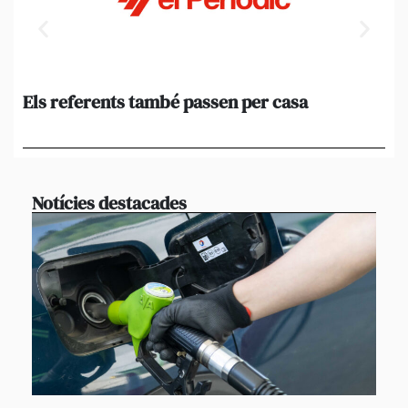
Els referents també passen per casa
El
de
en 
Notícies destacades