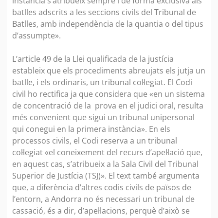
instància s’atribueix sempre i de forma exclusiva als
batlles adscrits a les seccions civils del Tribunal de
Batlles, amb independència de la quantia o del tipus
d’assumpte».
L’article 49 de la Llei qualificada de la justícia
estableix que els procediments abreujats els jutja un
batlle, i els ordinaris, un tribunal col·legiat. El Codi
civil ho rectifica ja que considera que «en un sistema
de concentració de la prova en el judici oral, resulta
més convenient que sigui un tribunal unipersonal
qui conegui en la primera instància». En els
processos civils, el Codi reserva a un tribunal
col·legiat «el coneixement del recurs d’apel·lació que,
en aquest cas, s’atribueix a la Sala Civil del Tribunal
Superior de Justícia (TSJ)». El text també argumenta
que, a diferència d’altres codis civils de països de
l’entorn, a Andorra no és necessari un tribunal de
cassació, és a dir, d’apel·lacions, perquè d’això se