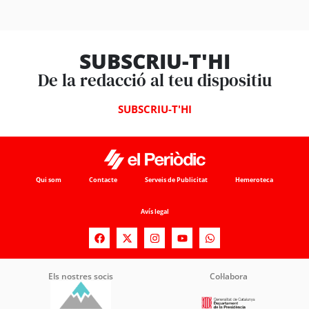
SUBSCRIU-T'HI
De la redacció al teu dispositiu
SUBSCRIU-T'HI
Qui som
Contacte
Serveis de Publicitat
Hemeroteca
Avís legal
Els nostres socis
Col·labora