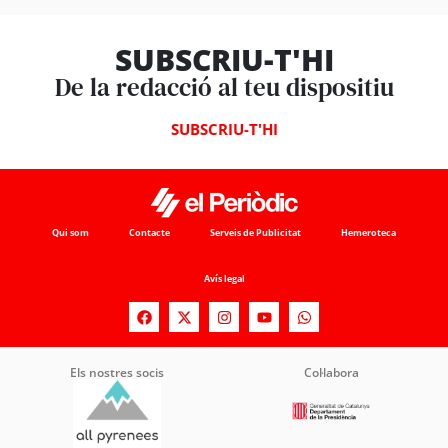
SUBSCRIU-T'HI
De la redacció al teu dispositiu
SUBSCRIU-T'HI
Qui som
Contacte
Serveis de Publicitat
Hemeroteca
Avís legal
Els nostres socis
Col·labora