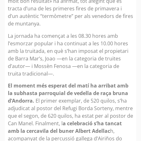
molt bon resultat» ha afirmat, tot afegint que es
tracta d’una de les primeres fires de primavera i
d’un autèntic “termòmetre” per als venedors de fires
de muntanya.
La jornada ha començat a les 08.30 hores amb
l’esmorzar popular i ha continuat a les 10.00 hores
amb la truitada, en què s’han imposat el propietari
de Barra Mar’s, Joao —en la categoria de truites
d’autor— i Mossèn Fenosa —en la categoria de
truita tradicional—.
El moment més esperat del matí ha arribat amb
la subhasta parroquial de vedella de raça bruna
d’Andorra.
El primer exemplar, de 520 quilos, s’ha
adjudicat al postor del Refugi Borda Sorteny, mentre
que el segon, de 620 quilos, ha estat per al postor de
Can Manel. Finalment, l
a celebració s’ha tancat
amb la cercavila del buner Albert Adellac
h,
acompanyat de la percussió gallega d’Airiños do