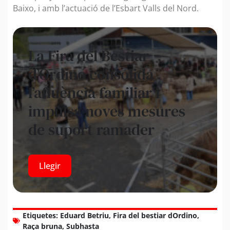
Baixo, i amb l’actuació de l’Esbart Valls del Nord.
La Fira del Bestiar
d’Ordino consolida
l’afluència familiar i
impulsa noves mesures
de suport ramader
Llegir
Etiquetes:
Eduard Betriu
,
Fira del bestiar dOrdino
,
Raça bruna
,
Subhasta