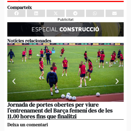
Comparteix
Publicitat
Notícies relacionades
Jornada de portes obertes per viure
La
l’entrenament del Barça femení des de les
tu
11.00 hores fins que finalitzi
que
Deixa un comentari