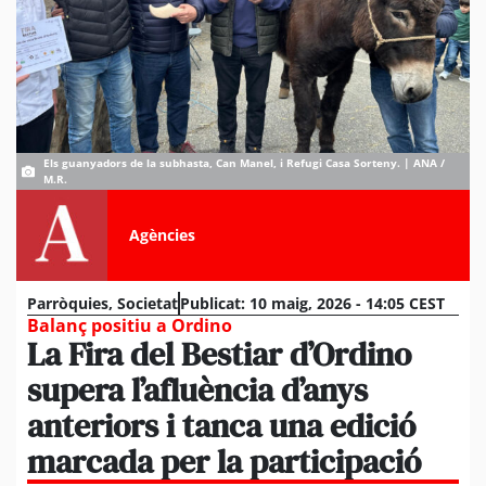
Els guanyadors de la subhasta, Can Manel, i Refugi Casa Sorteny. | ANA /
M.R.
Agències
Parròquies
,
Societat
Publicat:
10 maig, 2026 - 14:05 CEST
Balanç positiu a Ordino
La Fira del Bestiar d’Ordino
supera l’afluència d’anys
anteriors i tanca una edició
marcada per la participació