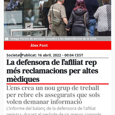
Imatge d’arxiu de persones accedint a les dependències de la CASS.
Àlex Pont
Societat
Publicat:
16 abril, 2022 - 00:04 CEST
La defensora de l’afiliat rep
més reclamacions per altes
mèdiques
L’ens crea un nou grup de treball
per rebre els assegurats que sols
volen demanar informació
L’informe del balanç de la defensora de l’afiliat
registra, durant el període de sis mesos comprès