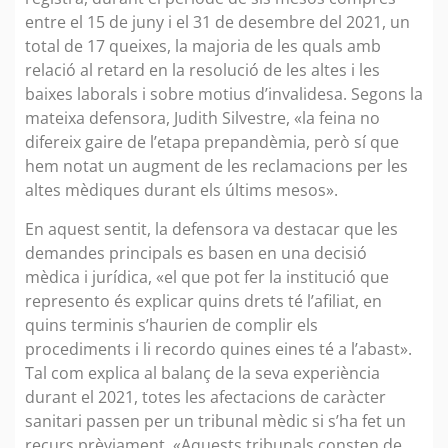
entre el 15 de juny i el 31 de desembre del 2021, un
total de 17 queixes, la majoria de les quals amb
relació al retard en la resolució de les altes i les
baixes laborals i sobre motius d’invalidesa. Segons la
mateixa defensora, Judith Silvestre, «la feina no
difereix gaire de l’etapa prepandèmia, però sí que
hem notat un augment de les reclamacions per les
altes mèdiques durant els últims mesos».
En aquest sentit, la defensora va destacar que les
demandes principals es basen en una decisió
mèdica i jurídica, «el que pot fer la institució que
represento és explicar quins drets té l’afiliat, en
quins terminis s’haurien de complir els
procediments i li recordo quines eines té a l’abast».
Tal com explica al balanç de la seva experiència
durant el 2021, totes les afectacions de caràcter
sanitari passen per un tribunal mèdic si s’ha fet un
recurs prèviament. «Aquests tribunals consten de