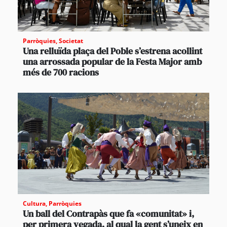
Parròquies
,
Societat
Una relluïda plaça del Poble s’estrena acollint
una arrossada popular de la Festa Major amb
més de 700 racions
Cultura
,
Parròquies
Un ball del Contrapàs que fa «comunitat» i,
per primera vegada, al qual la gent s’uneix en