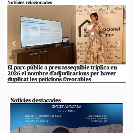
Notícies relacionades
El parc públic a preu assequible triplica en
La
2026 el nombre d’adjudicacions per haver
un
duplicat les peticions favorables
re
Notícies destacades