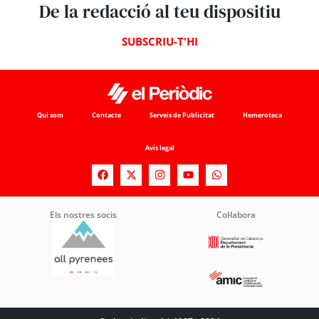
De la redacció al teu dispositiu
SUBSCRIU-T'HI
Qui som
Contacte
Serveis de Publicitat
Hemeroteca
Avís legal
Els nostres socis
Col·labora