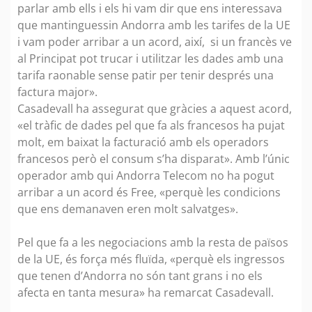
parlar amb ells i els hi vam dir que ens interessava
que mantinguessin Andorra amb les tarifes de la UE
i vam poder arribar a un acord, així, si un francès ve
al Principat pot trucar i utilitzar les dades amb una
tarifa raonable sense patir per tenir després una
factura major».
Casadevall ha assegurat que gràcies a aquest acord,
«el tràfic de dades pel que fa als francesos ha pujat
molt, em baixat la facturació amb els operadors
francesos però el consum s’ha disparat». Amb l’únic
operador amb qui Andorra Telecom no ha pogut
arribar a un acord és Free, «perquè les condicions
que ens demanaven eren molt salvatges».
Pel que fa a les negociacions amb la resta de països
de la UE, és força més fluïda, «perquè els ingressos
que tenen d’Andorra no són tant grans i no els
afecta en tanta mesura» ha remarcat Casadevall.