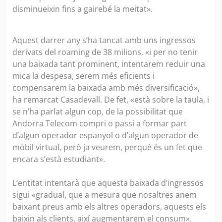
disminueixin fins a gairebé la meitat».
Aquest darrer any s’ha tancat amb uns ingressos
derivats del roaming de 38 milions, «i per no tenir
una baixada tant prominent, intentarem reduir una
mica la despesa, serem més eficients i
compensarem la baixada amb més diversificació»,
ha remarcat Casadevall. De fet, «està sobre la taula, i
se n’ha parlat algun cop, de la possibilitat que
Andorra Telecom compri o passi a formar part
d’algun operador espanyol o d’algun operador de
mòbil virtual, però ja veurem, perquè és un fet que
encara s’està estudiant».
L’entitat intentarà que aquesta baixada d’ingressos
sigui «gradual, que a mesura que nosaltres anem
baixant preus amb els altres operadors, aquests els
baixin als clients, així augmentarem el consum».