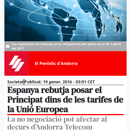
Les regulacions de roaming seran obligatòries pels països de la UE a partir
del 2017.
El Periòdic d'Andorra
Societat
Publicat:
19 gener, 2016 - 03:01 CET
Espanya rebutja posar el
Principat dins de les tarifes de
la Unió Europea
La no negociació pot afectar al
decurs d’Andorra Telecom