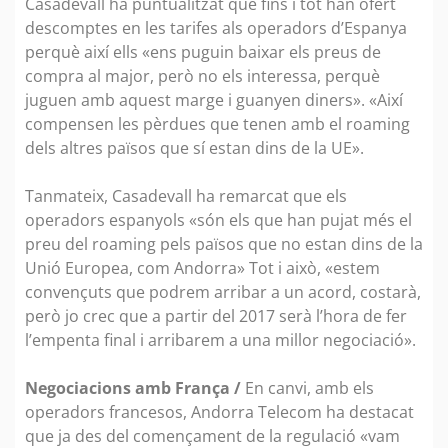
Casadevall ha puntualitzat que fins i tot han ofert
descomptes en les tarifes als operadors d’Espanya
perquè així ells «ens puguin baixar els preus de
compra al major, però no els interessa, perquè
juguen amb aquest marge i guanyen diners». «Així
compensen les pèrdues que tenen amb el roaming
dels altres països que sí estan dins de la UE».
Tanmateix, Casadevall ha remarcat que els
operadors espanyols «són els que han pujat més el
preu del roaming pels països que no estan dins de la
Unió Europea, com Andorra» Tot i això, «estem
convençuts que podrem arribar a un acord, costarà,
però jo crec que a partir del 2017 serà l’hora de fer
l’empenta final i arribarem a una millor negociació».
Negociacions amb França /
En canvi, amb els
operadors francesos, Andorra Telecom ha destacat
que ja des del començament de la regulació «vam