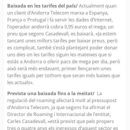
Baixada en les tarifes del país/
Actualment quan
un client d’Andorra Telecom marxa a Espanya,
França o Protugal i fa servir les dades d’Internet,
l’operador andorrà cobra 0,95 euros el mega, un
preu que segons Casadevall, es baixarà. «Ja estem
tancant unes millors tarifes per baixar preus, però
es complicat, també s’està plantejant poder donar
uns dies on les tarifes siguin les mateixes que si
estàs a Andorra o oferir pacs de mega per dia, però
això serà més endavant, primer llençarem unes
tarifes iguals per tothom que seran més baixes que
les actuals».
Prevista una baixada fins a la meitat/
La
regulació del roaming afectarà molt al pressupost
d’Andorra Telecom, ja que segons ha afirmat el
Director de Roaming i Internacional de l’entitat,
Carles Casadevall, «està previst que pels propers
tres o quatre anys els ingressos d’aquest sector es