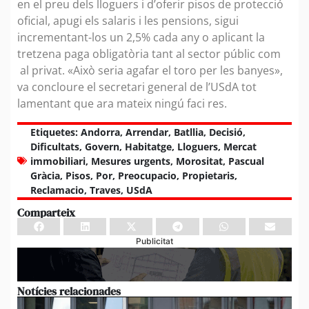
en el preu dels lloguers i d’oferir pisos de protecció
oficial, apugi els salaris i les pensions, sigui
incrementant-los un 2,5% cada any o aplicant la
tretzena paga obligatòria tant al sector públic com
al privat. «Això seria agafar el toro per les banyes»,
va concloure el secretari general de l’USdA tot
lamentant que ara mateix ningú faci res.
Etiquetes:
Andorra
,
Arrendar
,
Batllia
,
Decisió
,
Dificultats
,
Govern
,
Habitatge
,
Lloguers
,
Mercat
immobiliari
,
Mesures urgents
,
Morositat
,
Pascual
Gràcia
,
Pisos
,
Por
,
Preocupacio
,
Propietaris
,
Reclamacio
,
Traves
,
USdA
Comparteix
Publicitat
Notícies relacionades