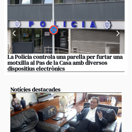
La Policia controla una parella per furtar una
Qu
motxilla al Pas de la Casa amb diversos
l’
dispositius electrònics
a 
Notícies destacades