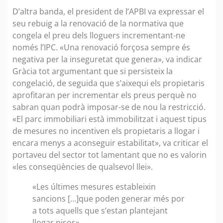
D’altra banda, el president de l’APBI va expressar el
seu rebuig a la renovació de la normativa que
congela el preu dels lloguers incrementant-ne
només l’IPC. «Una renovació forçosa sempre és
negativa per la inseguretat que genera», va indicar
Gràcia tot argumentant que si persisteix la
congelació, de seguida que s’aixequi els propietaris
aprofitaran per incrementar els preus perquè no
sabran quan podrà imposar-se de nou la restricció.
«El parc immobiliari està immobilitzat i aquest tipus
de mesures no incentiven els propietaris a llogar i
encara menys a aconseguir estabilitat», va criticar el
portaveu del sector tot lamentant que no es valorin
«les conseqüències de qualsevol llei».
«Les últimes mesures estableixin
sancions […]que poden generar més por
a tots aquells que s’estan plantejant
llogar pisos»