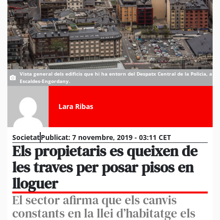
Vista general dels edificis que hi ha entorn del Despatx Central de la Policia, a
Escaldes-Engordany.
Lara Ribas
Societat
Publicat:
7 novembre, 2019 - 03:11 CET
Els propietaris es queixen de
les traves per posar pisos en
lloguer
El sector afirma que els canvis
constants en la llei d’habitatge els