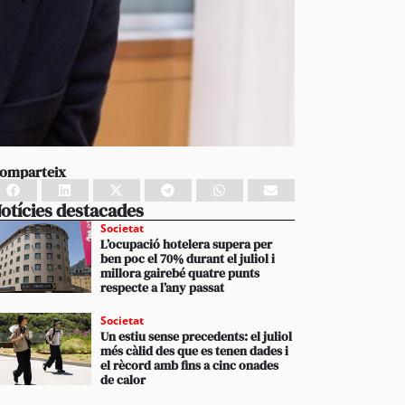
omparteix
otícies destacades
Societat
L’ocupació hotelera supera per
ben poc el 70% durant el juliol i
millora gairebé quatre punts
respecte a l’any passat
Societat
Un estiu sense precedents: el juliol
més càlid des que es tenen dades i
el rècord amb fins a cinc onades
de calor