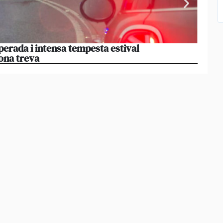
perada i intensa tempesta estival
El par
ona treva
haver