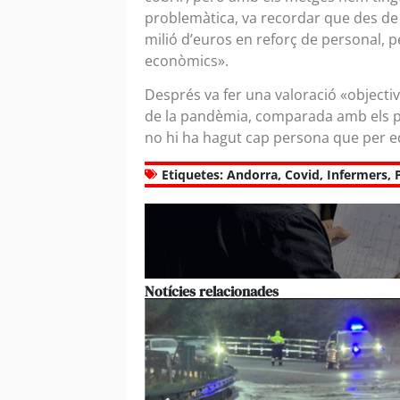
problemàtica, va recordar que des de l
milió d’euros en reforç de personal, p
econòmics».
Després va fer una valoració «objectiva
de la pandèmia, comparada amb els païs
no hi ha hagut cap persona que per eda
Etiquetes:
Andorra
,
Covid
,
Infermers
,
Notícies relacionades