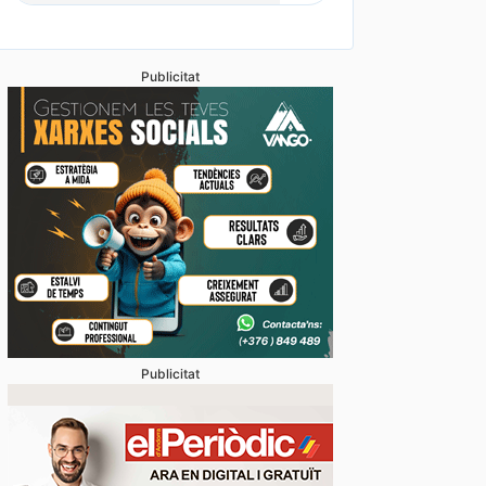
Publicitat
c públic a preu assequible triplica el 2026 el nombr
 duplicat les peticions favorables
Publicitat