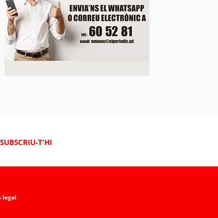
SUBSCRIU-T'HI
 legal