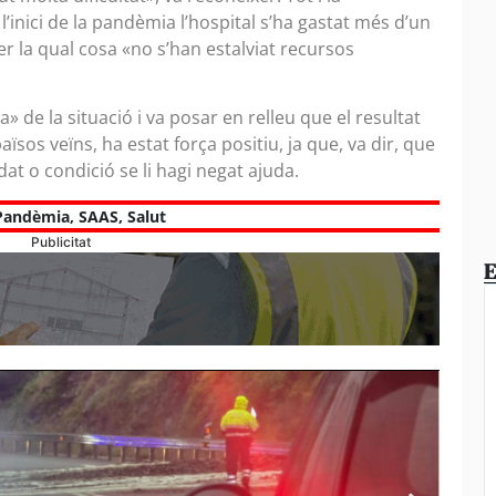
’inici de la pandèmia l’hospital s’ha gastat més d’un
er la qual cosa «no s’han estalviat recursos
» de la situació i va posar en relleu que el resultat
os veïns, ha estat força positiu, ja que, va dir, que
t o condició se li hagi negat ajuda.
Pandèmia
,
SAAS
,
Salut
Publicitat
E