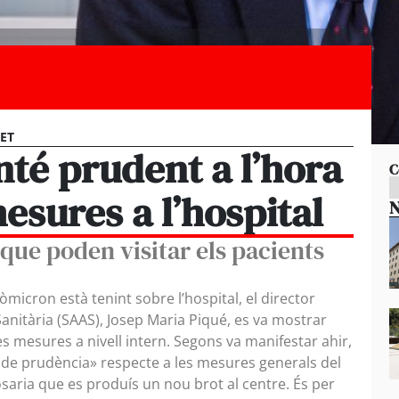
CET
té prudent a l’hora
C
mesures a l’hospital
N
que poden visitar els pacients
 òmicron està tenint sobre l’hospital, el director
anitària (SAAS), Josep Maria Piqué, es va mostrar
s mesures a nivell intern. Segons va manifestar ahir,
de prudència» respecte a les mesures generals del
saria que es produís un nou brot al centre. És per