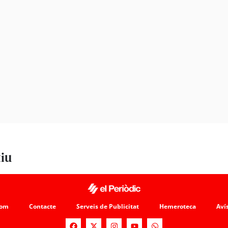
tiu
som
Contacte
Serveis de Publicitat
Hemeroteca
Avís