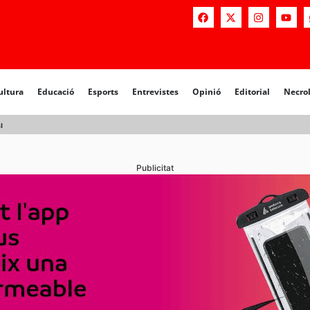
a
Educació
Esports
Entrevistes
Opinió
Editorial
Necrològiq
ultura
Educació
Esports
Entrevistes
Opinió
Editorial
Necro
l
Publicitat