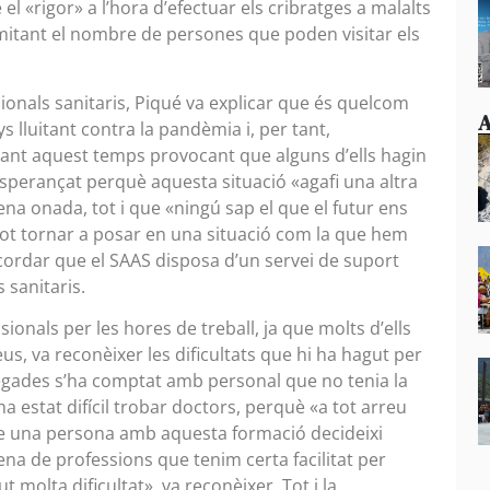
 «rigor» a l’hora d’efectuar els cribratges a malalts
limitant el nombre de persones que poden visitar els
onals sanitaris, Piqué va explicar que és quelcom
A
s lluitant contra la pandèmia i, per tant,
ant aquest temps provocant que alguns d’ells hagin
 esperançat perquè aquesta situació «agafi una altra
na onada, tot i que «ningú sap el que el futur ens
 pot tornar a posar en una situació com la que hem
recordar que el SAAS disposa d’un servei de suport
 sanitaris.
ionals per les hores de treball, ja que molts d’ells
eus, va reconèixer les dificultats que hi ha hagut per
 vegades s’ha comptat amb personal que no tenia la
a estat difícil trobar doctors, perquè «a tot arreu
que una persona amb aquesta formació decideixi
na de professions que tenim certa facilitat per
molta dificultat», va reconèixer. Tot i la