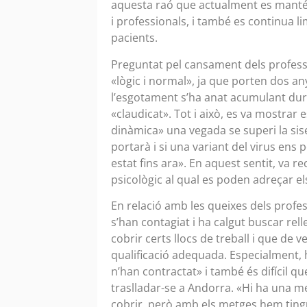
aquesta raó que actualment es manté el
i professionals, i també es continua 
pacients.
Preguntat pel cansament dels professi
«lògic i normal», ja que porten dos any
l’esgotament s’ha anat acumulant dur
«claudicat». Tot i això, es va mostrar
dinàmica» una vegada se superi la sise
portarà i si una variant del virus ens
estat fins ara». En aquest sentit, va 
psicològic al qual es poden adreçar els
En relació amb les queixes dels profess
s’han contagiat i ha calgut buscar rell
cobrir certs llocs de treball i que de
qualificació adequada. Especialment, h
n’han contractat» i també és difícil 
traslladar-se a Andorra. «Hi ha una me
cobrir, però amb els metges hem tingut 