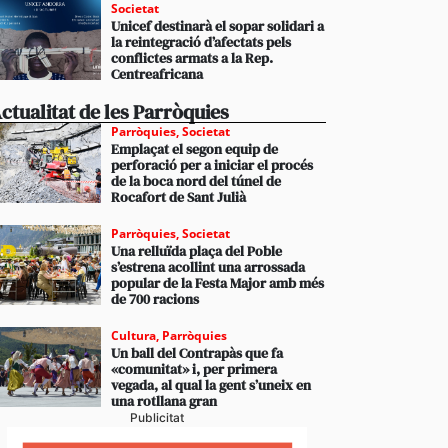
Societat
Unicef destinarà el sopar solidari a
la reintegració d’afectats pels
conflictes armats a la Rep.
Centreafricana
ctualitat de les Parròquies
Parròquies
,
Societat
Emplaçat el segon equip de
perforació per a iniciar el procés
de la boca nord del túnel de
Rocafort de Sant Julià
Parròquies
,
Societat
Una relluïda plaça del Poble
s’estrena acollint una arrossada
popular de la Festa Major amb més
de 700 racions
Cultura
,
Parròquies
Un ball del Contrapàs que fa
«comunitat» i, per primera
vegada, al qual la gent s’uneix en
una rotllana gran
Publicitat