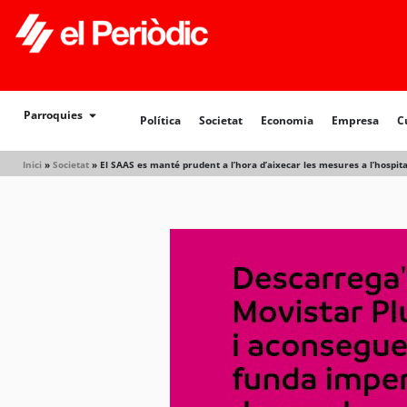
Política
Societat
Economia
Empresa
Cultur
Parroquies
Política
Societat
Economia
Empresa
C
Inici
»
Societat
»
El SAAS es manté prudent a l’hora d’aixecar les mesures a l’hospita