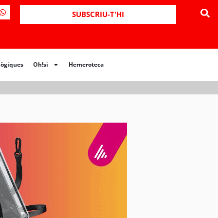
ues
Oh!si
Hemeroteca
SUBSCRIU-T'HI
lògiques
Oh!si
Hemeroteca