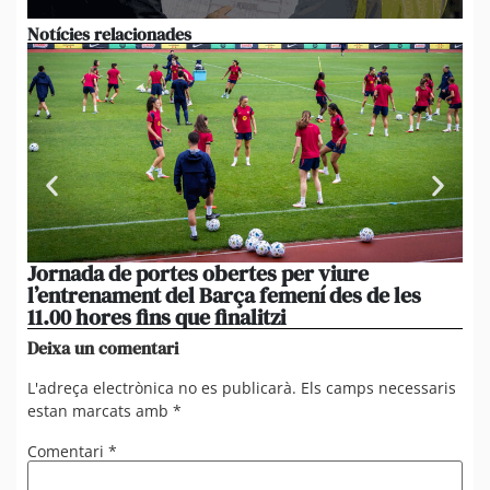
Notícies relacionades
Jornada de portes obertes per viure
La
l’entrenament del Barça femení des de les
tu
11.00 hores fins que finalitzi
que
Deixa un comentari
L'adreça electrònica no es publicarà.
Els camps necessaris
estan marcats amb
*
Comentari
*