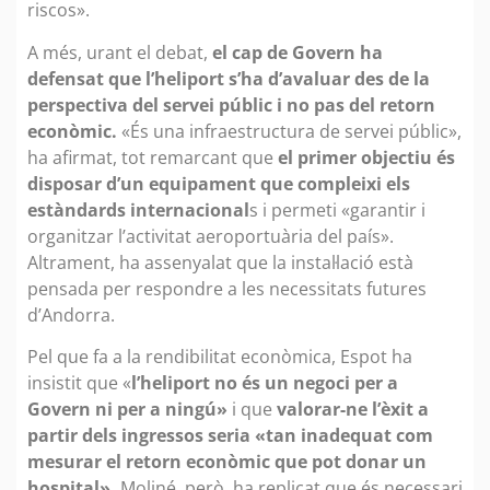
riscos».
A més, urant el debat,
el cap de Govern ha
defensat que l’heliport s’ha d’avaluar des de la
perspectiva del servei públic i no pas del retorn
econòmic.
«És una infraestructura de servei públic»,
ha afirmat, tot remarcant que
el primer objectiu és
disposar d’un equipament que compleixi els
estàndards internacional
s i permeti «garantir i
organitzar l’activitat aeroportuària del país».
Altrament, ha assenyalat que la instal·lació està
pensada per respondre a les necessitats futures
d’Andorra.
Pel que fa a la rendibilitat econòmica, Espot ha
insistit que «
l’heliport no és un negoci per a
Govern ni per a ningú»
i que
valorar-ne l’èxit a
partir dels ingressos seria «tan inadequat com
mesurar el retorn econòmic que pot donar un
hospital».
Moliné, però, ha replicat que és necessari