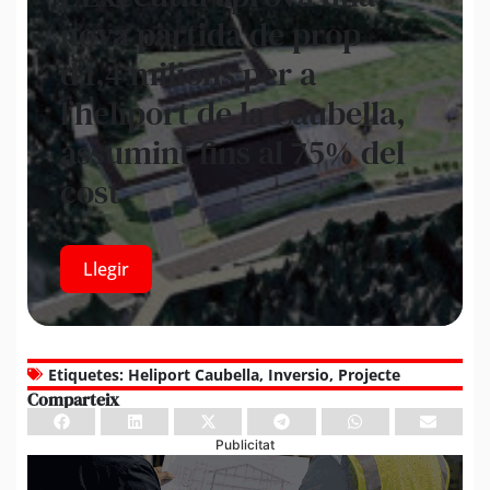
nova partida de prop
d’1,4 milions per a
l’heliport de la Caubella,
assumint fins al 75% del
cost
Llegir
Etiquetes:
Heliport Caubella
,
Inversio
,
Projecte
Comparteix
Publicitat