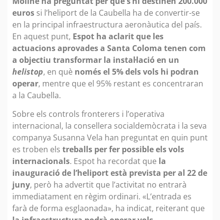
Moliné ha preguntat per què s’hi destinen 200.000
euros
si l’heliport de la Caubella ha de convertir-se
en la principal infraestructura aeronàutica del país.
En aquest punt,
Espot ha aclarit que les
actuacions aprovades a Santa Coloma tenen com
a objectiu transformar la instal·lació en un
helistop
, en què
només el 5% dels vols hi podran
operar
, mentre que el 95% restant es concentraran
a la Caubella.
Sobre els controls fronterers i l’operativa
internacional, la consellera socialdemòcrata i la seva
companya Susanna Vela han preguntat en quin punt
es troben els
treballs per fer possible els vols
internacionals
. Espot ha recordat que
la
inauguració de l’heliport està prevista per al 22 de
juny
, però ha advertit que l’activitat no entrarà
immediatament en règim ordinari. «L’entrada es
farà de forma esglaonada», ha indicat, reiterant que