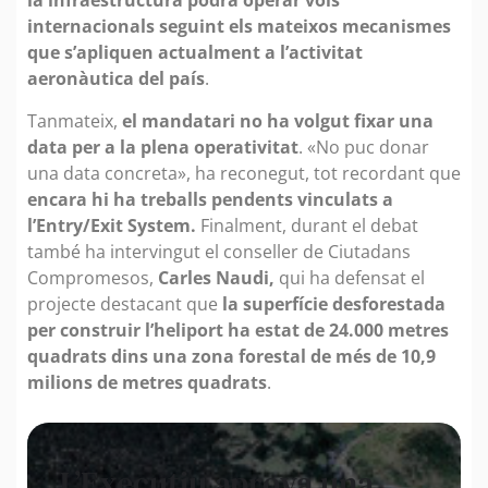
la infraestructura podrà operar vols
internacionals seguint els mateixos mecanismes
que s’apliquen actualment a l’activitat
aeronàutica del país
.
Tanmateix,
el mandatari no ha volgut fixar una
data per a la plena operativitat
. «No puc donar
una data concreta», ha reconegut, tot recordant que
encara hi ha treballs pendents vinculats a
l’Entry/Exit System.
Finalment, durant el debat
també ha intervingut el conseller de Ciutadans
Compromesos,
Carles Naudi,
qui ha defensat el
projecte destacant que
la superfície desforestada
per construir l’heliport ha estat de 24.000 metres
quadrats dins una zona forestal de més de 10,9
milions de metres quadrats
.
L’Executiu aprova una