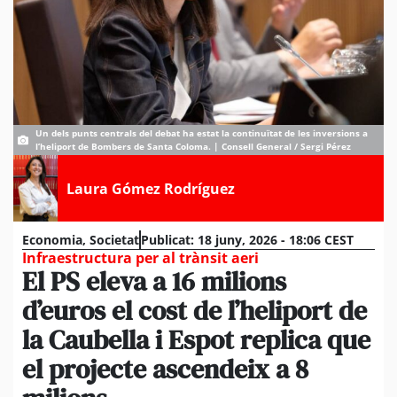
Un dels punts centrals del debat ha estat la continuïtat de les inversions a
l’heliport de Bombers de Santa Coloma. | Consell General / Sergi Pérez
Laura Gómez Rodríguez
Economia
,
Societat
Publicat:
18 juny, 2026 - 18:06 CEST
Infraestructura per al trànsit aeri
El PS eleva a 16 milions
d’euros el cost de l’heliport de
la Caubella i Espot replica que
el projecte ascendeix a 8