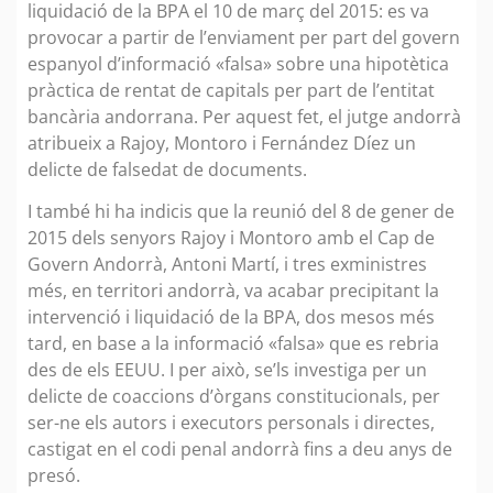
liquidació de la BPA el 10 de març del 2015: es va
provocar a partir de l’enviament per part del govern
espanyol d’informació «falsa» sobre una hipotètica
pràctica de rentat de capitals per part de l’entitat
bancària andorrana. Per aquest fet, el jutge andorrà
atribueix a Rajoy, Montoro i Fernández Díez un
delicte de falsedat de documents.
I també hi ha indicis que la reunió del 8 de gener de
2015 dels senyors Rajoy i Montoro amb el Cap de
Govern Andorrà, Antoni Martí, i tres exministres
més, en territori andorrà, va acabar precipitant la
intervenció i liquidació de la BPA, dos mesos més
tard, en base a la informació «falsa» que es rebria
des de els EEUU. I per això, se’ls investiga per un
delicte de coaccions d’òrgans constitucionals, per
ser-ne els autors i executors personals i directes,
castigat en el codi penal andorrà fins a deu anys de
presó.