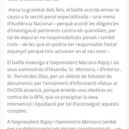
Atesa la gravetat dels fets, el batlle acorda enviar la
causa a la secció penal especialitzada – una mena
d’Audiència Nacional – perquè acordi les diligencies
d’investigació pertinents contra els querellats, per
tal de depurar-ne responsabilitats penals i també
civils – de les que en podria ser responsable l’estat
espanyol perquè tots actuaven en el seu nom -.
El batlle investiga a l’expresident Mariano Rajoy i als
seus exministres d’Hisenda, Sr. Montoro, i d’Interior,
Sr. Fernández Díaz, per un delicte de falsedat de
documents: per l’enviament d’informació «falsa» al
FinCEN americà, perquè emetés una «Notice» en
contra de la BPA, que va precipitar la seva
intervenció i liquidació per tal d’aconseguir aquests
comptes.
A l’expresident Rajoy i l’exministre Montoro també
per un delicte contra els òrgans constitucionals – un