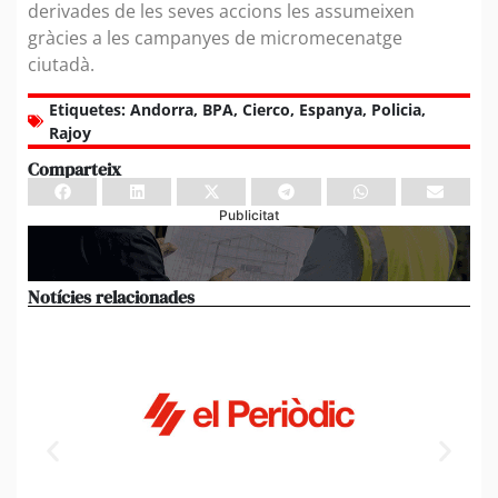
derivades de les seves accions les assumeixen
gràcies a les campanyes de micromecenatge
ciutadà.
Etiquetes:
Andorra
,
BPA
,
Cierco
,
Espanya
,
Policia
,
Rajoy
Comparteix
Publicitat
Notícies relacionades