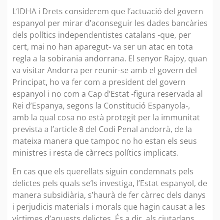
L’IDHA i Drets considerem que l’actuació del govern
espanyol per mirar d’aconseguir les dades bancàries
dels polítics independentistes catalans -que, per
cert, mai no han aparegut- va ser un atac en tota
regla a la sobirania andorrana. El senyor Rajoy, quan
va visitar Andorra per reunir-se amb el govern del
Principat, ho va fer com a president del govern
espanyol i no com a Cap d’Estat -figura reservada al
Rei d’Espanya, segons la Constitució Espanyola-,
amb la qual cosa no està protegit per la immunitat
prevista a l’article 8 del Codi Penal andorrà, de la
mateixa manera que tampoc no ho estan els seus
ministres i resta de càrrecs polítics implicats.
En cas que els querellats siguin condemnats pels
delictes pels quals se’ls investiga, l’Estat espanyol, de
manera subsidiària, s’haurà de fer càrrec dels danys
i perjudicis materials i morals que hagin causat a les
víctimes d’aquests delictes. És a dir, als ciutadans