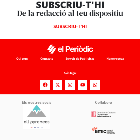
SUBSCRIU-T'HI
De la redacció al teu dispositiu
SUBSCRIU-T'HI
Qui som
Contacte
Serveis de Publicitat
Hemeroteca
Avís legal
Els nostres socis
Col·labora