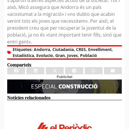
s’apartin d’altres aspectes actius de la societat. Tot i
això, Micó assegura que Andorra és un país
«acostumat a la migració» i «no dubto que acabin
venint tots els joves que necessitem». Per això, el
president creu que per recuperar la joventut de la
població, ja no és «tant important tenir fills, sinó que
entri gent».
Etiquetes:
Andorra
,
Ciutadania
,
CRES
,
Envelliment
,
Estadística
,
Evolucio
,
Gran
,
Joves
,
Població
Comparteix
Publicitat
Notícies relacionades