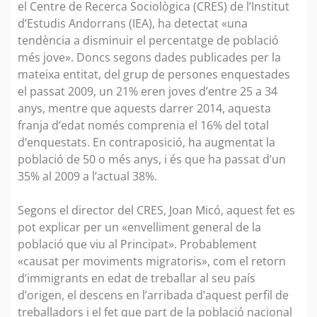
el Centre de Recerca Sociològica (CRES) de l’Institut
d’Estudis Andorrans (IEA), ha detectat «una
tendència a disminuir el percentatge de població
més jove». Doncs segons dades publicades per la
mateixa entitat, del grup de persones enquestades
el passat 2009, un 21% eren joves d’entre 25 a 34
anys, mentre que aquests darrer 2014, aquesta
franja d’edat només comprenia el 16% del total
d’enquestats. En contraposició, ha augmentat la
població de 50 o més anys, i és que ha passat d’un
35% al 2009 a l’actual 38%.
Segons el director del CRES, Joan Micó, aquest fet es
pot explicar per un «envelliment general de la
població que viu al Principat». Probablement
«causat per moviments migratoris», com el retorn
d’immigrants en edat de treballar al seu país
d’origen, el descens en l’arribada d’aquest perfil de
treballadors i el fet que part de la població nacional