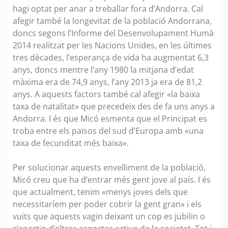
hagi optat per anar a treballar fora d’Andorra. Cal
afegir també la longevitat de la població Andorrana,
doncs segons l’Informe del Desenvolupament Humà
2014 realitzat per les Nacions Unides, en les últimes
tres dècades, l’esperança de vida ha augmentat 6,3
anys, doncs mentre l’any 1980 la mitjana d’edat
màxima era de 74,9 anys, l’any 2013 ja era de 81,2
anys. A aquests factors també cal afegir «la baixa
taxa de natalitat» que precedeix des de fa uns anys a
Andorra. I és que Micó esmenta que el Principat es
troba entre els països del sud d’Europa amb «una
taxa de fecunditat més baixa».
Per solucionar aquests envelliment de la població,
Micó creu que ha d’entrar més gent jove al país. I és
que actualment, tenim «menys joves dels que
necessitaríem per poder cobrir la gent gran» i els
vuits que aquests vagin deixant un cop es jubilin o