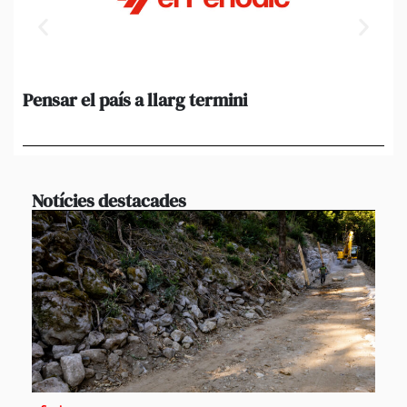
Pensar el país a llarg termini
Em
ini
Ro
Notícies destacades