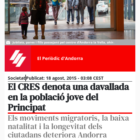
Jubilats, pares i fills passejant pel centre d’Andorra la Vella, ahir.
El Periòdic d'Andorra
Societat
Publicat:
18 agost, 2015 - 03:08 CEST
El CRES denota una davallada
en la població jove del
Principat
Els moviments migratoris, la baixa
natalitat i la longevitat dels
ciutadans deteriora Andorra