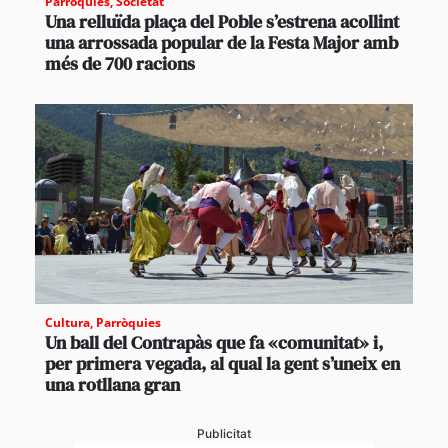
Parròquies
,
Societat
Una relluïda plaça del Poble s’estrena acollint
una arrossada popular de la Festa Major amb
més de 700 racions
Cultura
,
Parròquies
Un ball del Contrapàs que fa «comunitat» i,
per primera vegada, al qual la gent s’uneix en
una rotllana gran
Publicitat