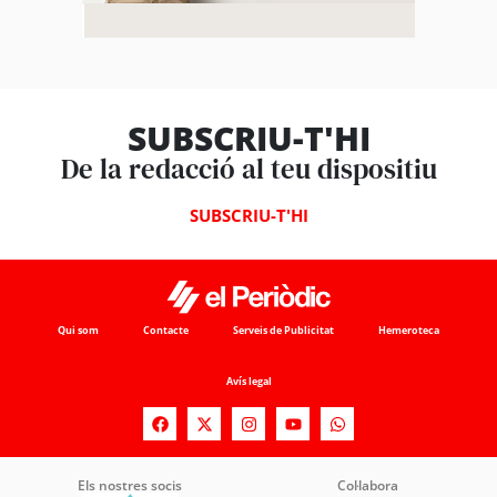
SUBSCRIU-T'HI
De la redacció al teu dispositiu
SUBSCRIU-T'HI
Qui som
Contacte
Serveis de Publicitat
Hemeroteca
Avís legal
Els nostres socis
Col·labora