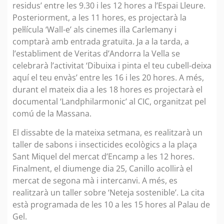
residus’ entre les 9.30 i les 12 hores a l’Espai Lleure.
Posteriorment, a les 11 hores, es projectarà la
pel·lícula ‘Wall-e’ als cinemes illa Carlemany i
comptarà amb entrada gratuïta. Ja a la tarda, a
l’establiment de Veritas d’Andorra la Vella se
celebrarà l’activitat ‘Dibuixa i pinta el teu cubell-deixa
aquí el teu envàs’ entre les 16 i les 20 hores. A més,
durant el mateix dia a les 18 hores es projectarà el
documental ‘Landphilarmonic’ al CIC, organitzat pel
comú de la Massana.
El dissabte de la mateixa setmana, es realitzarà un
taller de sabons i insecticides ecològics a la plaça
Sant Miquel del mercat d’Encamp a les 12 hores.
Finalment, el diumenge dia 25, Canillo acollirà el
mercat de segona mà i intercanvi. A més, es
realitzarà un taller sobre ‘Neteja sostenible’. La cita
està programada de les 10 a les 15 hores al Palau de
Gel.