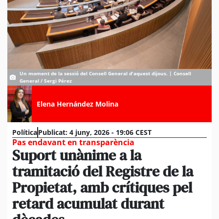
Un moment de la sessió del Consell General d'aquest dijous. | Consell
General / Sergi Pérez
Elena Hernández Molina
Política
Publicat:
4 juny, 2026 - 19:06 CEST
Pas endavant en transparència
Suport unànime a la
tramitació del Registre de la
Propietat, amb crítiques pel
retard acumulat durant