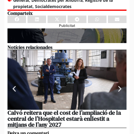
General
,
Demòcrates per Andorra
,
Registre de la
propietat
,
Socialdemocrates
Comparteix
Publicitat
Notícies relacionades
Calvó reitera que el cost de l’ampliació de la
Po
central de l’Hospitalet estarà enllestit a
am
mitjans de l’any 2027
em
Deixa un comentari