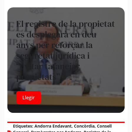
El registre de la propietat
es desplegarà en deu
anys per reforçar la
seguretat jurídica i
“evitar tafanejar
propietats”
Llegir
Etiquetes:
Andorra Endavant
,
Concòrdia
,
Consell