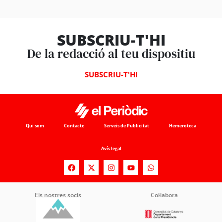
SUBSCRIU-T'HI
De la redacció al teu dispositiu
SUBSCRIU-T'HI
Qui som
Contacte
Serveis de Publicitat
Hemeroteca
Avís legal
Els nostres socis
Col·labora