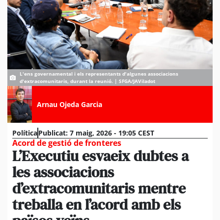
L'ens governamental i els representants d'algunes associacions
d'extracomunitaris, durant la reunió. | SFGA/JAViladot
Arnau Ojeda Garcia
Política
Publicat:
7 maig, 2026 - 19:05 CEST
Acord de gestió de fronteres
L’Executiu esvaeix dubtes a
les associacions
d’extracomunitaris mentre
treballa en l’acord amb els