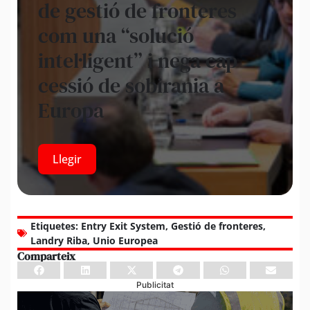
de gestió de fronteres
com una “solució
intel·ligent” i nega cap
cessió de sobirania a
Europa
Llegir
Etiquetes:
Entry Exit System
,
Gestió de fronteres
,
Landry Riba
,
Unio Europea
Comparteix
Publicitat