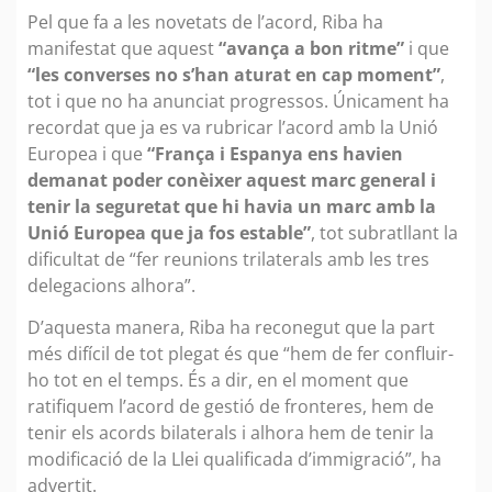
Pel que fa a les novetats de l’acord, Riba ha
manifestat que aquest
“avança a bon ritme”
i que
“les converses no s’han aturat en cap moment”
,
tot i que no ha anunciat progressos. Únicament ha
recordat que ja es va rubricar l’acord amb la Unió
Europea i que
“França i Espanya ens havien
demanat poder conèixer aquest marc general i
tenir la seguretat que hi havia un marc amb la
Unió Europea que ja fos estable”
, tot subratllant la
dificultat de “fer reunions trilaterals amb les tres
delegacions alhora”.
D’aquesta manera, Riba ha reconegut que la part
més difícil de tot plegat és que “hem de fer confluir-
ho tot en el temps. És a dir, en el moment que
ratifiquem l’acord de gestió de fronteres, hem de
tenir els acords bilaterals i alhora hem de tenir la
modificació de la Llei qualificada d’immigració”, ha
advertit.