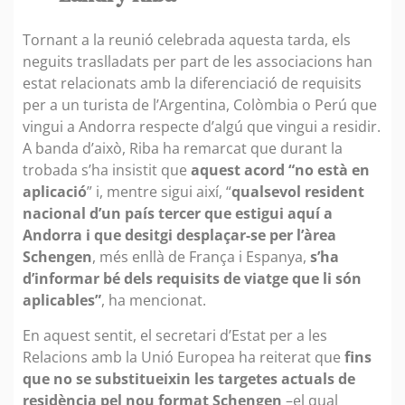
Tornant a la reunió celebrada aquesta tarda, els
neguits traslladats per part de les associacions han
estat relacionats amb la diferenciació de requisits
per a un turista de l’Argentina, Colòmbia o Perú que
vingui a Andorra respecte d’algú que vingui a residir.
A banda d’això, Riba ha remarcat que durant la
trobada s’ha insistit que
aquest acord “no està en
aplicació
” i, mentre sigui així, “
qualsevol resident
nacional d’un país tercer que estigui aquí a
Andorra i que desitgi desplaçar-se per l’àrea
Schengen
, més enllà de França i Espanya,
s’ha
d’informar bé dels requisits de viatge que li són
aplicables”
, ha mencionat.
En aquest sentit, el secretari d’Estat per a les
Relacions amb la Unió Europea ha reiterat que
fins
que no se substitueixin les targetes actuals de
residència pel nou format Schengen
–el qual