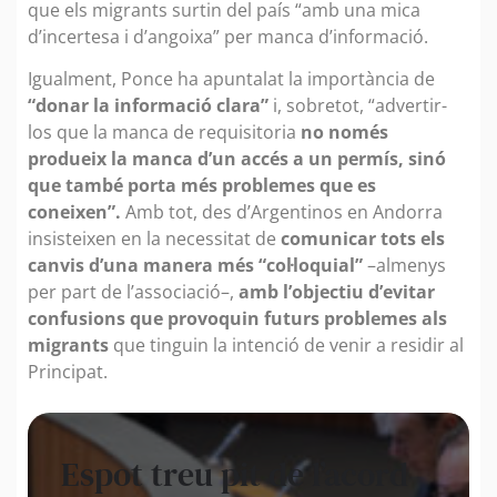
que els migrants surtin del país “amb una mica
d’incertesa i d’angoixa” per manca d’informació.
Igualment, Ponce ha apuntalat la importància de
“donar la informació clara”
i, sobretot, “advertir-
los que la manca de requisitoria
no només
produeix la manca d’un accés a un permís, sinó
que també porta més problemes que es
coneixen”.
Amb tot, des d’Argentinos en Andorra
insisteixen en la necessitat de
comunicar tots els
canvis d’una manera més “col·loquial”
–almenys
per part de l’associació–,
amb l’objectiu d’evitar
confusions que provoquin futurs problemes als
migrants
que tinguin la intenció de venir a residir al
Principat.
Espot treu pit de l’acord