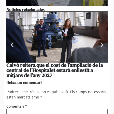
Notícies relacionades
Calvó reitera que el cost de l’ampliació de la
Po
central de l’Hospitalet estarà enllestit a
am
mitjans de l’any 2027
em
Deixa un comentari
L'adreça electrònica no es publicarà.
Els camps necessaris
estan marcats amb
*
Comentari
*