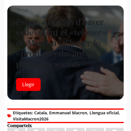
Espot, orgullós d’haver
esdevingut el «teloner»
de Macron i d’haver-lo
«protegit» davant les
protestes socials
Llegir
Etiquetes:
Catala
,
Emmanuel Macron
,
Llengua oficial
,
VisitaMacron2026
Comparteix