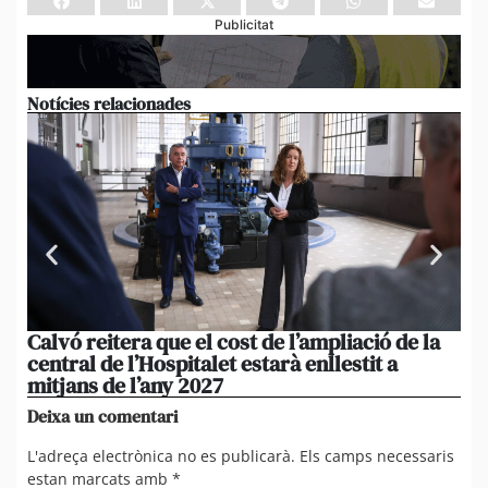
Publicitat
Notícies relacionades
Calvó reitera que el cost de l’ampliació de la
Po
central de l’Hospitalet estarà enllestit a
am
mitjans de l’any 2027
em
Deixa un comentari
L'adreça electrònica no es publicarà.
Els camps necessaris
estan marcats amb
*