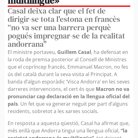
multilingüe»
Casal deixa clar que el fet de
dirigir-se tota l'estona en francès
“no va ser una barrera perquè
pogués impregnar-se de la realitat
andorrana"
El ministre portaveu,
Guillem Casal
, ha defensat en
la roda de premsa posterior al Consell de Ministres
que el copríncep francès, Emmanuel Macron, no fes
ús del català durant la seva visita al Principat. A
banda d’algun esporàdic ‘Visca Andorra’ en les seves
darreres intervencions, el cert és que
Macron no va
pronunciar cap declaració en la llengua oficial del
país
. Un fet que va generar neguit per part d’alguns
residents, sobretot a les xarxes socials.
En resposta a aquesta qüestió, Casal ha afirmat que,
més enllà que Andorra tingui una llengua oficial,
“la
societat andorrana és multilingüe”
, tot deixant