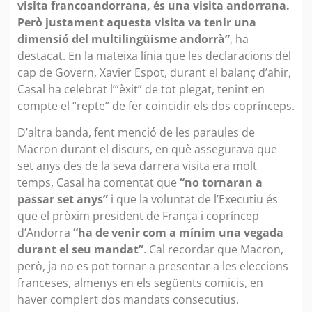
visita francoandorrana, és una visita andorrana.
Però justament aquesta visita va tenir una
dimensió del multilingüisme andorrà”
, ha
destacat. En la mateixa línia que les declaracions del
cap de Govern, Xavier Espot, durant el balanç d’ahir,
Casal ha celebrat l’“èxit” de tot plegat, tenint en
compte el “repte” de fer coincidir els dos coprínceps.
D’altra banda, fent menció de les paraules de
Macron durant el discurs, en què assegurava que
set anys des de la seva darrera visita era molt
temps, Casal ha comentat que
“no tornaran a
passar set anys”
i que la voluntat de l’Executiu és
que el pròxim president de França i copríncep
d’Andorra
“ha de venir com a mínim una vegada
durant el seu mandat”
. Cal recordar que Macron,
però, ja no es pot tornar a presentar a les eleccions
franceses, almenys en els següents comicis, en
haver complert dos mandats consecutius.