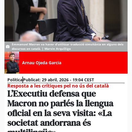
Emmanuel Macron va haver d'utilitzar traducció simultània en alguns dels
discursos en català. | Marvin Arquíñigo
Arnau Ojeda Garcia
Política
Publicat:
29 abril, 2026 - 19:04 CEST
Resposta a les crítiques pel no ús del català
L’Executiu defensa que
Macron no parlés la llengua
oficial en la seva visita: «La
societat andorrana és