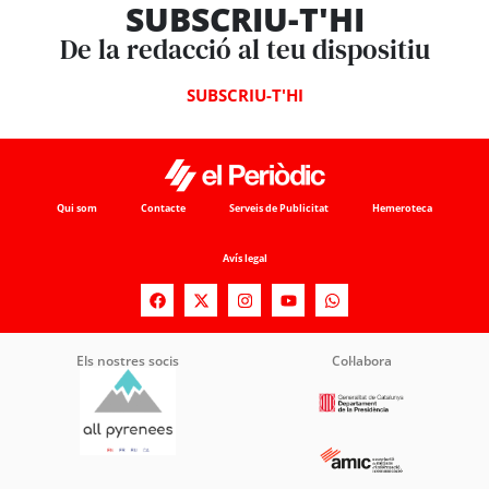
SUBSCRIU-T'HI
De la redacció al teu dispositiu
SUBSCRIU-T'HI
Qui som
Contacte
Serveis de Publicitat
Hemeroteca
Avís legal
Els nostres socis
Col·labora