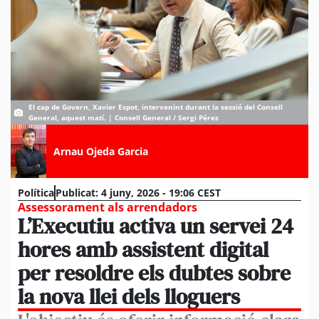
El cap de Govern, Xavier Espot, intervenint durant la sessió del Consell
General, aquest matí. | Consell General / Sergi Pérez
Arnau Ojeda Garcia
Política
Publicat:
4 juny, 2026 - 19:06 CEST
Assessorament als arrendadors
L’Executiu activa un servei 24
hores amb assistent digital
per resoldre els dubtes sobre
la nova llei dels lloguers