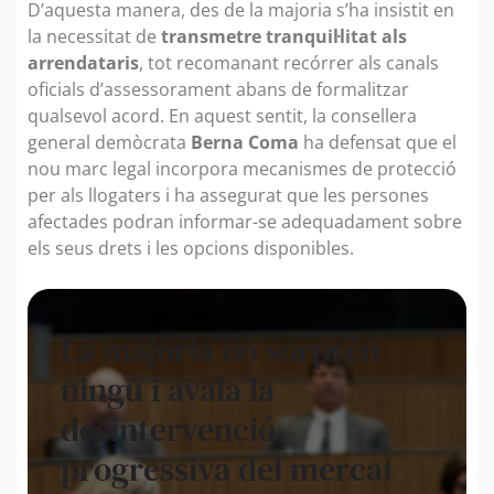
D’aquesta manera, des de la majoria s’ha insistit en
la necessitat de
transmetre tranquil·litat als
arrendataris
, tot recomanant recórrer als canals
oficials d’assessorament abans de formalitzar
qualsevol acord. En aquest sentit, la consellera
general demòcrata
Berna Coma
ha defensat que el
nou marc legal incorpora mecanismes de protecció
per als llogaters i ha assegurat que les persones
afectades podran informar-se adequadament sobre
els seus drets i les opcions disponibles.
La majoria no sorprèn
ningú i avala la
desintervenció
progressiva del mercat