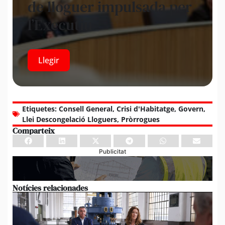
de lloguer impulsada per
l’Executiu
Llegir
Etiquetes:
Consell General
,
Crisi d'Habitatge
,
Govern
,
Llei Descongelació Lloguers
,
Pròrrogues
Comparteix
Publicitat
Notícies relacionades