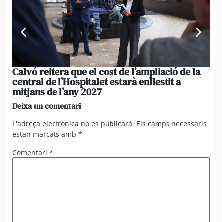
Calvó reitera que el cost de l’ampliació de la
Po
central de l’Hospitalet estarà enllestit a
am
mitjans de l’any 2027
em
Deixa un comentari
L'adreça electrònica no es publicarà.
Els camps necessaris
estan marcats amb
*
Comentari
*