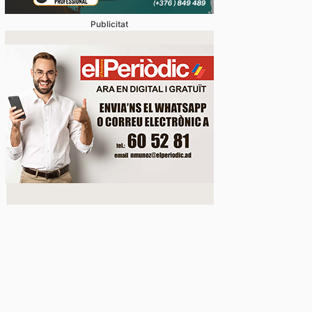
Publicitat
gal veu marge per ampliar el comerç amb el Principa
ons empresarials