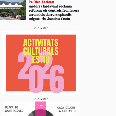
Política
,
Societat
Andorra Endavant reclama
reforçar els controls fronterers
arran dels darrers episodis
migratoris viscuts a Ceuta
Publicitat
Publicitat