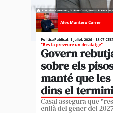
El ministre portaveu, Guillem Casal, durant la roda de 
Alex Montero Carrer
Política
Publicat:
1 juliol, 2026 - 18:07 CES
"Res fa preveure un decalatge"
Govern rebutja 
sobre els pisos
manté que les
dins el termini
Casal assegura que "re
enllà del gener del 202