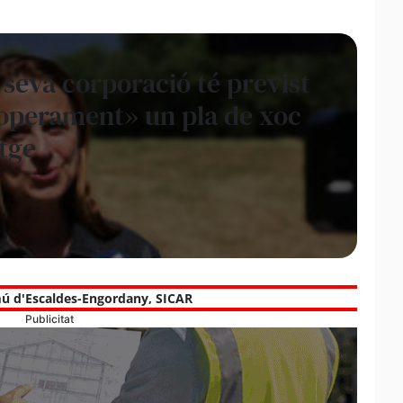
 seva corporació té previst
operament» un pla de xoc
tge
ú d'Escaldes-Engordany
,
SICAR
Publicitat