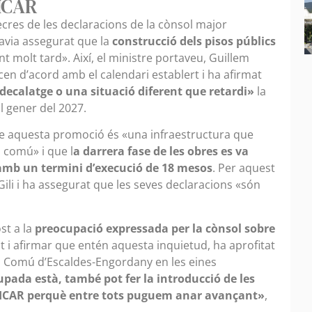
SICAR
ecres de les declaracions de la cònsol major
havia assegurat que la
construcció dels pisos públics
t molt tard». Així, el ministre portaveu, Guillem
en d’acord amb el calendari establert i ha afirmat
 decalatge o una situació diferent que retardi»
la
al gener del 2027.
que aquesta promoció és «una infraestructura que
 comú» i que l
a darrera fase de les obres es va
amb un termini d’execució de 18 mesos
. Per aquest
Gili i ha assegurat que les seves declaracions «són
st a la
preocupació expressada per la cònsol sobre
ot i afirmar que entén aquesta inquietud, ha aprofitat
l Comú d’Escaldes-Engordany en les eines
pada està, també pot fer la introducció de les
 SICAR perquè entre tots puguem anar avançant»
,