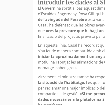
introduir les dades al 
El
Govern
ha sortit al pas aquest dim
d’Escaldes-Engordany, Rosa Gili, qui 
de l’avinguda del Pessebre
està «anan
Casal, ha defensat que les obres avanc
que
«res fa preveure que hi hagi un
finalització del projecte, prevista per 
En aquesta línia, Casal ha recordat 
s’ha fet de manera compartida amb el
iniciar fa aproximadament un any 
motiu, ha rebutjat les afirmacions de 
domatge, saben greu».
Altrament, el ministre també ha respo
la situació de l’habitatge.
I és que, t
per reclamar una major implicació de
compartides de gestió.
«Si tan preocu
dades necessàries a la plataforma
ha manifestat.