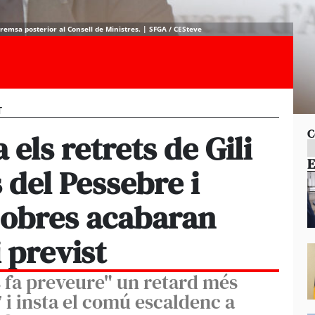
premsa posterior al Consell de Ministres. | SFGA / CESteve
T
C
els retrets de Gili
E
 del Pessebre i
 obres acabaran
 previst
s fa preveure" un retard més
7 i insta el comú escaldenc a