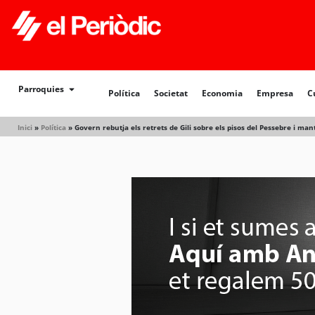
Política
Societat
Economia
Empresa
Cultur
Parroquies
Política
Societat
Economia
Empresa
C
Inici
»
Política
»
Govern rebutja els retrets de Gili sobre els pisos del Pessebre i ma