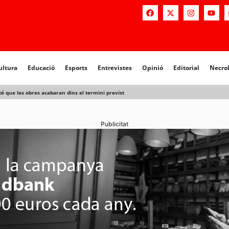
a
Educació
Esports
Entrevistes
Opinió
Editorial
Necrològiq
ultura
Educació
Esports
Entrevistes
Opinió
Editorial
Necro
nté que les obres acabaran dins el termini previst
Publicitat