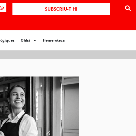
ues
Oh!si
Hemeroteca
SUBSCRIU-T'HI
lògiques
Oh!si
Hemeroteca