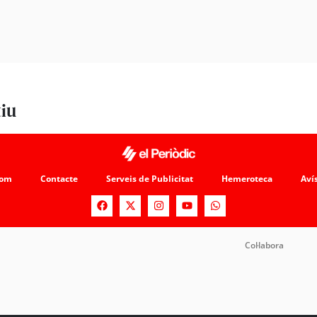
tiu
som
Contacte
Serveis de Publicitat
Hemeroteca
Avís
Col·labora