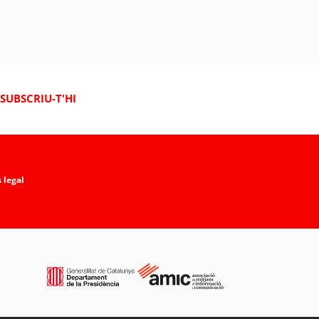
SUBSCRIU-T'HI
 legal