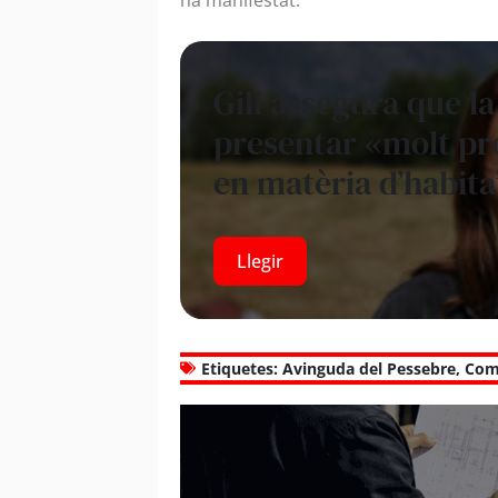
Gili assegura que la
presentar «molt pr
en matèria d’habita
Llegir
Etiquetes:
Avinguda del Pessebre
,
Com