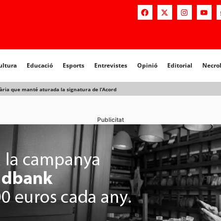
ultura
Educació
Esports
Entrevistes
Opinió
Editorial
Necro
ària que manté aturada la signatura de l’Acord
Publicitat