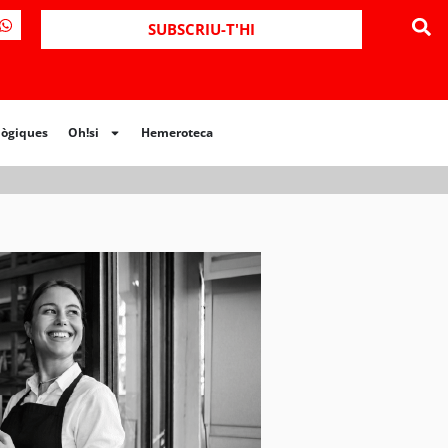
SUBSCRIU-T'HI
lògiques
Oh!si
Hemeroteca