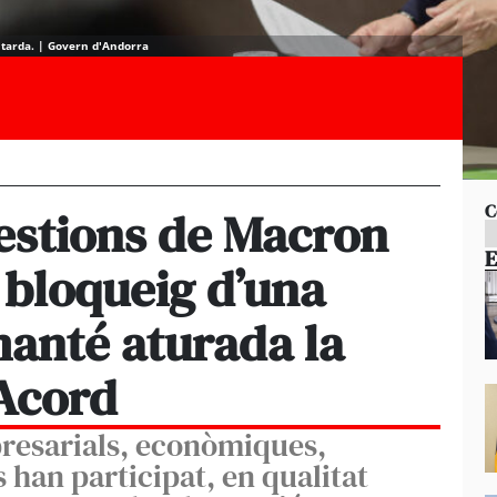
a tarda. | Govern d'Andorra
C
gestions de Macron
E
 bloqueig d’una
manté aturada la
’Acord
resarials, econòmiques,
s han participat, en qualitat