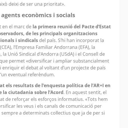
xò deixi de ser una prioritat».
s agents econòmics i socials
t en el marc de
la primera reunió del Pacte d’Estat
bservadors, de les principals organitzacions
onals i sindicals
del país. S’hi han incorporat la
CEA), l’Empresa Familiar Andorrana (EFA), la
 la Unió Sindical d’Andorra (USdA) i el Consell de
 que permet «diversificar i ampliar substancialment
 enriquir el debat al voltant d’un projecte de país
 d’un eventual referèndum.
at els resultats de l’enquesta política de l’AR+I en
e la ciutadania sobre l’Acord
. En aquest sentit, el
at de reforçar els esforços informatius. «Tots hem
rsificar les veus i els canals de comunicació per
o sempre a determinats col·lectius que ja de per si