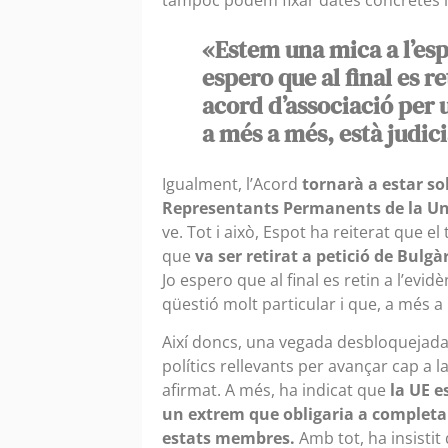
«Estem una mica a l’esp
espero que al final es r
acord d’associació per 
a més a més, està judic
Igualment, l’Acord
tornarà a estar so
Representants Permanents de la Un
ve. Tot i això, Espot ha reiterat que el 
que
va ser retirat a petició de Bulgà
Jo espero que al final es retin a l’evi
qüestió molt particular i que, a més a 
Així doncs, una vegada desbloquejada 
polítics rellevants per avançar cap a l
afirmat. A més, ha indicat que
la UE e
un extrem que obligaria a completar 
estats membres.
Amb tot, ha insistit