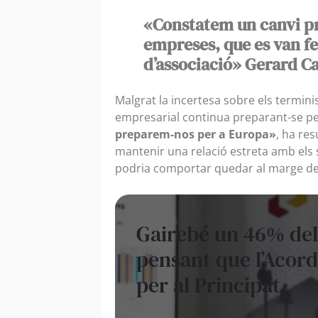
«Constatem un canvi pr
empreses, que es van fe
d’associació» Gerard C
Malgrat la incertesa sobre els terminis,
empresarial continua preparant-se p
preparem-nos per a Europa»
, ha re
mantenir una relació estreta amb els 
podria comportar quedar al marge del
Gairebé un 46% del
pensant que l’Acord
per al Principat