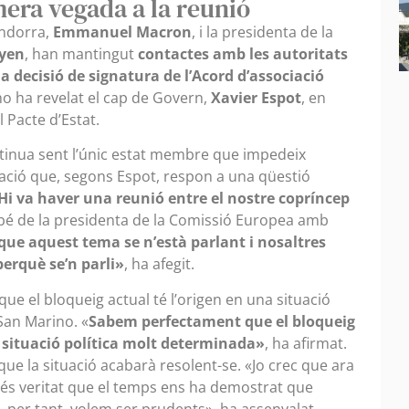
mera vegada a la reunió
Andorra,
Emmanuel Macron
, i la presidenta de la
eyen
, han mantingut
contactes amb les autoritats
a decisió de signatura de l’Acord d’associació
ho ha revelat el cap de Govern,
Xavier Espot
, en
 Pacte d’Estat.
ntinua sent l’únic estat membre que impedeix
ituació que, segons Espot, respon a una qüestió
Hi va haver una reunió entre el nostre copríncep
bé de la presidenta de la Comissió Europea amb
que aquest tema se n’està parlant i nosaltres
erquè se’n parli»
, ha afegit.
ue el bloqueig actual té l’origen en una situació
 San Marino. «
Sabem perfectament que el bloqueig
 situació política molt determinada»
, ha afirmat.
ue la situació acabarà resolent-se. «Jo crec que ara
és veritat que el temps ens ha demostrat que
 per tant, volem ser prudents», ha assenyalat.