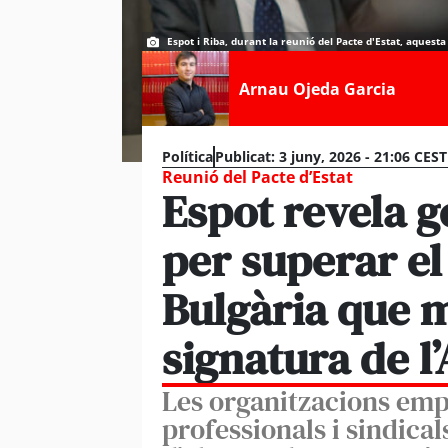
Espot i Riba, durant la reunió del Pacte d'Estat, aquest
Arnau Ojeda Garcia
Política
Publicat:
3 juny, 2026 - 21:06 CEST
Reunió del Pacte d’Estat
Espot revela 
per superar el
Bulgària que 
signatura de l
Les organitzacions emp
professionals i sindical