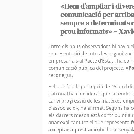
«Hem d’ampliar i diversi
comunicació per arribar
sempre a determinats co
prou informats» – Xavi
Entre els nous observadors hi havia el
representació de totes les organitzaci
empresarials al Pacte d’Estat i ha coi
comunicació pública del projecte.
«Po
reconegut.
Pel que fa a la percepció de l’Acord din
patronal ha considerat que la tendèn
canvi progressiu de les mateixes empr
d’associació», ha afirmat. Segons ha 
els darrers mesos està contribuint a red
anar explicant tot el que representa
f
acceptar aquest acord»
, ha assenyal