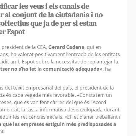
ficar les veus i els canals de
 al conjunt de la ciutadania i no
l·lectius que ja de per si estan
er Espot
 president de la CEA,
Gerard Cadena
, qui en
ons, ha valorat positivament l’entrada de les entitats
ncidit amb Espot sobre la necessitat de replantejar la
tser no s’ha fet la comunicació adequada»
, ha
s del teixit empresarial del país, el president de la
cia és cada vegada més favorable. «Constatem un
eses, que es van fent càrrec del que és l’Acord
comentat, la tasca informativa desenvolupada durant
uir les reticències inicials. «El fet d’anar treballant i
a que les empreses estiguin més predisposades a
at.