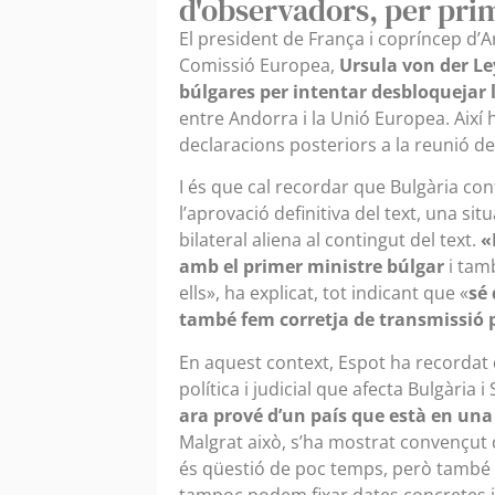
d'observadors, per pri
El president de França i copríncep d’
Comissió Europea,
Ursula von der L
búlgares per intentar desbloquejar l
entre Andorra i la Unió Europea. Així 
declaracions posteriors a la reunió del
I és que cal recordar que Bulgària co
l’aprovació definitiva del text, una s
bilateral aliena al contingut del text.
«
amb el primer ministre búlgar
i tam
ells», ha explicat, tot indicant que «
sé 
també fem corretja de transmissió p
En aquest context, Espot ha recordat q
política i judicial que afecta Bulgària i
ara prové d’un país que està en una
Malgrat això, s’ha mostrat convençut q
és qüestió de poc temps, però també 
tampoc podem fixar dates concretes i,