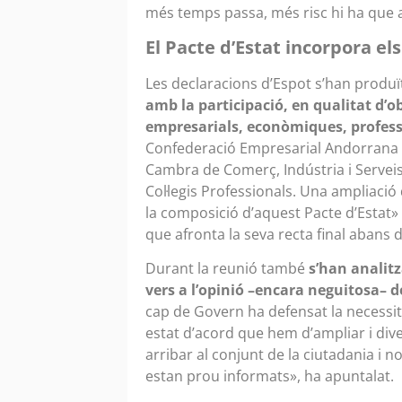
més temps passa, més risc hi ha que ai
El Pacte d’Estat incorpora el
Les declaracions d’Espot s’han produï
amb la participació, en qualitat d’o
empresarials, econòmiques, professi
Confederació Empresarial Andorrana (
Cambra de Comerç, Indústria i Serveis,
Col·legis Professionals. Una ampliació
la composició d’aquest Pacte d’Estat» i
que afronta la seva recta final abans
Durant la reunió també
s’han analitz
vers a l’opinió –encara neguitosa– d
cap de Govern ha defensat la necessit
estat d’acord que hem d’ampliar i dive
arribar al conjunt de la ciutadania i n
estan prou informats», ha apuntalat.