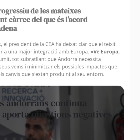
ogressiu de les mateixes
nt càrrec del que és l’acord
adena
 el president de la CEA ha deixat clar que el teixit
er a una major integració amb Europa.
«Ve Europa,
sumit, tot subratllant que Andorra necessita
seus veïns i minimitzar els possibles impactes que
s canvis que s’estan produint al seu entorn.
s andorrans continua
 aporta qüestions negatives