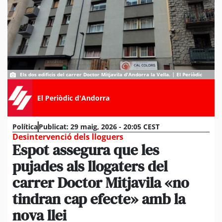
Els dos edificis del carrer Doctor Mitjavila d'Andorra la Vella. | El Periòdic
El Periòdic d'Andorra
Política
Publicat:
29 maig, 2026 - 20:05 CEST
Desintervenció dels lloguers
Espot assegura que les
pujades als llogaters del
carrer Doctor Mitjavila «no
tindran cap efecte» amb la
nova llei