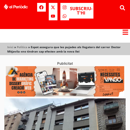
SUBSCRIU-
T'HI
Inici
»
Política
»
Espot assegura que les pujades als llogaters del carrer Doctor
Mitjavila «no tindran cap efecte» amb la nova llei
Publicitat