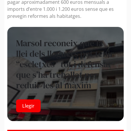
pagar aproximadament 600 euros mensuals a
imports d’entre 1.000 i 1.200 euros sense que es
prevegin reformes als habitatges.
Marsol reconeix que la
llei dels lloguers pot tenir
“escletxes” tot i defensar
que s’ha treballat per
reduir-les al màxim
Llegir