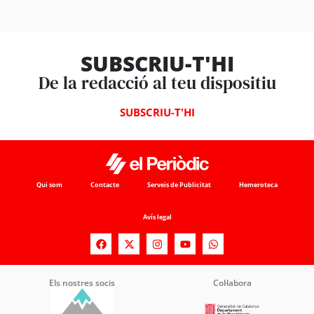
SUBSCRIU-T'HI
De la redacció al teu dispositiu
SUBSCRIU-T'HI
Qui som
Contacte
Serveis de Publicitat
Hemeroteca
Avís legal
Els nostres socis
Col·labora