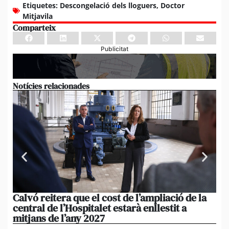
Etiquetes:
Descongelació dels lloguers
,
Doctor
Mitjavila
Comparteix
Publicitat
Notícies relacionades
Calvó reitera que el cost de l’ampliació de la
Po
central de l’Hospitalet estarà enllestit a
am
mitjans de l’any 2027
em