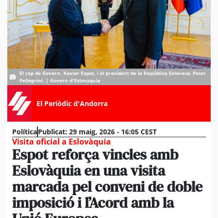
El cap de Govern, Xavier Espot, i el president de la República Eslovaca, Peter
Pellegrini. | Govern d'Eslovaquia
El Periòdic d'Andorra
Política
Publicat:
29 maig, 2026 - 16:05 CEST
Visita oficial a Eslovàquia
Espot reforça vincles amb
Eslovàquia en una visita
marcada pel conveni de doble
imposició i l’Acord amb la