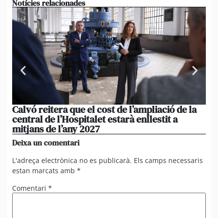
Notícies relacionades
Calvó reitera que el cost de l’ampliació de la
Po
central de l’Hospitalet estarà enllestit a
am
mitjans de l’any 2027
em
Deixa un comentari
L'adreça electrònica no es publicarà.
Els camps necessaris
estan marcats amb
*
Comentari
*