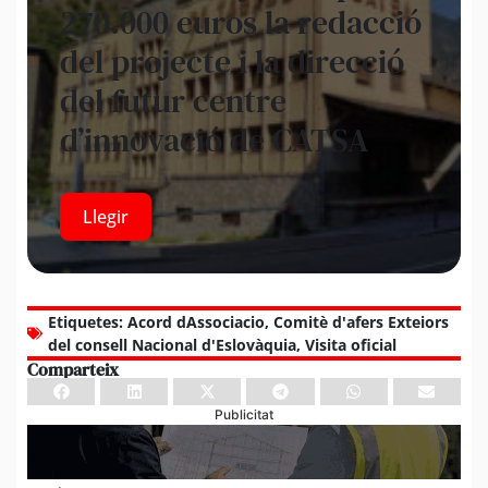
270.000 euros la redacció
del projecte i la direcció
del futur centre
d’innovació de CATSA
Llegir
Etiquetes:
Acord dAssociacio
,
Comitè d'afers Exteiors
del consell Nacional d'Eslovàquia
,
Visita oficial
Comparteix
Publicitat