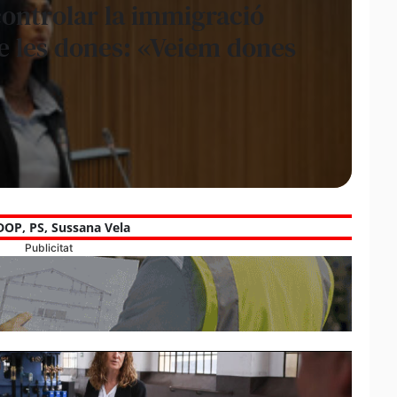
ontrolar la immigració
 de les dones: «Veiem dones
DOP
,
PS
,
Sussana Vela
Publicitat