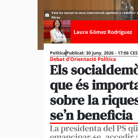
Vela ha tancat la seva intervenció apel·lant a redefinir 
Pérez
Laura Gómez Rodríguez
Política
Publicat:
30 juny, 2026 - 17:06 CE
Debat d'Orientació Política
Els socialdem
que és import
sobre la rique
se’n beneficia
La presidenta del PS qüe
emancipar-se, accedir a 