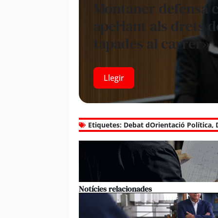
Montaner defensa c
apel·lant als drets
tapades al carrer»
Llegir
Etiquetes:
Debat dOrientació Política
,
Notícies relacionades