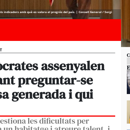
els indicadors amb què es valora el progrés del país. | Consell General / Sergi
ST
C
òcrates assenyalen
E
ant preguntar-se
sa generada i qui
stiona les dificultats per
un habitatge i atreure talent, i