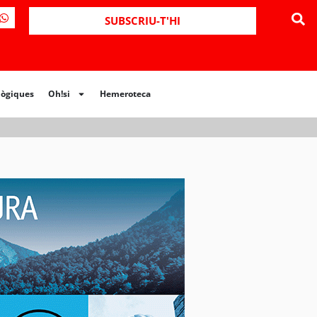
ues
Oh!si
Hemeroteca
SUBSCRIU-T'HI
lògiques
Oh!si
Hemeroteca