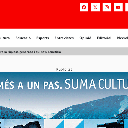
a
Educació
Esports
Entrevistes
Opinió
Editorial
Necrològiq
ultura
Educació
Esports
Entrevistes
Opinió
Editorial
Necro
e la riquesa generada i qui se’n beneficia
Publicitat