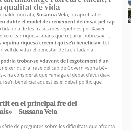
a qualitat de vida
socialdemòcrata,
Susanna Vela
, ha aprofitat el
en dubte el model de creixement defensat pel cap
rtida una de les frases més repetides per Xavier
eixo crear riquesa abans que repartir pobresa»—,
és «quina riquesa creem i qui se’n beneficia»
, tot
nivell de vida i el benestar de la ciutadania.
podria trobar-se «davant de l’esgotament d’un
econèixer que la frase del cap de Govern «sona bé»
s», ha considerat que «amaga el debat d’avui dia».
i se’n beneficia; aquest és el debat polític que
tit en el principal fre del
ís» – Sussana Vela
a sèrie de preguntes sobre les dificultats que afronta