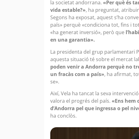
la societat andorrana.
«Per què és ta
vida estable?»
, ha preguntat, atribui
Segons ha exposat, aquest s’ha conver
país» perquè «condiciona tot, fins i to
«ha generat inversió», però que
l’habi
en una garantia».
La presidenta del grup parlamentari 
aquesta situació té sobre el mercat lab
poden venir a Andorra perquè no tr
un fracàs com a país»
, ha afirmat, t
se».
Així, Vela ha tancat la seva intervenci
valora el progrés del país.
«Ens hem d
d’Andorra pel que ingressa o pel nive
ha conclòs.