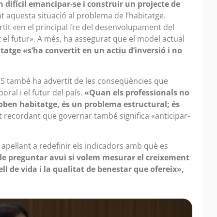
n difícil emancipar-se i construir un projecte de
nt aquesta situació al problema de l’habitatge.
tit «en el principal fre del desenvolupament del
t el futur». A més, ha assegurat que el model actual
tatge «s’ha convertit en un actiu d’inversió i no
PS també ha advertit de les conseqüències que
oral i el futur del país.
«Quan els professionals no
oben habitatge, és un problema estructural; és
ot recordant que governar també significa «anticipar-
ó apel·lant a redefinir els indicadors amb què es
e preguntar avui si volem mesurar el creixement
ll de vida i la qualitat de benestar que ofereix»,