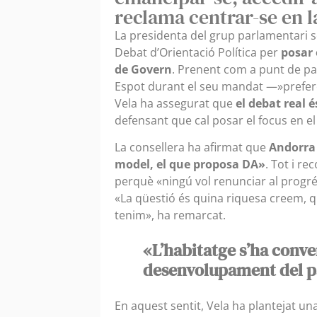
reclama centrar-se en l
La presidenta del grup parlamentari 
Debat d’Orientació Política per
posar 
de Govern
. Prenent com a punt de pa
Espot durant el seu mandat —»prefer
Vela ha assegurat que
el debat real 
defensant que cal posar el focus en el 
La consellera ha afirmat que
Andorra 
model, el que proposa DA»
. Tot i r
perquè «ningú vol renunciar al progré
«La qüestió és quina riquesa creem, qu
tenim», ha remarcat.
«L’habitatge s’ha conver
desenvolupament del pa
En aquest sentit, Vela ha plantejat un