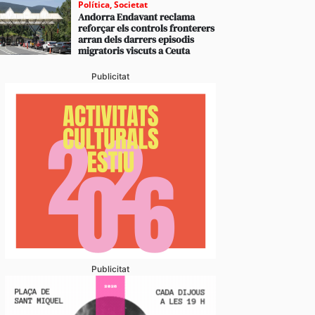
Política
,
Societat
Andorra Endavant reclama
reforçar els controls fronterers
arran dels darrers episodis
migratoris viscuts a Ceuta
Publicitat
Publicitat