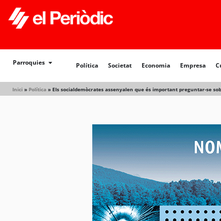
Política
Societat
Economia
Empresa
Cultur
Parroquies
Política
Societat
Economia
Empresa
C
Inici
»
Política
»
Els socialdemòcrates assenyalen que és important preguntar-se sobr