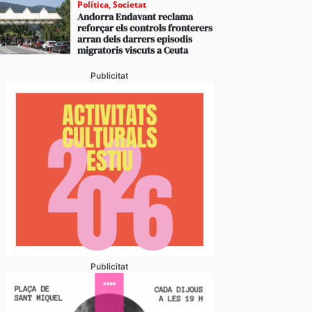
Política
,
Societat
Andorra Endavant reclama
reforçar els controls fronterers
arran dels darrers episodis
migratoris viscuts a Ceuta
Publicitat
Publicitat