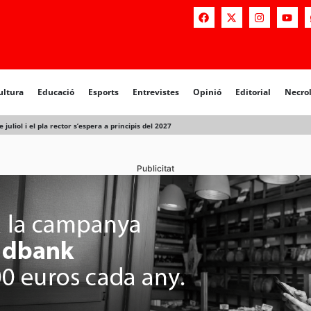
a
Educació
Esports
Entrevistes
Opinió
Editorial
Necrològiq
ultura
Educació
Esports
Entrevistes
Opinió
Editorial
Necro
juliol i el pla rector s’espera a principis del 2027
Publicitat