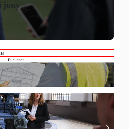
i juny
al
Publicitat