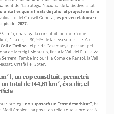
ment de l’Estratègia Nacional de la Biodiversitat
voluntat és que a finals de juliol el projecte entri a
 validació del Consell General,
es preveu elaborar el
cipis del 2027.
,56 km² i, una vegada constituït, permetrà que
m², és a dir, el 30,94% de la seva superfície. Així
 Coll d’Ordino
i el pic de Casamanya, passant pel
ona de Mereig i Montaup, fins a la Vall del Riu i la Vall
a Serrera
. També inclourà la Coma de Ransol, la Vall
 Massat, Ortafà i el Goter.
km² i, un cop constituït, permetrà
n total de 144,81 km², és a dir, el
fície
estar protegit
no suposarà un “cost desorbitat”
, ha
ar de Medi Ambient ha posat en relleu que la protecció