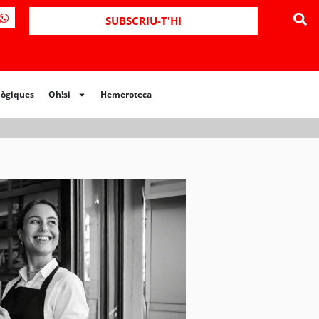
ues
Oh!si
Hemeroteca
SUBSCRIU-T'HI
lògiques
Oh!si
Hemeroteca