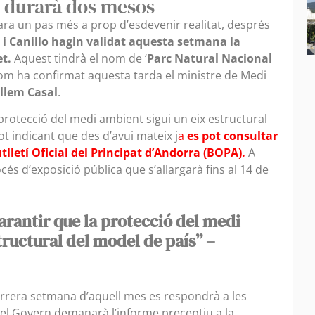
e durarà dos mesos
ara un pas més a prop d’esdevenir realitat, després
 i Canillo hagin validat aquesta setmana la
et.
Aquest tindrà el nom de ‘
Parc Natural Nacional
 com ha confirmat aquesta tarda el ministre de Medi
llem Casal
.
protecció del medi ambient sigui un eix estructural
ot indicant que des d’avui mateix j
a
es pot consultar
utlletí Oficial del Principat d’Andorra (BOPA).
A
océs d’exposició pública que s’allargarà fins al 14 de
rantir que la protecció del medi
tructural del model de país” –
arrera setmana d’aquell mes es respondrà a les
, el Govern demanarà l’informe preceptiu a la