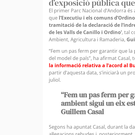
d’exposició pública qu
El primer Parc Nacional d’Andorra és 
que
l’Executiu i els comuns d’Ordino
tramitació de la declaració de l’indr
de les Valls de Canillo i Ordino’
, tal
Ambient, Agricultura i Ramaderia,
Gui
“Fem un pas ferm per garantir que la 
del model de país”, ha afirmat Casal, t
la informació relativa a l’acord al B
partir d’aquesta data, s’iniciarà un pr
juliol.
“Fem un pas ferm per ga
ambient sigui un eix es
Guillem Casal
Segons ha apuntat Casal, durant la d
al·legacions rebudes i, posteriorment