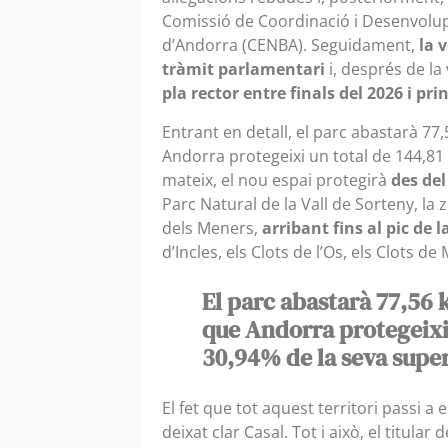
Comissió de Coordinació i Desenvolupa
d’Andorra (CENBA). Seguidament,
la 
tràmit parlamentari
i, després de la
pla rector entre finals del 2026 i prin
Entrant en detall, el parc abastarà 77
Andorra protegeixi un total de 144,81 k
mateix, el nou espai protegirà
des del
Parc Natural de la Vall de Sorteny, la z
dels Meners,
arribant fins al pic de l
d’Incles, els Clots de l’Os, els Clots de
El parc abastarà 77,56 
que Andorra protegeixi u
30,94% de la seva super
El fet que tot aquest territori passi a 
deixat clar Casal. Tot i això, el titul