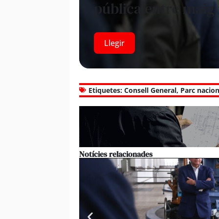
pública entre maig 
Llegir
Etiquetes:
Consell General
,
Parc nacion
Notícies relacionades