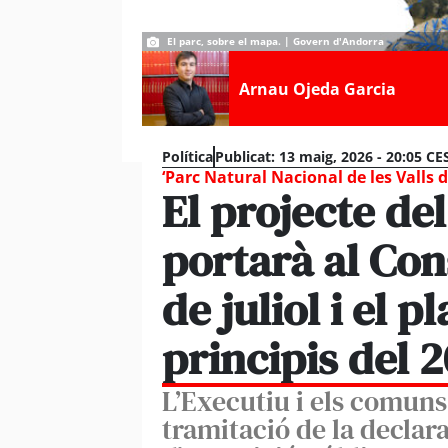
El parc, sobre el mapa. | Govern d'Andorra
Arnau Ojeda Garcia
Política
Publicat:
13 maig, 2026 - 20:05 CE
‘Parc Natural Nacional de les Valls d
El projecte de
portarà al Con
de juliol i el p
principis del 
L’Executiu i els comuns 
tramitació de la declar