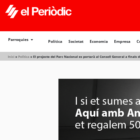
Política
Societat
Economia
Empresa
Cultur
Parroquies
Política
Societat
Economia
Empresa
C
Inici
»
Política
»
El projecte del Parc Nacional es portarà al Consell General a finals de 