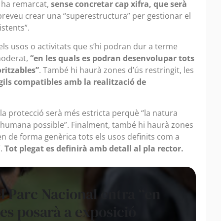
ò ha remarcat,
sense concretar cap xifra, que serà
preveu crear una “superestructura” per gestionar el
istents”.
els usos o activitats que s’hi podran dur a terme
moderat,
“en les quals es podran desenvolupar tots
oritzables”
. També hi haurà zones d’ús restringit, les
gils compatibles amb la realització de
la protecció serà més estricta perquè “la natura
 humana possible”. Finalment, també hi haurà zones
en de forma genèrica tots els usos definits com a
”.
Tot plegat es definirà amb detall al pla rector.
l Parc Nacional entra “en
 es posarà a exposició