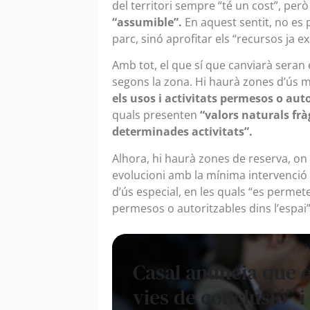
del territori sempre “té un cost”, per
“assumible”.
En aquest sentit, no es 
parc, sinó aprofitar els “recursos ja ex
Amb tot, el que sí que canviarà seran 
segons la zona. Hi haurà zones d’ús 
els usos i activitats permesos o aut
quals presenten
“valors naturals frà
determinades activitats”.
Alhora, hi haurà zones de reserva, on 
evolucioni amb la mínima intervenció
d’ús especial, en les quals “es permet
permesos o autoritzables dins l’espai
Casal anuncia que e
vies de conclusió” i