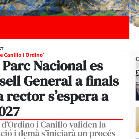
ST
e Canillo i Ordino’
C
l Parc Nacional es
E
sell General a finals
la rector s’espera a
2027
d’Ordino i Canillo validen la
ació i demà s’iniciarà un procés