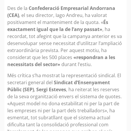
Des de la
Confederació Empresarial Andorrana
(CEA)
, el seu director, Iago Andreu, ha valorat
positivament el manteniment de la quota. «
És
exactament igual que la de l’any passat»
, ha
recordat, tot afegint que la campanya anterior es va
desenvolupar sense necessitat d’utilitzar l’ampliació
extraordinària prevista. Per aquest motiu, ha
considerat que les 500 places
«respondran a les
necessitats del sector»
durant l’estiu.
Més crítica s’ha mostrat la representació sindical. El
secretari general del
Sindicat d’Ensenyament
Públic (SEP)
,
Sergi Esteves
, ha reiterat les reserves
de la seva organització envers el sistema de quotes.
«Aquest model no dona estabilitat ni per la part de
les empreses ni per la part dels treballadors», ha
esmentat, tot subratllant que el sistema actual
dificulta tant la consolidació professional com