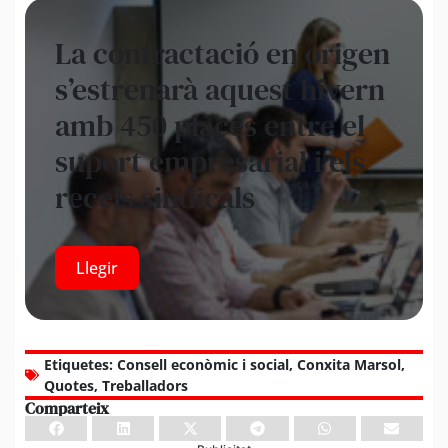
La contractació en origen
s’estrenarà aquest hivern
amb 450 places entre el
suport empresarial i els
recels sindicals
Llegir
Etiquetes:
Consell econòmic i social
,
Conxita Marsol
,
Quotes
,
Treballadors
Comparteix