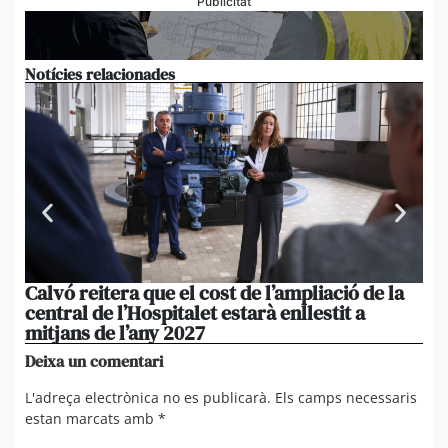
Publicitat
Notícies relacionades
Calvó reitera que el cost de l’ampliació de la
Po
central de l’Hospitalet estarà enllestit a
am
mitjans de l’any 2027
em
Deixa un comentari
L'adreça electrònica no es publicarà.
Els camps necessaris
estan marcats amb
*