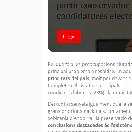
partit conservador i
candidatures electo
Llegir
Pel que fa a les preocupacions ciutad
principal problema a resoldre. En aqu
prioritats del país
, molt per davant de
Completen el llistat de principals inqu
condicions laborals (23%) i la mobilitat 
L’estudi assenyala igualment que la 
grans prioritats nacionals, juntament
sobirania d’Andorra i la preservació d
conclusions destacades és l’existènc