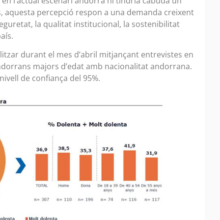
 en l’actual escenari andorrà hi tindria cabuda un
s, aquesta percepció respon a una demanda creixent
guretat, la qualitat institucional, la sostenibilitat
aís.
itzar durant el mes d’abril mitjançant entrevistes en
andorrans majors d’edat amb nacionalitat andorrana.
nivell de confiança del 95%.