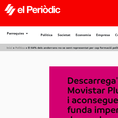
Parroquies
Política
Societat
Economia
Empresa
C
Inici
»
Política
»
El 64% dels andorrans no se sent representat per cap formació polí