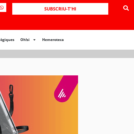
SUBSCRIU-T'HI
lògiques
Oh!si
Hemeroteca