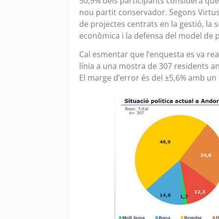
50,9% dels participants considera que
nou partit conservador. Segons Virtu
de projectes centrats en la gestió, la se
econòmica i la defensa del model de p
Cal esmentar que l’enquesta es va real
línia a una mostra de 307 residents 
El marge d’error és del ±5,6% amb un 