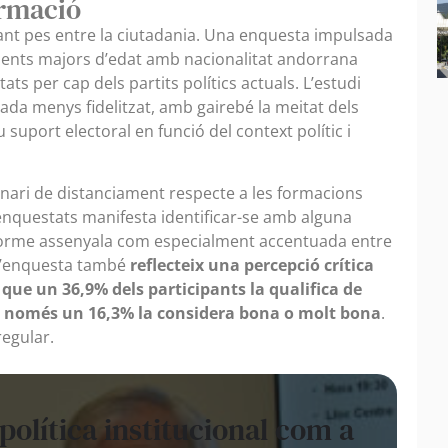
ormació
ant pes entre la ciutadania. Una enquesta impulsada
idents majors d’edat amb nacionalitat andorrana
s per cap dels partits polítics actuals. L’estudi
da menys fidelitzat, amb gairebé la meitat dels
suport electoral en funció del context polític i
enari de distanciament respecte a les formacions
enquestats manifesta identificar-se amb alguna
informe assenyala com especialment accentuada entre
 L’enquesta també
reflecteix una percepció crítica
ja que un 36,9% dels participants la qualifica de
e només un 16,3% la considera bona o molt bona
.
regular.
a política institucional com a