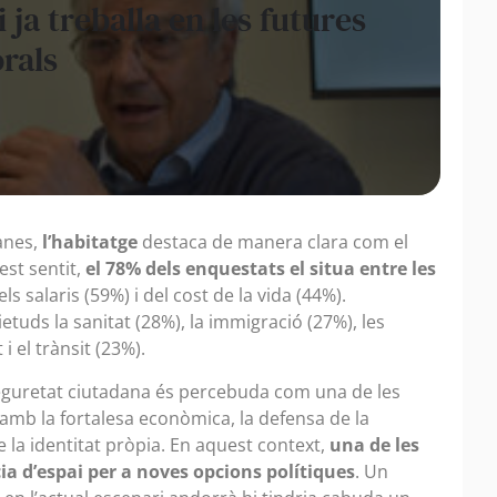
 ja treballa en les futures
rals
anes,
l’habitatge
destaca de manera clara com el
est sentit,
el 78% dels enquestats el situa entre les
ls salaris (59%) i del cost de la vida (44%).
ietuds la sanitat (28%), la immigració (27%), les
i el trànsit (23%).
seguretat ciutadana és percebuda com una de les
 amb la fortalesa econòmica, la defensa de la
e la identitat pròpia. En aquest context,
una de les
ia d’espai per a noves opcions polítiques
. Un