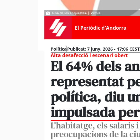
Una de les enquestes. | Virtus
El Periòdic d'Andorra
Política
Publicat:
7 juny, 2026 - 17:06 CEST
Alta desafecció i escenari obert
El 64% dels an
representat p
política, diu 
impulsada per
L'habitatge, els salaris i
preocupacions de la ciu