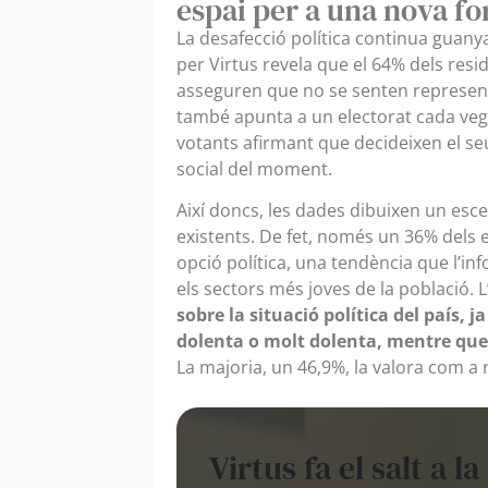
espai per a una nova f
La desafecció política continua guany
per Virtus revela que el 64% dels res
asseguren que no se senten representat
també apunta a un electorat cada vega
votants afirmant que decideixen el seu 
social del moment.
Així doncs, les dades dibuixen un esc
existents. De fet, només un 36% dels 
opció política, una tendència que l’
els sectors més joves de la població.
sobre la situació política del país, 
dolenta o molt dolenta, mentre qu
La majoria, un 46,9%, la valora com a 
Virtus fa el salt a l