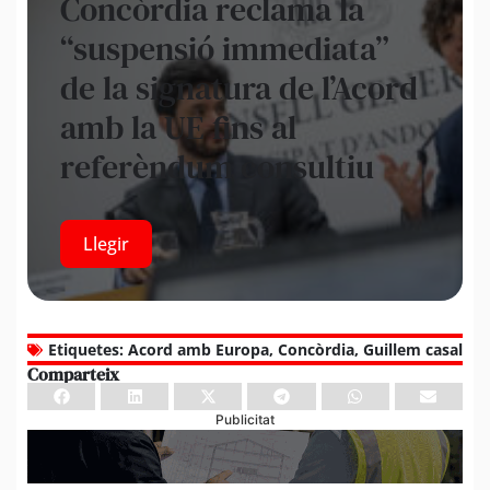
Concòrdia reclama la
“suspensió immediata”
de la signatura de l’Acord
amb la UE fins al
referèndum consultiu
Llegir
Etiquetes:
Acord amb Europa
,
Concòrdia
,
Guillem casal
Comparteix
Publicitat