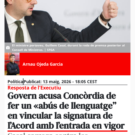
El ministre portaveu, Guillem Casal, durant la roda de premsa posterior al
Consell de Ministres. | SFGA
Arnau Ojeda Garcia
Política
Publicat:
13 maig, 2026 - 18:05 CEST
Resposta de l'Executiu
Govern acusa Concòrdia de
fer un «abús de llenguatge”
en vincular la signatura de
l’Acord amb l’entrada en vigor