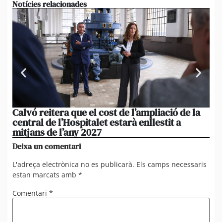
Notícies relacionades
Calvó reitera que el cost de l’ampliació de la
Po
central de l’Hospitalet estarà enllestit a
am
mitjans de l’any 2027
em
Deixa un comentari
L'adreça electrònica no es publicarà.
Els camps necessaris
estan marcats amb
*
Comentari
*