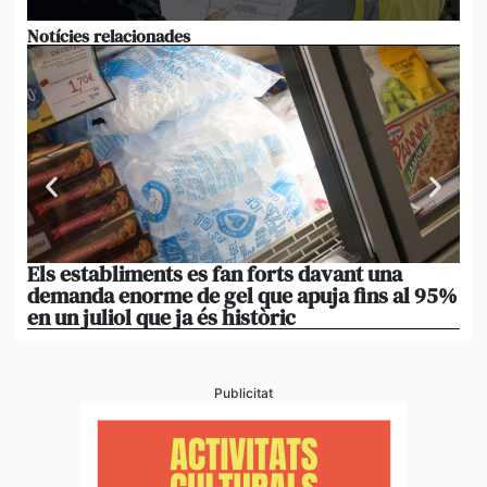
Notícies relacionades
Els establiments es fan forts davant una
[A
demanda enorme de gel que apuja fins al 95%
de
en un juliol que ja és històric
om
Publicitat