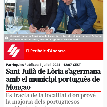
El cònsol major de Sant Julià de Lòria, Cerni Cairat, i el seu homòleg Antonio
José Fernandes Barbosa, durant la signatura del conveni.
El Periòdic d'Andorra
Parròquies
Publicat:
5 juliol, 2024 - 12:07 CEST
Sant Julià de Lòria s’agermana
amb el municipi portuguès de
Monçao
Es tracta de la localitat d'on prové
la majoria dels portuguesos