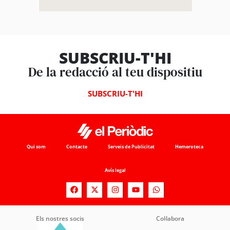
SUBSCRIU-T'HI
De la redacció al teu dispositiu
SUBSCRIU-T'HI
Qui som
Contacte
Serveis de Publicitat
Hemeroteca
Avís legal
Els nostres socis
Col·labora