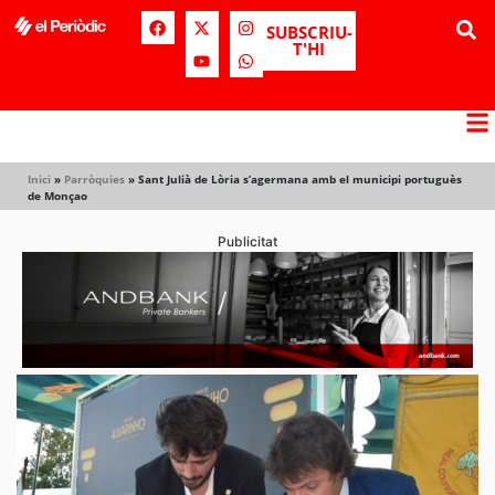
SUBSCRIU-
T'HI
Inici
»
Parròquies
»
Sant Julià de Lòria s’agermana amb el municipi portuguès
de Monçao
Publicitat