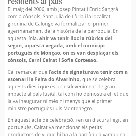
residents al país
El maig del 2006, amb Josep Pintat i Enric Sangrà
com a cònsols, Sant Julià de Lòria i la localitat
gironina de Calonge va formalitzar el primer
agermanament de la història de la parròquia. En
aquesta línia,
ahir va tenir lloc la rúbrica del
segon, aquesta vegada, amb el municipi
portuguès de Monçao, on es van desplaçar els
cònsols, Cerni Cairat i Sofia Cortesao.
Cal remarcar que
l’acte de signatura
va tenir com a
escenari la Feira do Alvarinho,
que se celebra
aquests dies i que és un esdeveniment de gran
impacte al país lusità, tal com ho demostra el fet que
la va inaugurar ni més ni menys que el primer
ministre portuguès Luis Montenegro.
En aquest acte de celebració, i en un discurs llegit en
portuguès, Cairat va mencionar els petits
productors de vi que hi ha a la parròquia «amb una