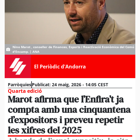
Nino Marot , conseller de Finances, Esports i Reactivació Econòmica del Comú
d'Encamp. | ANA
El Periòdic d'Andorra
Parròquies
Publicat:
24 maig, 2026 - 14:05 CEST
Quarta edició
Marot afirma que l’Enfira’t ja
compta amb una cinquantena
d’expositors i preveu repetir
les xifres del 2025