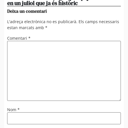
en un juliol que ja és històric
om
Deixa un comentari
L'adreça electrònica no es publicarà.
Els camps necessaris
estan marcats amb
*
Comentari
*
Nom
*