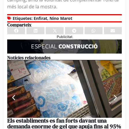
més local de la mostra.
Etiquetes:
Enfirat
,
Nino Marot
Comparteix
Publicitat
Notícies relacionades
Els establiments es fan forts davant una
[A
demanda enorme de gel que apuja fins al 95%
de