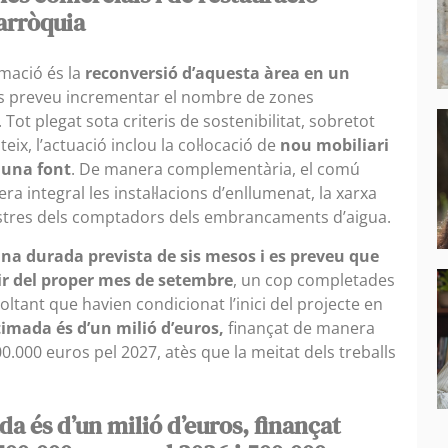
arròquia
mació és la
reconversió d’aquesta àrea en un
 es preveu incrementar el nombre de zones
Tot plegat sota criteris de sostenibilitat, sobretot
eix, l’actuació inclou la col·locació de
nou mobiliari
 una font
. De manera complementària, el comú
 integral les instal·lacions d’enllumenat, la xarxa
egistres dels comptadors dels embrancaments d’aigua.
una durada prevista de sis mesos i es preveu que
ir del proper mes de setembre
, un cop completades
oltant que havien condicionat l’inici del projecte en
stimada és d’un milió d’euros,
finançat de manera
0.000 euros pel 2027, atès que la meitat dels treballs
da és d’un milió d’euros, finançat