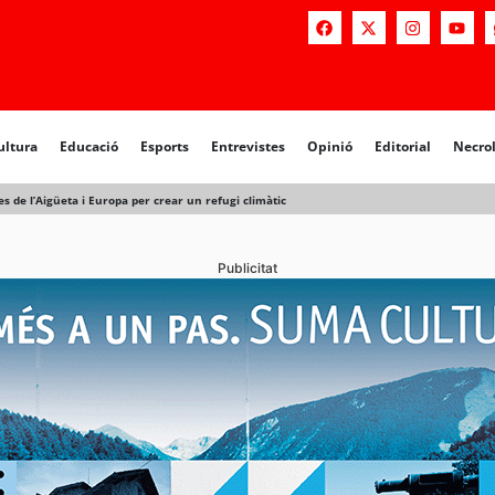
a
Educació
Esports
Entrevistes
Opinió
Editorial
Necrològiq
ultura
Educació
Esports
Entrevistes
Opinió
Editorial
Necro
es de l’Aigüeta i Europa per crear un refugi climàtic
Publicitat