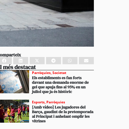
omparteix
l més destacat
Parròquies
,
Societat
Els establiments es fan forts
davant una demanda enorme de
gel que apuja fins al 95% en un
juliol que ja és històric
Esports
,
Parròquies
[Amb vídeo] Les jugadores del
Barça, gaudint de la pretemporada
al Principat i anhelant omplir les
vitrines