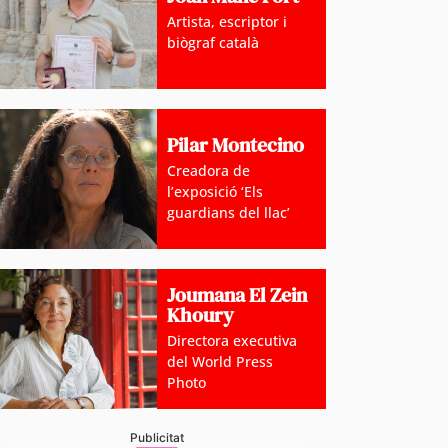
Artista, escriptor i
biògraf català
Pilar Montecino
Creadora de
l’exposició ‘Els
guardians del llac’
Joumana El Zein
Khoury
Directora executiva
del World Press
Photo
Publicitat