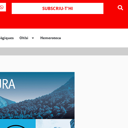
ues
Oh!si
Hemeroteca
SUBSCRIU-T'HI
lògiques
Oh!si
Hemeroteca