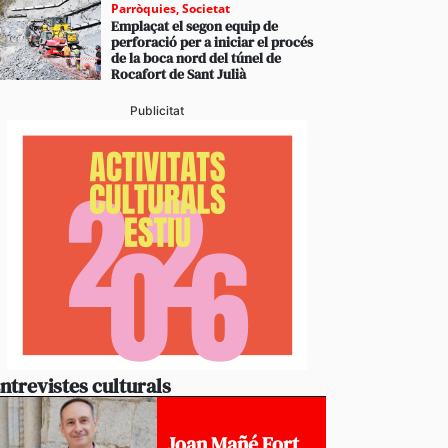
Parròquies
,
Societat
Emplaçat el segon equip de
perforació per a iniciar el procés
de la boca nord del túnel de
Rocafort de Sant Julià
Publicitat
ntrevistes culturals
Joan Mañé Fort