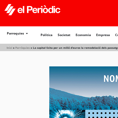
Política
Societat
Economia
Empresa
Cultur
Parroquies
Política
Societat
Economia
Empresa
C
Inici
»
Parròquies
»
La capital licita per un milió d’euros la remodelació dels passatg