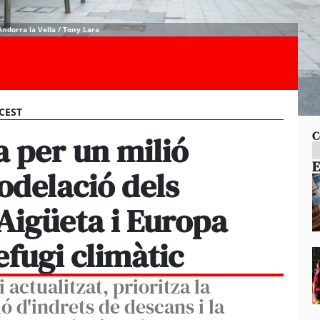
ndorra la Vella / Tony Lara
 CEST
C
ta per un milió
E
odelació dels
’Aigüeta i Europa
efugi climàtic
i actualitzat, prioritza la
ió d'indrets de descans i la