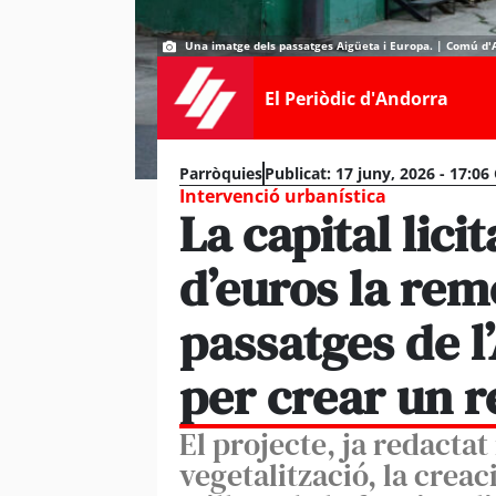
Una imatge dels passatges Aigüeta i Europa. | Comú d'A
El Periòdic d'Andorra
Parròquies
Publicat:
17 juny, 2026 - 17:06
Intervenció urbanística
La capital lici
d’euros la rem
passatges de l
per crear un r
El projecte, ja redactat 
vegetalització, la creac