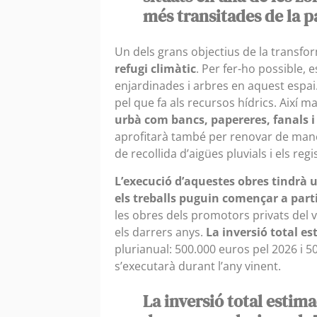
més transitades de la p
Un dels grans objectius de la transfor
refugi climàtic
. Per fer-ho possible,
enjardinades i arbres en aquest espai. 
pel que fa als recursos hídrics. Així mat
urbà com bancs, papereres, fanals i
aprofitarà també per renovar de manera
de recollida d’aigües pluvials i els r
L’execució d’aquestes obres tindrà 
els treballs puguin començar a part
les obres dels promotors privats del v
els darrers anys.
La inversió total e
plurianual: 500.000 euros pel 2026 i 50
s’executarà durant l’any vinent.
La inversió total estima