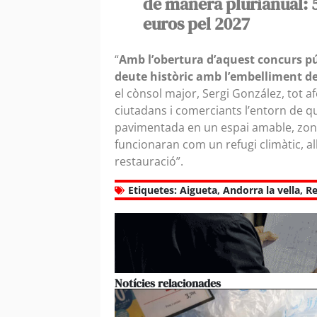
de manera plurianual: 5
euros pel 2027
“
Amb l’obertura d’aquest concurs p
deute històric amb l’embelliment del
el cònsol major, Sergi González, tot af
ciutadans i comerciants l’entorn de q
pavimentada en un espai amable, zon
funcionaran com un refugi climàtic, al
restauració”.
Etiquetes:
Aigueta
,
Andorra la vella
,
R
Notícies relacionades