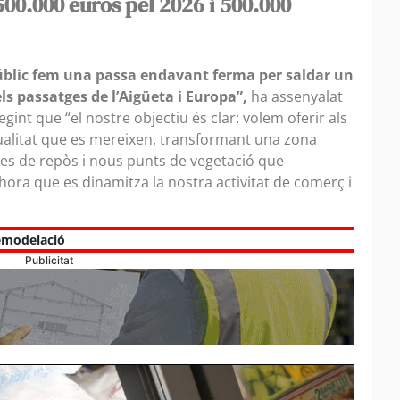
00.000 euros pel 2026 i 500.000
úblic fem una passa endavant ferma per saldar un
s passatges de l’Aigüeta i Europa”,
ha assenyalat
egint que “el nostre objectiu és clar: volem oferir als
ualitat que es mereixen, transformant una zona
es de repòs i nous punts de vegetació que
hora que es dinamitza la nostra activitat de comerç i
emodelació
Publicitat