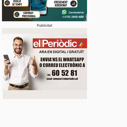
Publicitat
vídeo] Les jugadores del Barça, gaudint de la prete
lant omplir les vitrines