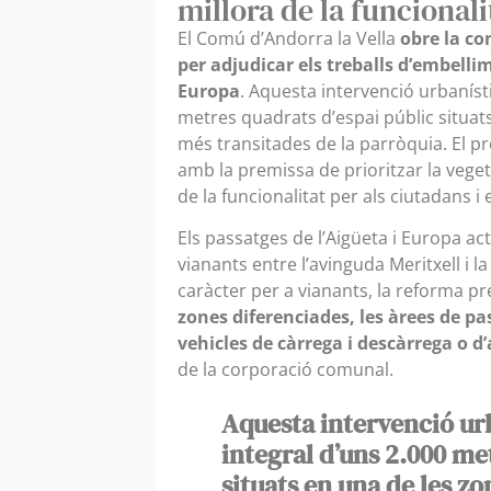
millora de la funcionali
El Comú d’Andorra la Vella
obre la co
per adjudicar els treballs d’embelli
Europa
. Aquesta intervenció urbaníst
metres quadrats d’espai públic situat
més transitades de la parròquia. El pro
amb la premissa de prioritzar la vegeta
de la funcionalitat per als ciutadans i 
Els passatges de l’Aigüeta i Europa a
vianants entre l’avinguda Meritxell i
caràcter per a vianants, la reforma 
zones diferenciades, les àrees de pa
vehicles de càrrega i descàrrega o d
de la corporació comunal.
Aquesta intervenció ur
integral d’uns 2.000 me
situats en una de les z