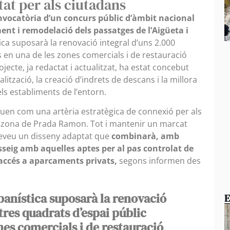
tat per als ciutadans
nvocatòria d’un concurs públic d’àmbit nacional
ment i remodelació dels passatges de l’Aigüeta i
ica suposarà la renovació integral d’uns 2.000
s en una de les zones comercials i de restauració
jecte, ja redactat i actualitzat, ha estat concebut
lització, la creació d’indrets de descans i la millora
els establiments de l’entorn.
ctuen com una artèria estratègica de connexió per als
 la zona de Prada Ramon. Tot i mantenir un marcat
preveu un disseny adaptat que
combinarà, amb
sseig amb aquelles aptes per al pas controlat de
’accés a aparcaments privats,
segons informen des
banística suposarà la renovació
E
tres quadrats d’espai públic
ones comercials i de restauració