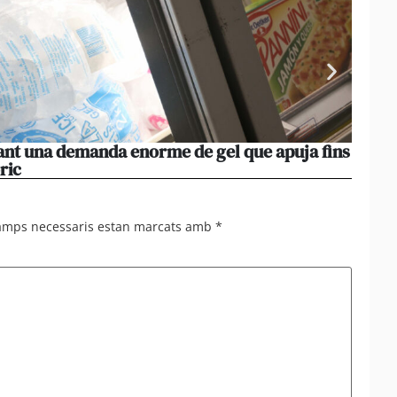
vant una demanda enorme de gel que apuja fins
[Amb 
ric
i anhe
camps necessaris estan marcats amb
*