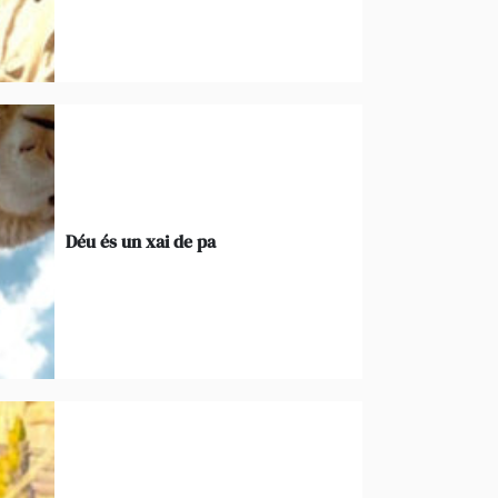
Déu és un xai de pa