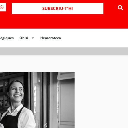
SUBSCRIU-T'HI
lògiques
Oh!si
Hemeroteca