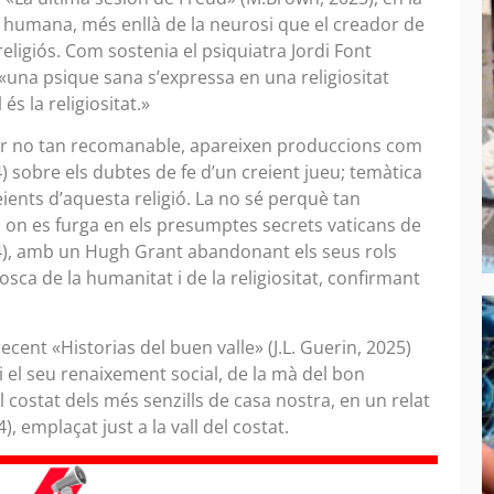
sa humana, més enllà de la neurosi que el creador de
 religiós. Com sostenia el psiquiatra Jordi Font
 «una psique sana s’expressa en una religiositat
és la religiositat.»
ser no tan recomanable, apareixen produccions com
 sobre els dubtes de fe d’un creient jueu; temàtica
ients d’aquesta religió. La no sé perquè tan
 on es furga en els presumptes secrets vaticans de
024), amb un Hugh Grant abandonant els seus rols
sca de la humanitat i de la religiositat, confirmant
ecent «Historias del buen valle» (J.L. Guerin, 2025)
 i el seu renaixement social, de la mà del bon
ostat dels més senzills de casa nostra, en un relat
, emplaçat just a la vall del costat.