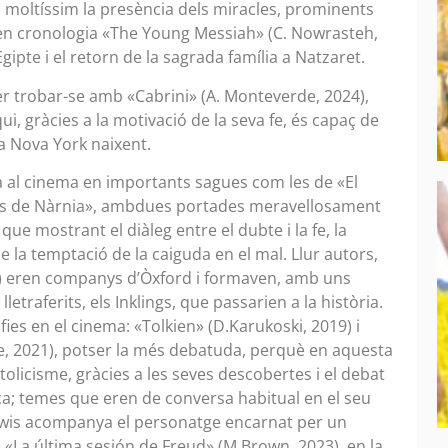
 moltíssim la presència dels miracles, prominents
ia en cronologia «The Young Messiah» (C. Nowrasteh,
a Egipte i el retorn de la sagrada família a Natzaret.
per trobar-se amb «Cabrini» (A. Monteverde, 2024),
i, gràcies a la motivació de la seva fe, és capaç de
la Nova York naixent.
ada al cinema en importants sagues com les de «El
ues de Nàrnia», ambdues portades meravellosament
ue mostrant el diàleg entre el dubte i la fe, la
l de la temptació de la caiguda en el mal. Llur autors,
963) eren companys d’Òxford i formaven, amb uns
traferits, els Inklings, que passarien a la història.
s en el cinema: «Tolkien» (D.Karukoski, 2019) i
e, 2021), potser la més debatuda, perquè en aquesta
tolicisme, gràcies a les seves descobertes i el debat
ança; temes que eren de conversa habitual en el seu
x Lewis acompanya el personatge encarnat per un
«La última sesión de Freud» (M.Brown, 2023), en la