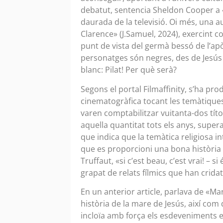
debatut, sentencia Sheldon Cooper a 
daurada de la televisió. Oi més, una 
Clarence» (J.Samuel, 2024), exercint co
punt de vista del germà bessó de l’apò
personatges són negres, des de Jesús f
blanc: Pilat! Per què serà?
Segons el portal Filmaffinity, s’ha pr
cinematogràfica tocant les temàtiques 
varen comptabilitzar vuitanta-dos títo
aquella quantitat tots els anys, super
que indica que la temàtica religiosa i
que es proporcioni una bona història 
Truffaut, «si c’est beau, c’est vrai! – 
grapat de relats fílmics que han crid
En un anterior article, parlava de «Ma
història de la mare de Jesús, així co
incloïa amb força els esdeveniments exp