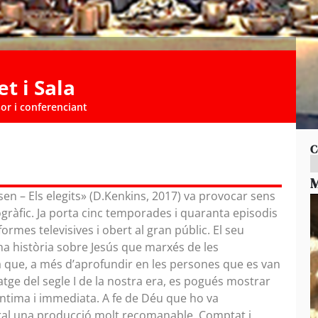
et i Sala
sor i conferenciant
C
M
en – Els elegits» (D.Kenkins, 2017) va provocar sens
ràfic. Ja porta cinc temporades i quaranta episodis
formes televisives i obert al gran públic. El seu
na història sobre Jesús que marxés de les
 que, a més d’aprofundir en les persones que es van
ge del segle I de la nostra era, es pogués mostrar
ntima i immediata. A fe de Déu que ho va
ural una producció molt recomanable. Comptat i