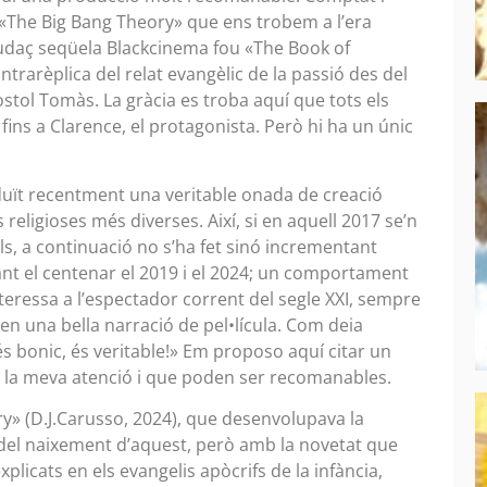
«The Big Bang Theory» que ens trobem a l’era
audaç seqüela Blackcinema fou «The Book of
ntrarèplica del relat evangèlic de la passió des del
stol Tomàs. La gràcia es troba aquí que tots els
ins a Clarence, el protagonista. Però hi ha un únic
oduït recentment una veritable onada de creació
religioses més diverses. Així, si en aquell 2017 se’n
ls, a continuació no s’ha fet sinó incrementant
ant el centenar el 2019 i el 2024; un comportament
nteressa a l’espectador corrent del segle XXI, sempre
en una bella narració de pel•lícula. Com deia
si és bonic, és veritable!» Em proposo aquí citar un
at la meva atenció i que poden ser recomanables.
ry» (D.J.Carusso, 2024), que desenvolupava la
m del naixement d’aquest, però amb la novetat que
licats en els evangelis apòcrifs de la infància,