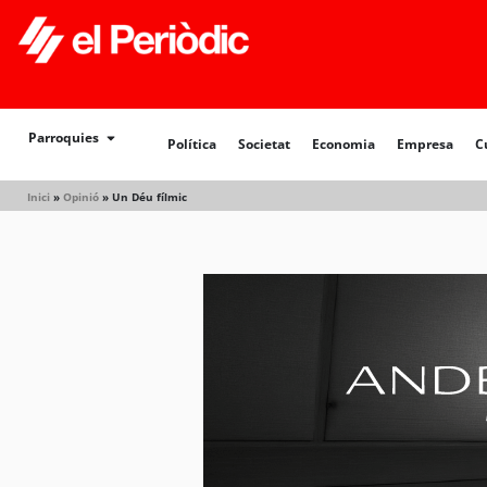
Parroquies
Política
Societat
Economia
Empresa
C
Inici
»
Opinió
»
Un Déu fílmic