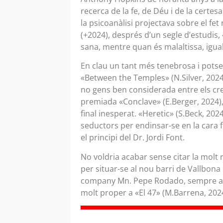
recerca de la fe, de Déu i de la certe
la psicoanàlisi projectava sobre el fet
(+2024), després d’un segle d’estudis,
sana, mentre quan és malaltissa, igual 
En clau un tant més tenebrosa i pot
«Between the Temples» (N.Silver, 2024)
no gens ben considerada entre els cre
premiada «Conclave» (E.Berger, 2024),
final inesperat. «Heretic» (S.Beck, 2
seductors per endinsar-se en la cara fo
el principi del Dr. Jordi Font.
No voldria acabar sense citar la molt r
per situar-se al nou barri de Vallbona
company Mn. Pepe Rodado, sempre al c
molt proper a «El 47» (M.Barrena, 2024)