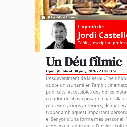
El Periòdic d'Andorra
L'opinió de:
Jordi Castell
Teòleg, escriptor, profes
Un Déu fílmic
Opinió
Publicat:
30 juny, 2026 - 23:06 CEST
L’esdeveniment de la sèrie «The Choos
dubte un tsunami en l’àmbit cinematog
publicats, accessibles des de les plata
creador desitjava posar en pantalla u
representacions anteriors, de manera
trobar amb aquest important personat
el Senyor d’una forma més personal, í
aconseguir, aportant a l’univers cult