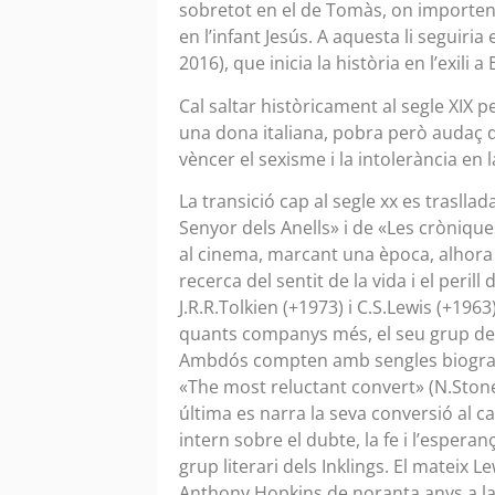
sobretot en el de Tomàs, on importen
en l’infant Jesús. A aquesta li seguir
2016), que inicia la història en l’exili 
Cal saltar històricament al segle XIX 
una dona italiana, pobra però audaç qu
vèncer el sexisme i la intolerància en 
La transició cap al segle xx es trasll
Senyor dels Anells» i de «Les cròniq
al cinema, marcant una època, alhora q
recerca del sentit de la vida i el peril
J.R.R.Tolkien (+1973) i C.S.Lewis (+1
quants companys més, el seu grup de lle
Ambdós compten amb sengles biografie
«The most reluctant convert» (N.Ston
última es narra la seva conversió al ca
intern sobre el dubte, la fe i l’esper
grup literari dels Inklings. El matei
Anthony Hopkins de noranta anys a la 