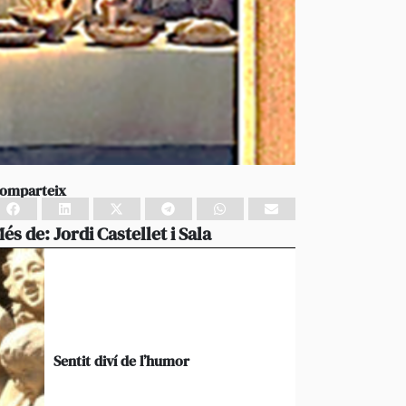
omparteix
és de:
Jordi Castellet i Sala
Sentit diví de l’humor