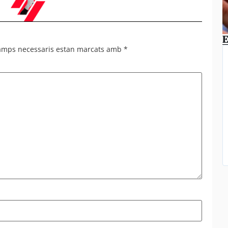
E
camps necessaris estan marcats amb
*