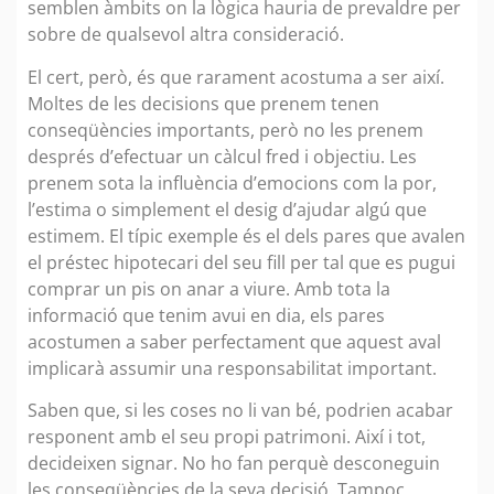
semblen àmbits on la lògica hauria de prevaldre per
sobre de qualsevol altra consideració.
El cert, però, és que rarament acostuma a ser així.
Moltes de les decisions que prenem tenen
conseqüències importants, però no les prenem
després d’efectuar un càlcul fred i objectiu. Les
prenem sota la influència d’emocions com la por,
l’estima o simplement el desig d’ajudar algú que
estimem. El típic exemple és el dels pares que avalen
el préstec hipotecari del seu fill per tal que es pugui
comprar un pis on anar a viure. Amb tota la
informació que tenim avui en dia, els pares
acostumen a saber perfectament que aquest aval
implicarà assumir una responsabilitat important.
Saben que, si les coses no li van bé, podrien acabar
responent amb el seu propi patrimoni. Així i tot,
decideixen signar. No ho fan perquè desconeguin
les conseqüències de la seva decisió. Tampoc