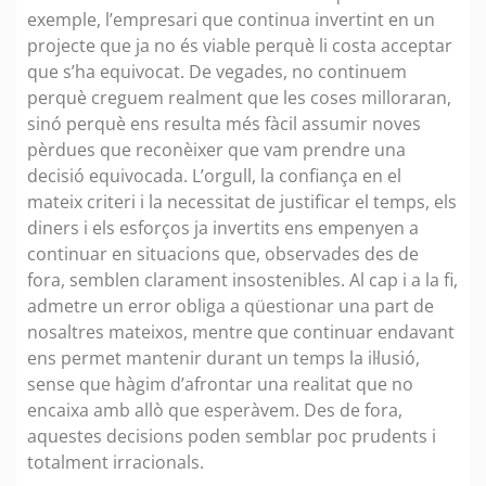
exemple, l’empresari que continua invertint en un
projecte que ja no és viable perquè li costa acceptar
que s’ha equivocat. De vegades, no continuem
perquè creguem realment que les coses milloraran,
sinó perquè ens resulta més fàcil assumir noves
pèrdues que reconèixer que vam prendre una
decisió equivocada. L’orgull, la confiança en el
mateix criteri i la necessitat de justificar el temps, els
diners i els esforços ja invertits ens empenyen a
continuar en situacions que, observades des de
fora, semblen clarament insostenibles. Al cap i a la fi,
admetre un error obliga a qüestionar una part de
nosaltres mateixos, mentre que continuar endavant
ens permet mantenir durant un temps la il·lusió,
sense que hàgim d’afrontar una realitat que no
encaixa amb allò que esperàvem. Des de fora,
aquestes decisions poden semblar poc prudents i
totalment irracionals.