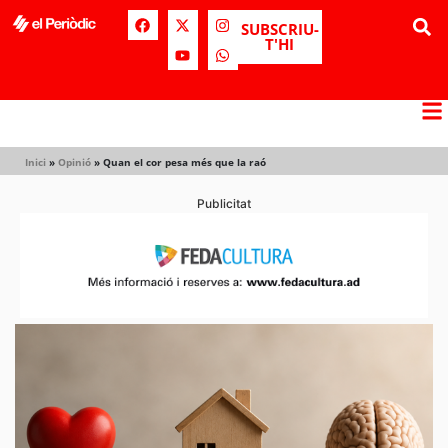
SUBSCRIU-
T'HI
Inici
»
Opinió
»
Quan el cor pesa més que la raó
Publicitat