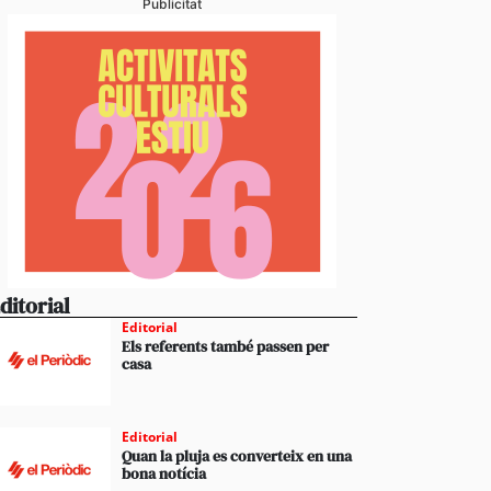
Publicitat
ditorial
Editorial
Els referents també passen per
casa
Editorial
Quan la pluja es converteix en una
bona notícia