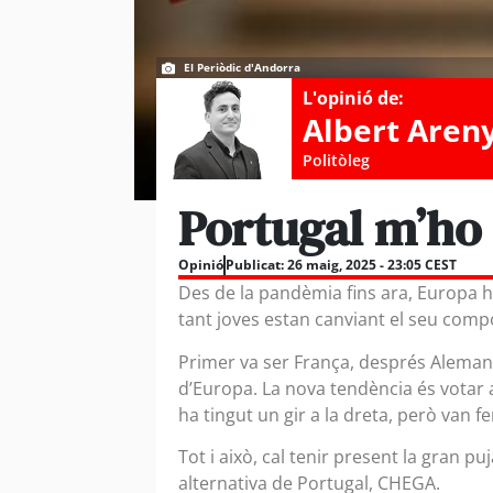
El Periòdic d'Andorra
L'opinió de:
Albert Aren
Politòleg
Portugal m’ho
Opinió
Publicat:
26 maig, 2025 - 23:05 CEST
Des de la pandèmia fins ara, Europa ha 
tant joves estan canviant el seu comp
Primer va ser França, després Alemanya
d’Europa. La nova tendència és votar
ha tingut un gir a la dreta, però van f
Tot i això, cal tenir present la gran 
alternativa de Portugal, CHEGA.