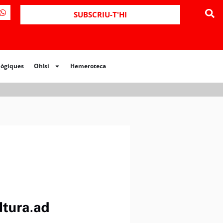
SUBSCRIU-T'HI
lògiques
Oh!si
Hemeroteca