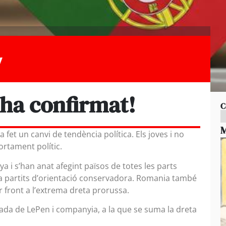
y
 ha confirmat!
C
M
fet un canvi de tendència política. Els joves i no
ortament polític.
 i s’han anat afegint països de totes les parts
 a partits d’orientació conservadora. Romania també
er front a l’extrema dreta prorussa.
pujada de LePen i companyia, a la que se suma la dreta