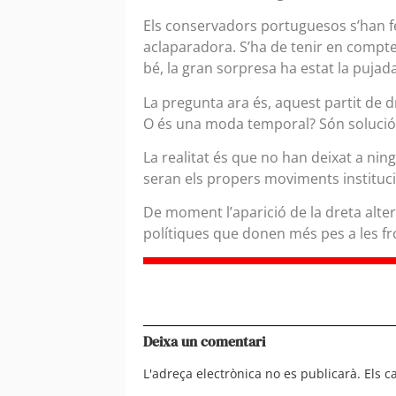
Els conservadors portuguesos s’han fe
aclaparadora. S’ha de tenir en compte 
bé, la gran sorpresa ha estat la puja
La pregunta ara és, aquest partit de d
O és una moda temporal? Són solució o
La realitat és que no han deixat a ning
seran els propers moviments institucio
De moment l’aparició de la dreta alterna
polítiques que donen més pes a les fro
Deixa un comentari
L'adreça electrònica no es publicarà.
Els 