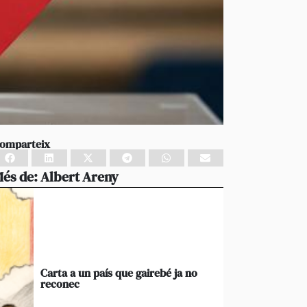
omparteix
és de:
Albert Areny
Carta a un país que gairebé ja no
reconec