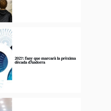
2027: l’any que marcarà la pròxima
dècada d’Andorra