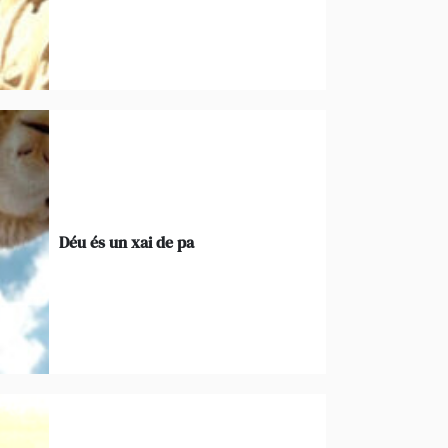
Déu és un xai de pa