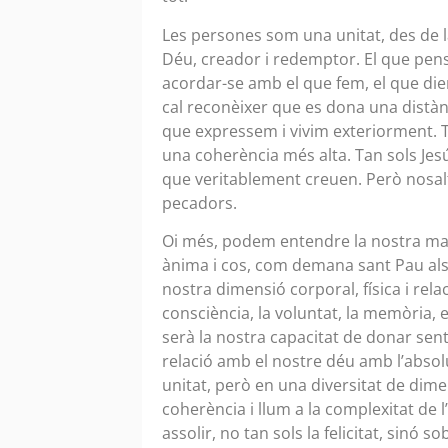
Les persones som una unitat, des de la
Déu, creador i redemptor. El que pen
acordar-se amb el que fem, el que die
cal reconèixer que es dona una distànc
que expressem i vivim exteriorment. T
una coherència més alta. Tan sols Jesú
que veritablement creuen. Però nosal
pecadors.
Oi més, podem entendre la nostra mane
ànima i cos, com demana sant Pau als d
nostra dimensió corporal, física i relaci
consciència, la voluntat, la memòria, e
serà la nostra capacitat de donar senti
relació amb el nostre déu amb l’abso
unitat, però en una diversitat de dimen
coherència i llum a la complexitat de l
assolir, no tan sols la felicitat, sinó 