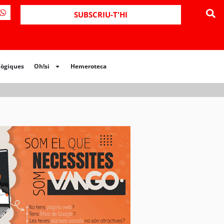
SUBSCRIU-T'HI
lògiques
Oh!si
Hemeroteca