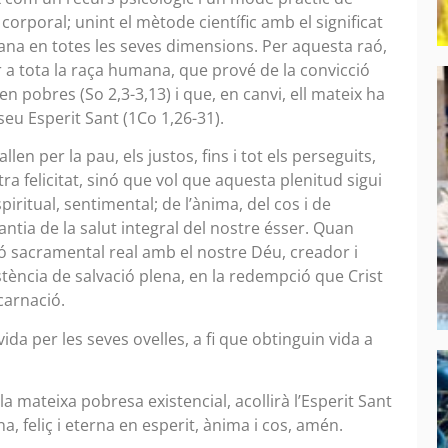
 corporal; unint el mètode científic amb el significat
mana en totes les seves dimensions. Per aquesta raó,
er a tota la raça humana, que prové de la convicció
 pobres (So 2,3-3,13) i que, en canvi, ell mateix ha
seu Esperit Sant (1Co 1,26-31).
llen per la pau, els justos, fins i tot els perseguits,
ra felicitat, sinó que vol que aquesta plenitud sigui
spiritual, sentimental; de l’ànima, del cos i de
rantia de la salut integral del nostre ésser. Quan
ó sacramental real amb el nostre Déu, creador i
ència de salvació plena, en la redempció que Crist
carnació.
vida per les seves ovelles, a fi que obtinguin vida a
la mateixa pobresa existencial, acollirà l’Esperit Sant
na, feliç i eterna en esperit, ànima i cos, amén.