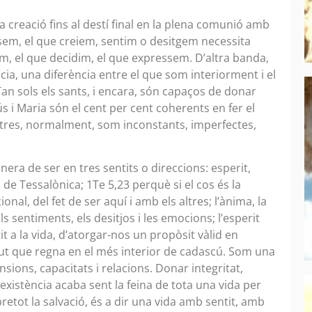
 creació fins al destí final en la plena comunió amb
sem, el que creiem, sentim o desitgem necessita
m, el que decidim, el que expressem. D’altra banda,
ia, una diferència entre el que som interiorment i el
an sols els sants, i encara, són capaços de donar
s i Maria són el cent per cent coherents en fer el
tres, normalment, som inconstants, imperfectes,
ra de ser en tres sentits o direccions: esperit,
e Tessalònica; 1Te 5,23 perquè si el cos és la
onal, del fet de ser aquí i amb els altres; l’ànima, la
ls sentiments, els desitjos i les emocions; l’esperit
t a la vida, d’atorgar-nos un propòsit vàlid en
lut que regna en el més interior de cadascú. Som una
sions, capacitats i relacions. Donar integritat,
’existència acaba sent la feina de tota una vida per
sobretot la salvació, és a dir una vida amb sentit, amb