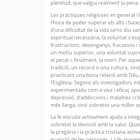
plenitud, que valgui realment la pena.
Les pràctiques religioses en general i 
l’hora de poder superar els alts i baix
d’una dificultat de la vida se’ns diu «a
espiritual necessària, la voluntat s’
frustracions, desenganys, fracassos i 
un motiu superior, una voluntat supre
el pecat i, finalment, la mort. Per aqu
tradició, un record o una cultura, sinó
practicant una bona relació amb Déu, a
l’Església. Segons els investigadors m
experimentada com a viva i eficaç apo
depressió, d’addiccions i malalties cr
més llarga, sinó sobretot una millor qu
La fe viscuda activament ajuda a integra
sobretot la devoció amb la salut. Quan
la pregària i la pràctica cristiana acti
guarició de les persones. La fe aparei