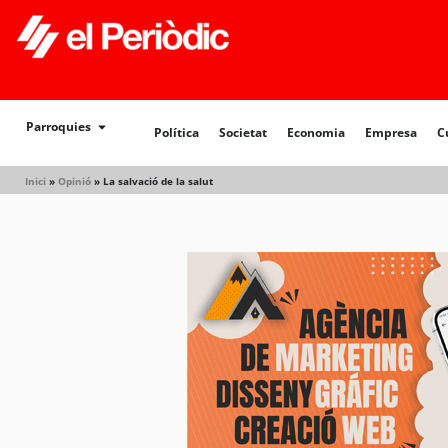
Parroquies
Política
Societat
Economia
Empresa
C
Inici
»
Opinió
»
La salvació de la salut