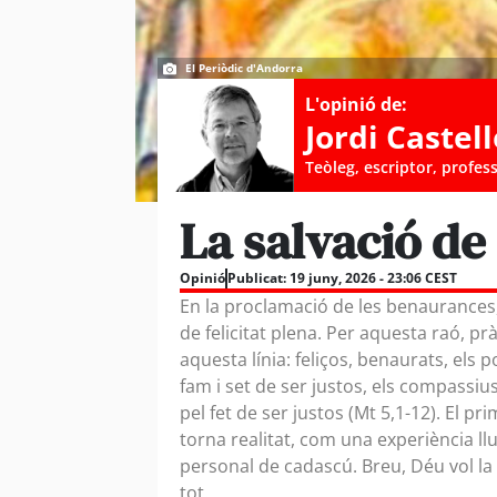
El Periòdic d'Andorra
L'opinió de:
Jordi Castell
Teòleg, escriptor, profes
La salvació de 
Opinió
Publicat:
19 juny, 2026 - 23:06 CEST
En la proclamació de les benaurances
de felicitat plena. Per aquesta raó, p
aquesta línia: feliços, benaurats, els p
fam i set de ser justos, els compassius
pel fet de ser justos (Mt 5,1-12). El pr
torna realitat, com una experiència ll
personal de cadascú. Breu, Déu vol la n
tot.