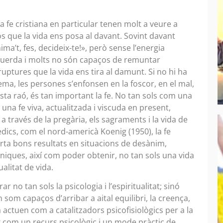
la fe cristiana en particular tenen molt a veure a
os que la vida ens posa al davant. Sovint davant
nima’t, fes, decideix-te!», però sense l’energia
esquerda i molts no són capaços de remuntar
ruptures que la vida ens tira al damunt. Si no hi ha
ma, les persones s’enfonsen en la foscor, en el mal,
esta raó, és tan important la fe. No tan sols com una
 una fe viva, actualitzada i viscuda en present,
 través de la pregària, els sagraments i la vida de
èdics, com el nord-americà Koenig (1950), la fe
rta bons resultats en situacions de desànim,
òniques, així com poder obtenir, no tan sols una vida
alitat de vida.
r no tan sols la psicologia i l’espiritualitat; sinó
 som capaços d’arribar a aital equilibri, la creença,
va actuen com a catalitzadors psicofisiològics per a la
x com un recurs psicològic i un mode pràctic de