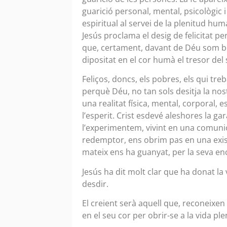
guarició personal, mental, psicològic i
espiritual al servei de la plenitud hu
Jesús proclama el desig de felicitat p
que, certament, davant de Déu som ben
dipositat en el cor humà el tresor del 
Feliços, doncs, els pobres, els qui treba
perquè Déu, no tan sols desitja la nost
una realitat física, mental, corporal, e
l’esperit. Crist esdevé aleshores la ga
l’experimentem, vivint en una comuni
redemptor, ens obrim pas en una exist
mateix ens ha guanyat, per la seva en
Jesús ha dit molt clar que ha donat la 
desdir.
El creient serà aquell que, reconeixen 
en el seu cor per obrir-se a la vida ple