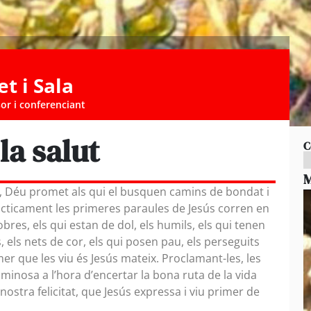
et i Sala
sor i conferenciant
la salut
C
M
, Déu promet als qui el busquen camins de bondat i
ràcticament les primeres paraules de Jesús corren en
obres, els qui estan de dol, els humils, els qui tenen
, els nets de cor, els qui posen pau, els perseguits
imer que les viu és Jesús mateix. Proclamant-les, les
uminosa a l’hora d’encertar la bona ruta de la vida
ostra felicitat, que Jesús expressa i viu primer de