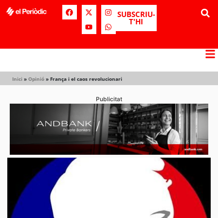
SUBSCRIU-
T'HI
Inici
»
Opinió
»
França i el caos revolucionari
Publicitat