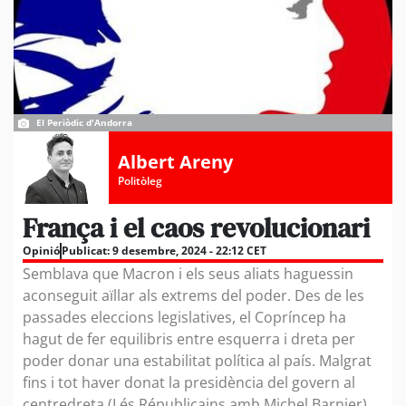
El Periòdic d'Andorra
Albert Areny
Politòleg
França i el caos revolucionari
Opinió
Publicat:
9 desembre, 2024 - 22:12 CET
Semblava que Macron i els seus aliats haguessin
aconseguit aïllar als extrems del poder. Des de les
passades eleccions legislatives, el Copríncep ha
hagut de fer equilibris entre esquerra i dreta per
poder donar una estabilitat política al país. Malgrat
fins i tot haver donat la presidència del govern al
centredreta (Lés Républicains amb Michel Barnier),