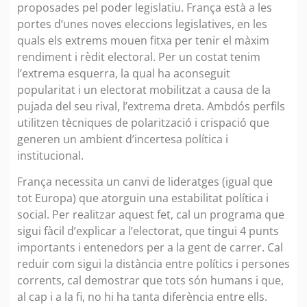
proposades pel poder legislatiu. França està a les
portes d’unes noves eleccions legislatives, en les
quals els extrems mouen fitxa per tenir el màxim
rendiment i rèdit electoral. Per un costat tenim
l’extrema esquerra, la qual ha aconseguit
popularitat i un electorat mobilitzat a causa de la
pujada del seu rival, l’extrema dreta. Ambdós perfils
utilitzen tècniques de polarització i crispació que
generen un ambient d’incertesa política i
institucional.
França necessita un canvi de lideratges (igual que
tot Europa) que atorguin una estabilitat política i
social. Per realitzar aquest fet, cal un programa que
sigui fàcil d’explicar a l’electorat, que tingui 4 punts
importants i entenedors per a la gent de carrer. Cal
reduir com sigui la distància entre polítics i persones
corrents, cal demostrar que tots són humans i que,
al cap i a la fi, no hi ha tanta diferència entre ells.