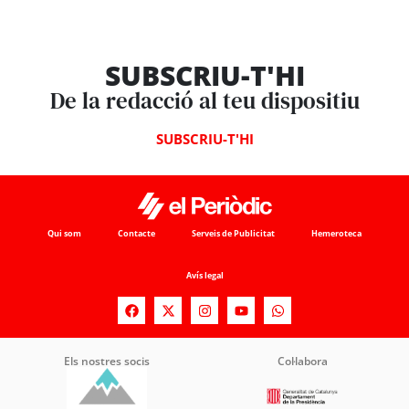
SUBSCRIU-T'HI
De la redacció al teu dispositiu
SUBSCRIU-T'HI
Qui som
Contacte
Serveis de Publicitat
Hemeroteca
Avís legal
Els nostres socis
Col·labora