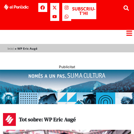
SUBSCRIU-
T'HI
Inici
»
WP Eric Augé
Publicitat
Tot sobre: WP Eric Augé