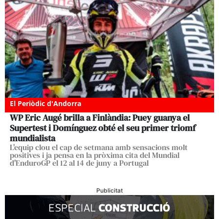
El Periòdic d'Andorra
WP Eric Augé brilla a Finlàndia: Puey guanya el
Supertest i Domínguez obté el seu primer triomf
mundialista
L'equip clou el cap de setmana amb sensacions molt
positives i ja pensa en la pròxima cita del Mundial
d'EnduroGP el 12 al 14 de juny a Portugal
Publicitat