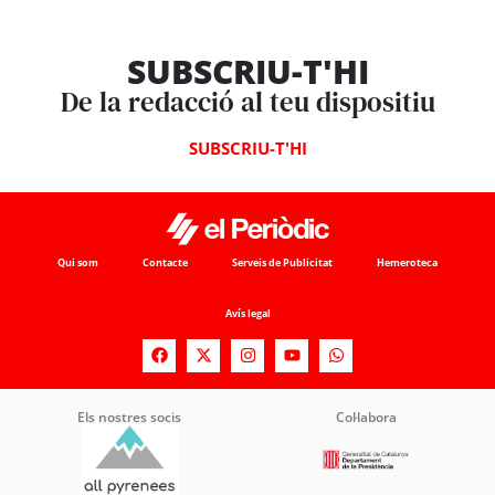
SUBSCRIU-T'HI
De la redacció al teu dispositiu
SUBSCRIU-T'HI
Qui som
Contacte
Serveis de Publicitat
Hemeroteca
Avís legal
Els nostres socis
Col·labora