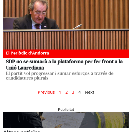
El Periòdic d'Andorra
SDP no se sumarà a la plataforma per fer front a la
Unió Laurediana
El partit vol progressar i sumar esforços a través de
candidatures plurals
Previous
1
2
3
4
Next
Publicitat