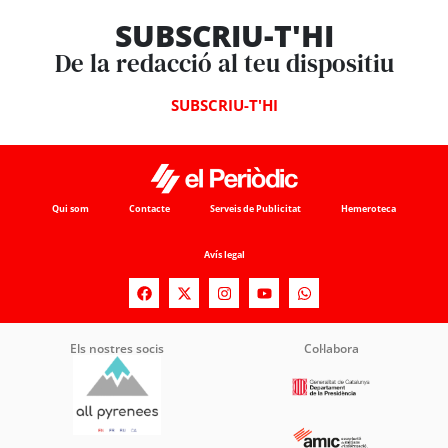
SUBSCRIU-T'HI
De la redacció al teu dispositiu
SUBSCRIU-T'HI
Qui som
Contacte
Serveis de Publicitat
Hemeroteca
Avís legal
Els nostres socis
Col·labora