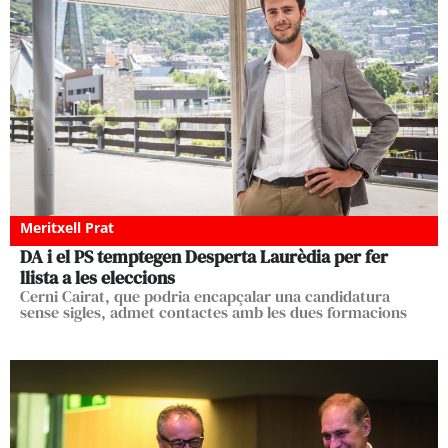
Meritxell Prat
DA i el PS temptegen Desperta Laurèdia per fer
llista a les eleccions
Cerni Cairat, que podria encapçalar una candidatura
sense sigles, admet contactes amb les dues formacions