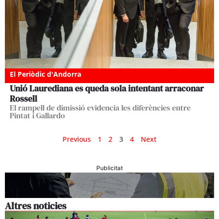
El Periòdic d'Andorra
Unió Laurediana es queda sola intentant arraconar
Rossell
El rampell de dimissió evidencia les diferències entre
Pintat i Gallardo
Previous
1
2
3
4
Next
Publicitat
Altres noticies