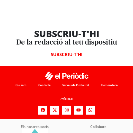
SUBSCRIU-T'HI
De la redacció al teu dispositiu
SUBSCRIU-T'HI
Qui som
Contacte
Serveis de Publicitat
Hemeroteca
Avís legal
Els nostres socis
Col·labora