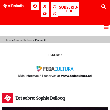
SUBSCRIU-
T'HI
Inici
»
Sophie Bellocq
»
Pàgina 2
Publicitat
Tot sobre: Sophie Bellocq