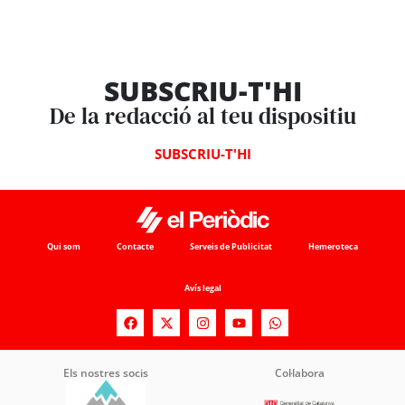
SUBSCRIU-T'HI
De la redacció al teu dispositiu
SUBSCRIU-T'HI
Qui som
Contacte
Serveis de Publicitat
Hemeroteca
Avís legal
Els nostres socis
Col·labora