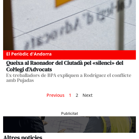
El Periòdic d'Andorra
Queixa al Raonador del Ciutadà pel «silenci» del
Col·legi d’Advocats
Ex-treballadors de BPA expliquen a Rodríguez el conflicte
amb Pujadas
Previous
1
2
Next
Publicitat
Altres noticies