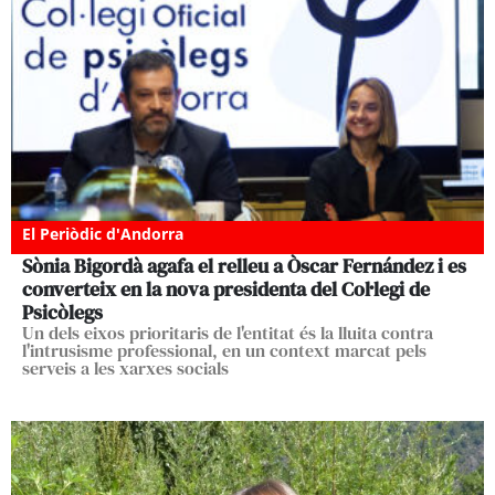
El Periòdic d'Andorra
Sònia Bigordà agafa el relleu a Òscar Fernández i es
converteix en la nova presidenta del Col·legi de
Psicòlegs
Un dels eixos prioritaris de l'entitat és la lluita contra
l'intrusisme professional, en un context marcat pels
serveis a les xarxes socials