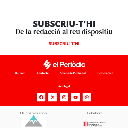
SUBSCRIU-T'HI
De la redacció al teu dispositiu
SUBSCRIU-T'HI
Qui som
Contacte
Serveis de Publicitat
Hemeroteca
Avís legal
Els nostres socis
Col·labora