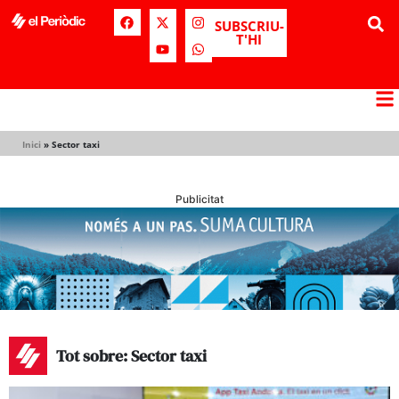
SUBSCRIU-
T'HI
Inici
»
Sector taxi
Publicitat
Tot sobre: Sector taxi