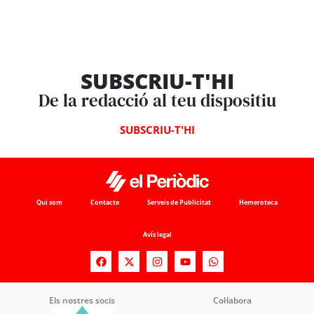
SUBSCRIU-T'HI
De la redacció al teu dispositiu
SUBSCRIU-T'HI
Qui som
Contacte
Serveis de Publicitat
Hemeroteca
Avís legal
Els nostres socis
Col·labora