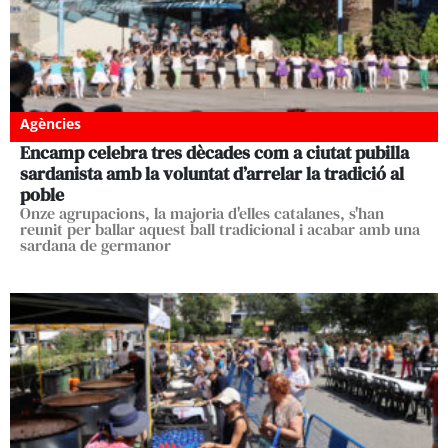
Agències
Encamp celebra tres dècades com a ciutat pubilla
sardanista amb la voluntat d’arrelar la tradició al
poble
Onze agrupacions, la majoria d'elles catalanes, s'han
reunit per ballar aquest ball tradicional i acabar amb una
sardana de germanor