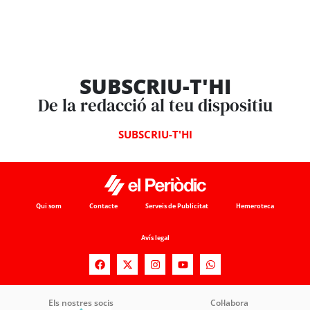
SUBSCRIU-T'HI
De la redacció al teu dispositiu
SUBSCRIU-T'HI
Qui som
Contacte
Serveis de Publicitat
Hemeroteca
Avís legal
Els nostres socis
Col·labora