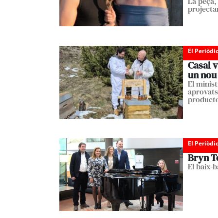
La peça,
projectar
El Periòdi
Casal v
un nou
El minist
aprovats
product
El Periòdi
Bryn Te
El baix-