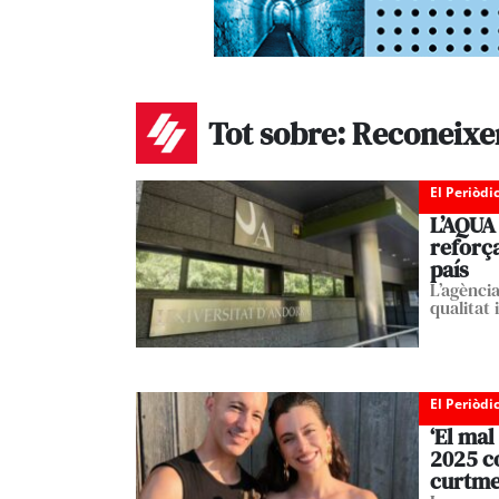
Tot sobre: Reconeixe
El Periòdi
L’AQUA
reforça
país
L’agènci
qualitat 
El Periòdi
‘El mal
2025 co
curtme