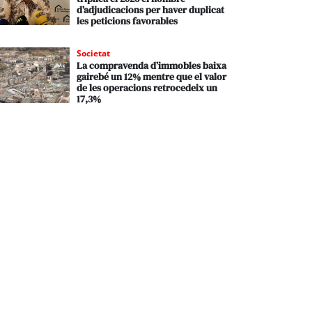
d’adjudicacions per haver duplicat
les peticions favorables
Societat
La compravenda d’immobles baixa
gairebé un 12% mentre que el valor
de les operacions retrocedeix un
17,3%