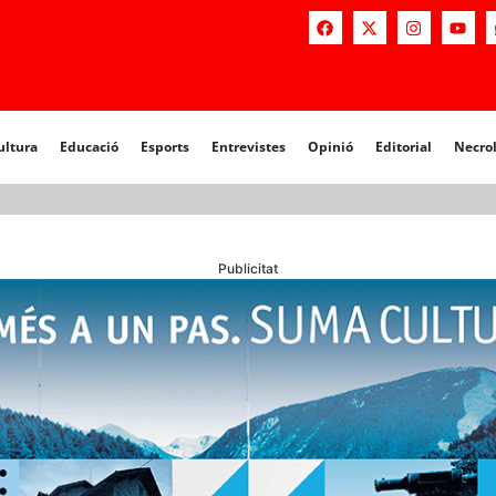
a
Educació
Esports
Entrevistes
Opinió
Editorial
Necrològiq
ultura
Educació
Esports
Entrevistes
Opinió
Editorial
Necro
Publicitat