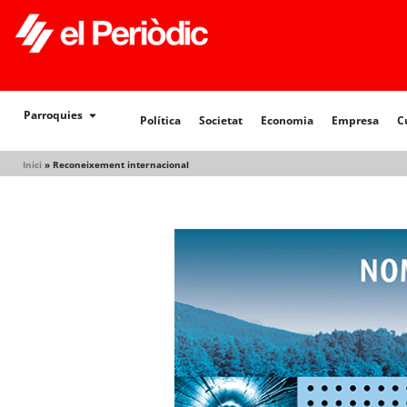
Política
Societat
Economia
Empresa
Cultur
Parroquies
Política
Societat
Economia
Empresa
C
Inici
»
Reconeixement internacional