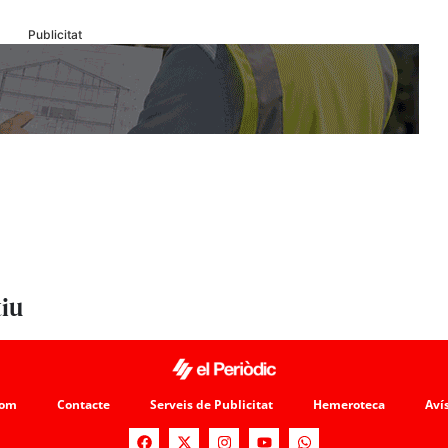
Publicitat
tiu
som
Contacte
Serveis de Publicitat
Hemeroteca
Avís