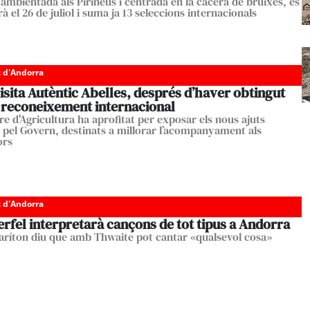
 ambientada als Pirineus i centrada en la cacera de bruixes, es
à el 26 de juliol i suma ja 13 seleccions internacionals
c d'Andorra
isita Autèntic Abelles, després d’haver obtingut
 reconeixement internacional
re d'Agricultura ha aprofitat per exposar els nous ajuts
 pel Govern, destinats a millorar l’acompanyament als
ors
c d'Andorra
rfel interpretarà cançons de tot tipus a Andorra
baríton diu que amb Thwaite pot cantar «qualsevol cosa»