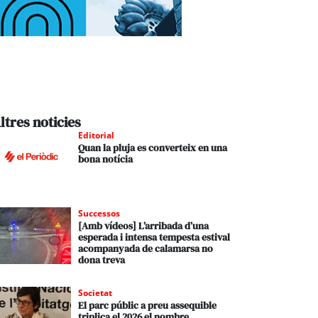
ltres noticies
Editorial
Quan la pluja es converteix en una
bona notícia
Successos
[Amb vídeos] L’arribada d’una
esperada i intensa tempesta estival
acompanyada de calamarsa no
dona treva
Societat
El parc públic a preu assequible
triplica el 2026 el nombre