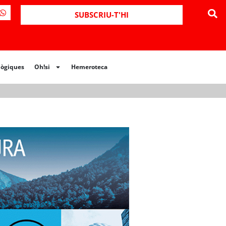
ues
Oh!si
Hemeroteca
SUBSCRIU-T'HI
lògiques
Oh!si
Hemeroteca