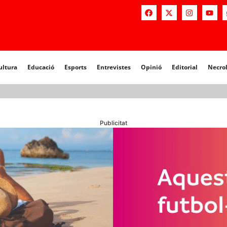
a
Educació
Esports
Entrevistes
Opinió
Editorial
Necrològiq
ultura
Educació
Esports
Entrevistes
Opinió
Editorial
Necro
Publicitat