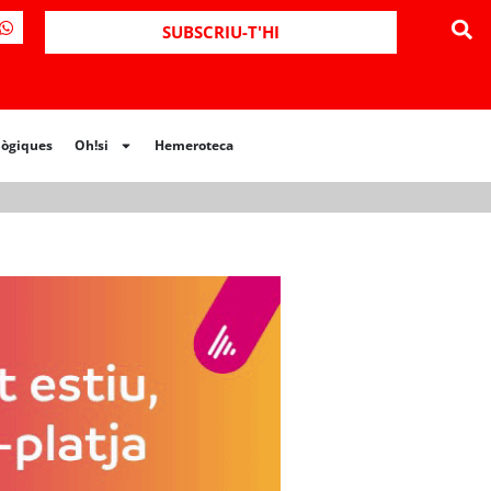
ues
Oh!si
Hemeroteca
SUBSCRIU-T'HI
lògiques
Oh!si
Hemeroteca