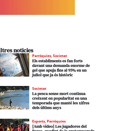
ltres noticies
Parròquies
,
Societat
Els establiments es fan forts
davant una demanda enorme de
gel que apuja fins al 95% en un
juliol que ja és històric
Societat
La pesca sense mort continua
creixent en popularitat en una
temporada que manté les xifres
dels últims anys
Esports
,
Parròquies
[Amb vídeo] Les jugadores del