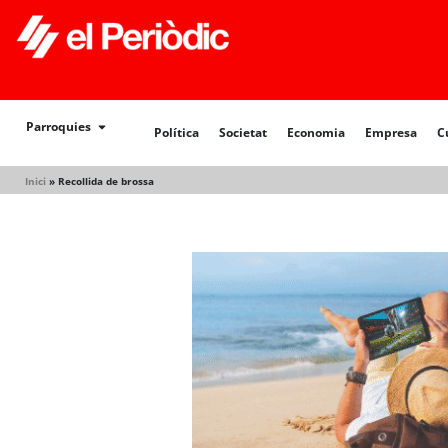
Política
Societat
Economia
Empresa
Cultur
Parroquies
Política
Societat
Economia
Empresa
C
Inici
»
Recollida de brossa