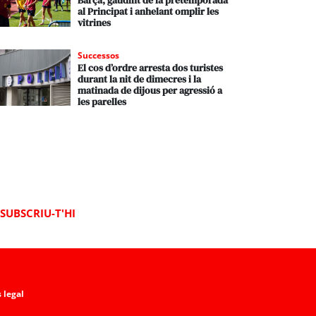
Barça, gaudint de la pretemporada
al Principat i anhelant omplir les
vitrines
Successos
El cos d’ordre arresta dos turistes
durant la nit de dimecres i la
matinada de dijous per agressió a
les parelles
SUBSCRIU-T'HI
 legal