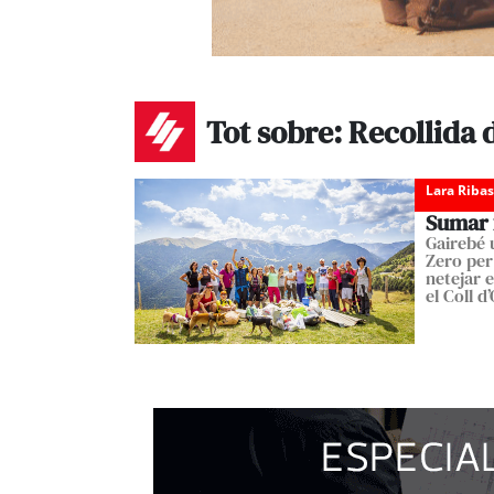
Tot sobre: Recollida 
Lara Ribas
Sumar 
Gairebé 
Zero per 
netejar e
el Coll d