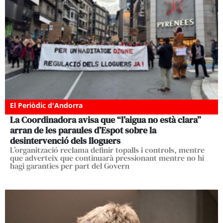
El Periòdic d'Andorra
La Coordinadora avisa que “l’aigua no està clara”
arran de les paraules d’Espot sobre la
desintervenció dels lloguers
L’organització reclama definir topalls i controls, mentre
que adverteix que continuarà pressionant mentre no hi
hagi garanties per part del Govern