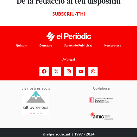
De la redacció al teu dispositiu
SUBSCRIU-T'HI
Qui som
Contacte
Serveis de Publicitat
Hemeroteca
Avís legal
Els nostres socis
Col·labora
© elperiodic.ad | 1997 - 2024