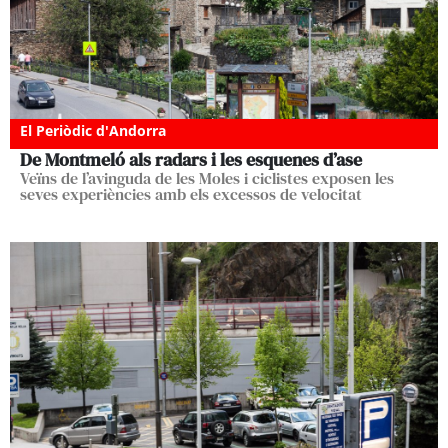
El Periòdic d'Andorra
De Montmeló als radars i les esquenes d’ase
Veïns de l’avinguda de les Moles i ciclistes exposen les
seves experiències amb els excessos de velocitat