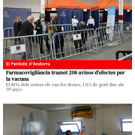
El Periòdic d'Andorra
Farmacovigilància tramet 208 avisos d’efectes per
la vacuna
El 81% dels avisos els van fer dones, i 115 de gent fins als
59 anys